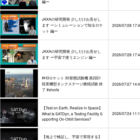
編ー
JAXAの研究開発 少しだけお見せし
ます ーシミュレーションで知るロケ
2026/07/28 17:
ット 編ー
JAXAの研究開発 少しだけお見せし
2026/07/28 17:
ます ー宇宙で使うエンジン 編ー
#H3ロケット 30形態試験機 第2回1
段実機型タンクステージ燃焼試験 終
2026/07/27 14:
了 #shorts
【Test on Earth, Realize in Space】
2026/07/24 11:
What Is SATDyn, a Testing Facility S
upporting On-Orbit Services?
【地上で検証し、宇宙で実現する】