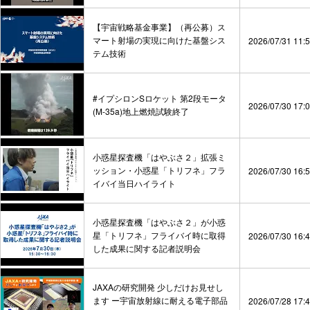
【宇宙戦略基金事業】（再公募）ス
マート射場の実現に向けた基盤シス
2026/07/31 11:
テム技術
#イプシロンSロケット 第2段モータ
2026/07/30 17:
(M-35a)地上燃焼試験終了
小惑星探査機「はやぶさ２」拡張ミ
ッション・小惑星「トリフネ」フラ
2026/07/30 16:
イバイ当日ハイライト
小惑星探査機「はやぶさ２」が小惑
星「トリフネ」フライバイ時に取得
2026/07/30 16:
した成果に関する記者説明会
JAXAの研究開発 少しだけお見せし
ます ー宇宙放射線に耐える電子部品
2026/07/28 17: