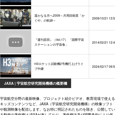
遥かなる月へ2009～月周回衛星「か
2009/10/21 13:
ぐや」の軌跡～
『週刊若田』（Vol.17） 「国際宇宙
2014/02/21 12:
ステーションの宇宙食」
H3ロケット試験機2号機打上げライ
2024/02/17 09:
ブ中継
JAXA | 宇宙航空研究開発機構の概要欄
宇宙航空分野の最新映像、プロジェクト紹介ビデオ、教育現場で使える
キッズコンテンツなど、JAXA（宇宙航空研究開発機構）の映像ソフト
や観測映像を配信します。なお特に明記されたものを除き、公開してい
る動画の著作権はJAXAが有しており、著作権法及び国際条約により保