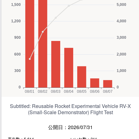
Subtitled: Reusable Rocket Experimental Vehicle RV-X
(Small-Scale Demonstrator) Flight Test
公開日：2026/07/31
再生数：5,614
いいね数：311