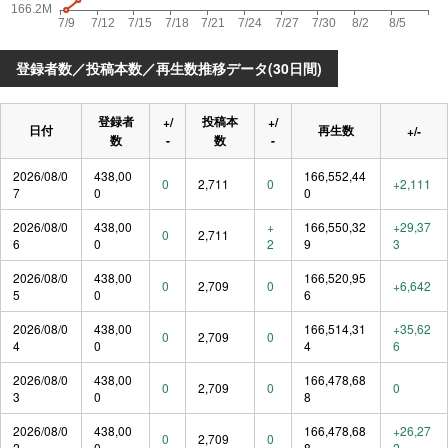
登録者数／投稿本数／再生数推移データ(30日間)
登録者
投稿本
+/
+/
日付
再生数
+/-
数
-
数
-
2026/08/0
438,00
166,552,44
0
2,711
0
+2,111
7
0
0
2026/08/0
438,00
+
166,550,32
+29,37
0
2,711
6
0
2
9
3
2026/08/0
438,00
166,520,95
0
2,709
0
+6,642
5
0
6
2026/08/0
438,00
166,514,31
+35,62
0
2,709
0
4
0
4
6
2026/08/0
438,00
166,478,68
0
2,709
0
0
3
0
8
2026/08/0
438,00
166,478,68
+26,27
0
2,709
0
2
0
8
2