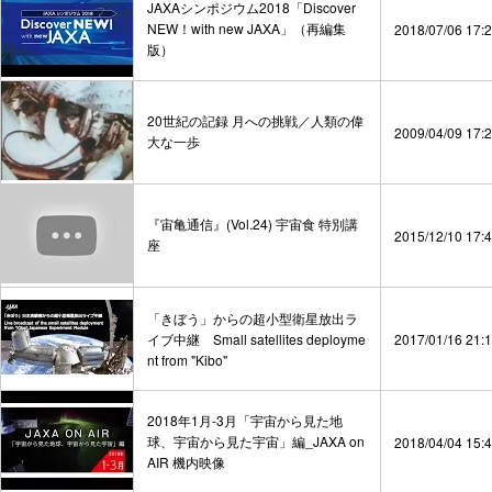
JAXAシンポジウム2018「Discover
NEW！with new JAXA」（再編集
2018/07/06 17:
版）
20世紀の記録 月への挑戦／人類の偉
2009/04/09 17:
大な一歩
『宙亀通信』(Vol.24) 宇宙食 特別講
2015/12/10 17:
座
「きぼう」からの超小型衛星放出ラ
イブ中継 Small satellites deployme
2017/01/16 21:
nt from "Kibo"
2018年1月-3月「宇宙から見た地
球、宇宙から見た宇宙」編_JAXA on
2018/04/04 15:
AIR 機内映像