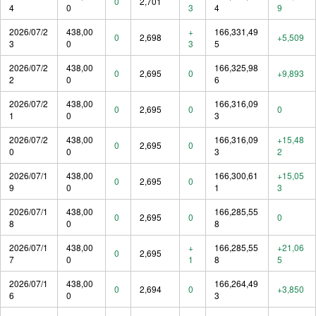
0
2,701
4
0
3
4
9
2026/07/2
438,00
+
166,331,49
0
2,698
+5,509
3
0
3
5
2026/07/2
438,00
166,325,98
0
2,695
0
+9,893
2
0
6
2026/07/2
438,00
166,316,09
0
2,695
0
0
1
0
3
2026/07/2
438,00
166,316,09
+15,48
0
2,695
0
0
0
3
2
2026/07/1
438,00
166,300,61
+15,05
0
2,695
0
9
0
1
3
2026/07/1
438,00
166,285,55
0
2,695
0
0
8
0
8
2026/07/1
438,00
+
166,285,55
+21,06
0
2,695
7
0
1
8
5
2026/07/1
438,00
166,264,49
0
2,694
0
+3,850
6
0
3