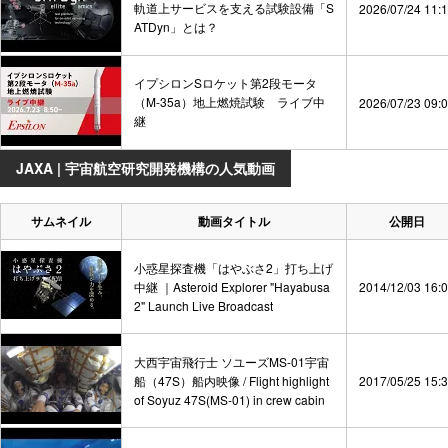
軌道上サービスを支える試験設備「S
2026/07/24 11:
ATDyn」とは？
イプシロンSロケット第2段モータ
（M-35a）地上燃焼試験 ライブ中
2026/07/23 09:
継
JAXA | 宇宙航空研究開発機構の人気動画
サムネイル
動画タイトル
公開日
小惑星探査機「はやぶさ2」打ち上げ
中継 ｜Asteroid Explorer "Hayabusa
2014/12/03 16:
2" Launch Live Broadcast
大西宇宙飛行士 ソユーズMS-01宇宙
船（47S）船内映像 / Flight highlight
2017/05/25 15:
of Soyuz 47S(MS-01) in crew cabin