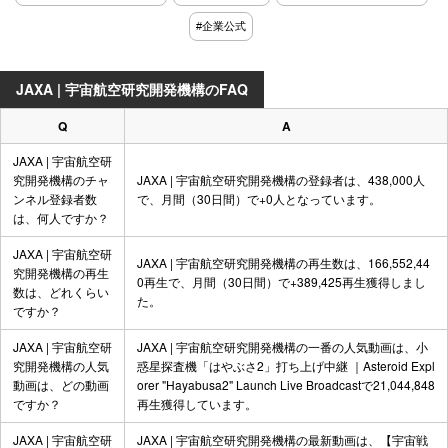
#企業公式
JAXA | 宇宙航空研究開発機構のFAQ
Q
A
JAXA | 宇宙航空研
究開発機構のチャ
JAXA | 宇宙航空研究開発機構の登録者は、438,000人
ンネル登録者数
で、月間（30日間）で+0人となっています。
は、何人ですか？
JAXA | 宇宙航空研
JAXA | 宇宙航空研究開発機構の再生数は、166,552,44
究開発機構の再生
0再生で、月間（30日間）で+389,425再生獲得しまし
数は、どれくらい
た。
ですか？
JAXA | 宇宙航空研
JAXA | 宇宙航空研究開発機構の一番の人気動画は、
小
究開発機構の人気
惑星探査機「はやぶさ2」打ち上げ中継 ｜Asteroid Expl
動画は、どの動画
orer "Hayabusa2" Launch Live Broadcast
で21,044,848
ですか？
再生獲得しています。
JAXA | 宇宙航空研
JAXA | 宇宙航空研究開発機構の最新動画は、
【宇宙戦