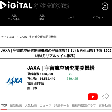
人気
人気
ニュース
ログイン
チャンネル
動画
チャンネル
JAXA | 宇宙航空研究開発機構
JAXA | 宇宙航空研究開発機構の登録者数43.8万＆再生回数1.7億【202
6年8月リアルタイム推移】
JAXA | 宇宙航空研究開発機構
登録者数 :
438,000
+0
再生数:
166,552,440
+389,425
言語 :日本語
国:日本
TOP
最新動画
人気動画
ニュース
詳細データ
投稿時期別グラフ
案件動画