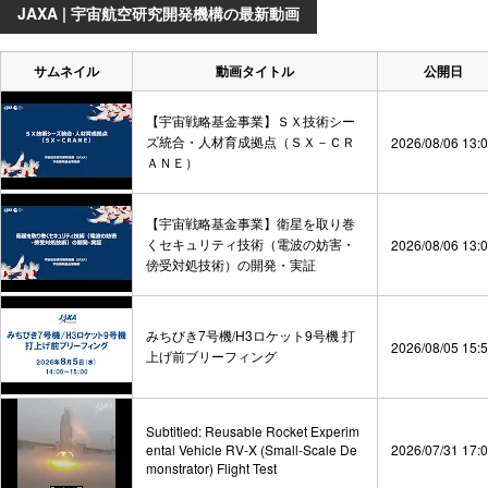
JAXA | 宇宙航空研究開発機構の最新動画
サムネイル
動画タイトル
公開日
【宇宙戦略基金事業】ＳＸ技術シー
ズ統合・人材育成拠点（ＳＸ－ＣＲ
2026/08/06 13:
ＡＮＥ）
【宇宙戦略基金事業】衛星を取り巻
くセキュリティ技術（電波の妨害・
2026/08/06 13:
傍受対処技術）の開発・実証
みちびき7号機/H3ロケット9号機 打
2026/08/05 15:
上げ前ブリーフィング
Subtitled: Reusable Rocket Experim
ental Vehicle RV-X (Small-Scale De
2026/07/31 17:
monstrator) Flight Test