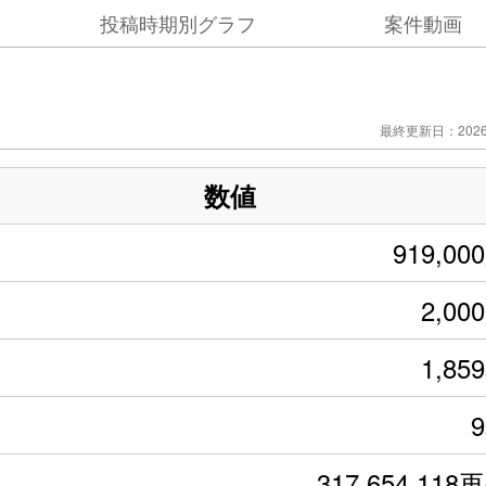
投稿時期別グラフ
案件動画
最終更新日：2026/
数値
919,00
2,00
1,85
317,654,118