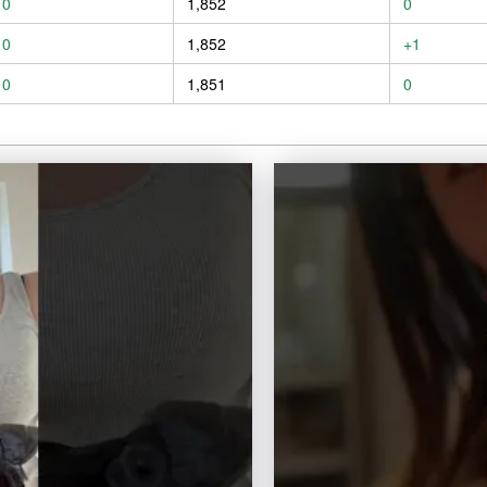
0
1,852
0
0
1,852
+1
0
1,851
0