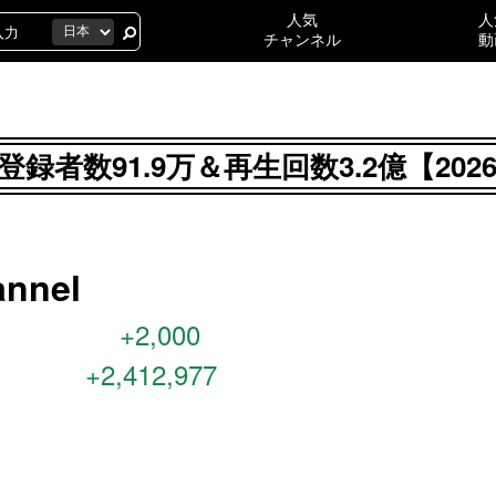
人気
人
チャンネル
動
lの登録者数91.9万＆再生回数3.2億【2
nnel
+2,000
+2,412,977