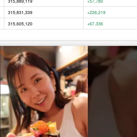
315,889,119
+57,780
315,831,339
+226,219
315,605,120
+67,336