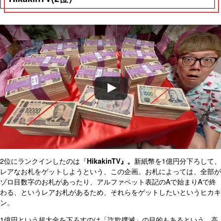
2位にランクインしたのは『
HikakinTV』。
新紙幣を1億円分下ろして、
レアなお札をゲットしようという、この企画。お札によっては、全部が
ゾロ目数字のお札があったり、アルファベット表記のAで始まりAで終
わる、というレアお札があるため、それらをゲットしたいというヒカキ
ン。
1億円という超大金を下ろすのは「詐欺撲滅」の目的もあるという。高