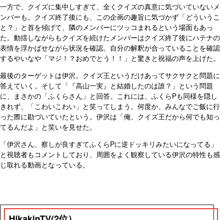
一方で、クイズに集中しすぎて、全くクイズの真意に気づいていないメ
ンバーも。クイズ終了後にも、この企画の趣旨に気づかず「どういうこ
と？」と首を傾げて、隣のメンバーにツッコまれるという場面もあっ
た。動揺しながらもクイズを続けたメンバーはクイズ終了後にハテナの
表情を浮かばせながら状況を確認。自分の解釈が合っていることを確認
するやいなや「マジ！？おめでとう！！」と驚きと祝福の声を上げた。
最後のターゲットは伊沢。クイズ王というだけあってサクサクと問題に
答えていく。そして「『高山一実』と結婚したのは誰？」という問題
に、まさかの「ふくらさん」と回答。これには、ふくらPも同様を隠し
きれず、「こわいこわい」と笑ってしまう。何度か、みんなでご飯に行
った際に勘づいていたという。伊沢は「俺、クイズ王だから何でも知っ
てるんだよ」と笑いを見せた。
「伊沢さん、察しが良すぎてふくらPに逆ドッキリみたいになってる」
と視聴者もコメントしており、周囲をよく観察している伊沢の特性も感
じ取れる動画となっている。
HikakinTV(2位）