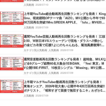
き出す！盲目少女をぬいぐるみを使って救うホラーゲーム
人気動画
2026/07/10
も！
上半期YouTube総合動画再生回数ランキングを発表！ King
Gnu、呪術廻戦OPテーマ曲「AIZO」MV公開から半年で65
00万回再生突破‼Mrs.GREEN APPLE、「lulu.」MV6200
万回再生突破‼M!LK、「爆裂愛してる」第3位獲得‼
人気動画
2026/07/09
週間YouTube芸能人動画再生回数ランキングを発表！ 江頭
2:50、W杯日本VSスウェーデンで現地・ダラスへ‼懐かし
の金ピカ衣装で応援‼よにのちゃんねる、菊池風磨復帰‼神
楽坂のてんぷらの名店へ！捨て猫オーディション最終回公
カテゴリ別人気動画
人気動画
2026/07/09
開‼
週間音楽動画再生回数ランキングを発表！ 超特急、M!LKな
ど全9グループ総勢60名大集合‼EBiDAN、「Yes! 東京」M
V公開‼BE:FIRST、10枚目シングル「Missing」MV公開‼M
ove ver.＆Story ver.の2本立てMV‼THE FIRST TAKE、Kvi
カテゴリ別人気動画
人気動画
2026/07/09
Baba＆KREVA登場‼
上半期マルチYouTuber動画再生回数ランキングを発表！
東海オンエア、2026年初大食い公開半年420万回再生突破‼
ボチリスト、「昭和すぎて面接で無双するニキ」わずか2ヶ
月で420万回再生‼うじとうえだ、100種類お酒図鑑ハワイ
人気動画
2026/07/09
編‼