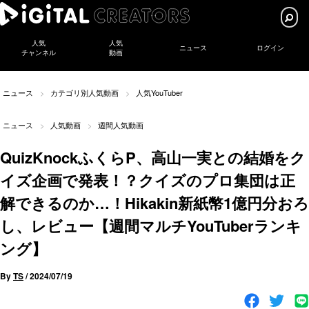
人気
人気
ニュース
ログイン
チャンネル
動画
ニュース
カテゴリ別人気動画
人気YouTuber
ニュース
人気動画
週間人気動画
QuizKnockふくらP、高山一実との結婚をク
イズ企画で発表！？クイズのプロ集団は正
解できるのか…！Hikakin新紙幣1億円分おろ
し、レビュー【週間マルチYouTuberランキ
ング】
By
TS
/
2024/07/19