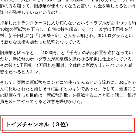
齢の方を狙って、旧紙幣が使えなくなると言い、お金を騙しとるという
詐欺が発生しているというのだ。
持参したトランクケースに入り切らないというトラブルがありつつも約
10kgの新紙幣を下ろし、自宅に持ち帰る。そして、まずは千円札を開
封。新千円札には「北里柴三郎」さんが印刷され、3Dホログラムとい
う新たな技術も加わった紙幣となっている。
旧紙幣と比べると、「1000円」と「千円」の表記位置が逆になってい
たり、新紙幣のホログラムが高級感を漂わせる印象に仕上がっている。
その後も5千円札、1万円札を開封。全体的に彩度が上がっていると感
想を述べるヒカキン。
そして、実際に新紙幣をコンビニで使ってみるという流れに。おばちゃ
んに反応されたと嬉しそうに話すヒカキンであった。そして、最後にこ
の動画を作った目的は「新紙幣詐欺」を撲滅することと強く話し、銀行
員を装ってやってくると注意を呼びかけた。
トイズチャンネル（３位）