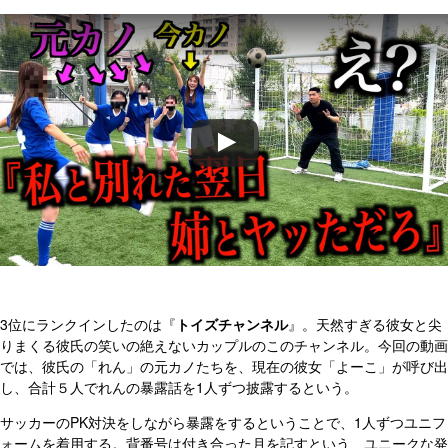
3位にランクインしたのは『
トイズチャンネル
』。天然すぎる彼女と尖
りまくる彼氏の笑いの絶えないカップルのこのチャンネル。今回の動画
では、彼氏の「れん」の元カノたちを、現在の彼女「よーこ」が呼び出
し、合計５人でれんの暴露話を1人ずつ披露するという。
サッカーのPK対決をしながら暴露をするということで、1人ずつユニフ
ォームを着用する。背番号は付き合った月を記すという、ユニークな発