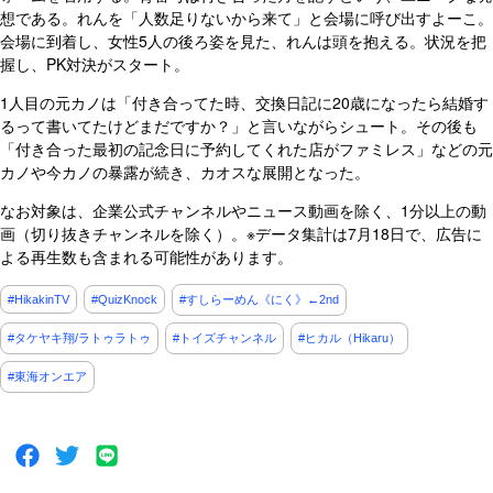
想である。れんを「人数足りないから来て」と会場に呼び出すよーこ。
会場に到着し、女性5人の後ろ姿を見た、れんは頭を抱える。状況を把
握し、PK対決がスタート。
1人目の元カノは「付き合ってた時、交換日記に20歳になったら結婚す
るって書いてたけどまだですか？」と言いながらシュート。その後も
「付き合った最初の記念日に予約してくれた店がファミレス」などの元
カノや今カノの暴露が続き、カオスな展開となった。
なお対象は、企業公式チャンネルやニュース動画を除く、1分以上の動
画（切り抜きチャンネルを除く）。※データ集計は7月18日で、広告に
よる再生数も含まれる可能性があります。
#HikakinTV
#QuizKnock
#すしらーめん《にく》←2nd
#タケヤキ翔/ラトゥラトゥ
#トイズチャンネル
#ヒカル（Hikaru）
#東海オンエア