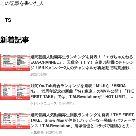
この記事を書いた人
TS
新着記事
週間芸能人動画再生ランキングを発表！『エガちゃんねる
EGA-CHANNEL』、天獄辛（！？）麻婆刀削麺にチャレン
ジ！M!LKメンバー2人のチャンネルが再始動で写真撮影！
『中田敦彦のYouTube大学 – NAKATA UNIVERSITY』、日
2026/08/06
本の円安についてわかりやすく解説！
月間YouTub総合ランキングを発表！M!LKら『EBiDA
N』、15周年記念の新曲「Yes!東京」のMVを公開！『THE
FIRST TAKE』では、T.M.Revolutionが「HOT LIMIT」を
披露！『SixTONES』新曲「マイオンリー」のMVを公開！
トレンドニュース
2026/08/06
週間音楽人気動画再生回数ランキングを発表！THE FIRST
TAKE、Snow Manが仲良しハッピーな一発録りパフォーマ
ンス！T.M.Revolution、清塚信也とコラボで繊細さと力強
さ持ったパフォーマンスを披露！Vaundy、甲子園応援ソン
人気動画
2026/07/30