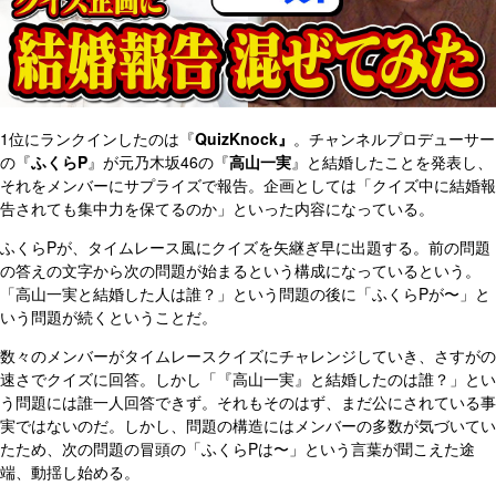
1位にランクインしたのは『
QuizKnock』
。チャンネルプロデューサー
の『
ふくらP
』が元乃木坂46の『
高山一実
』と結婚したことを発表し、
それをメンバーにサプライズで報告。企画としては「クイズ中に結婚報
告されても集中力を保てるのか」といった内容になっている。
ふくらPが、タイムレース風にクイズを矢継ぎ早に出題する。前の問題
の答えの文字から次の問題が始まるという構成になっているという。
「高山一実と結婚した人は誰？」という問題の後に「ふくらPが〜」と
いう問題が続くということだ。
数々のメンバーがタイムレースクイズにチャレンジしていき、さすがの
速さでクイズに回答。しかし「『高山一実』と結婚したのは誰？」とい
う問題には誰一人回答できず。それもそのはず、まだ公にされている事
実ではないのだ。しかし、問題の構造にはメンバーの多数が気づいてい
たため、次の問題の冒頭の「ふくらPは〜」という言葉が聞こえた途
端、動揺し始める。