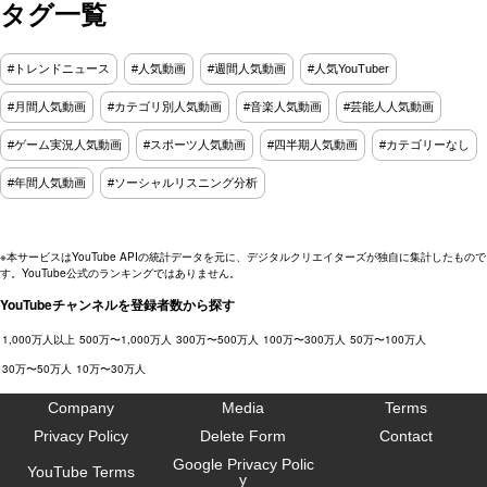
タグ一覧
#トレンドニュース
#人気動画
#週間人気動画
#人気YouTuber
#月間人気動画
#カテゴリ別人気動画
#音楽人気動画
#芸能人人気動画
#ゲーム実況人気動画
#スポーツ人気動画
#四半期人気動画
#カテゴリーなし
#年間人気動画
#ソーシャルリスニング分析
※本サービスはYouTube APIの統計データを元に、デジタルクリエイターズが独自に集計したもので
す。YouTube公式のランキングではありません。
YouTubeチャンネルを登録者数から探す
1,000万人以上
500万〜1,000万人
300万〜500万人
100万〜300万人
50万〜100万人
30万〜50万人
10万〜30万人
Company
Media
Terms
Privacy Policy
Delete Form
Contact
Google Privacy Polic
YouTube Terms
y