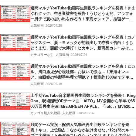
グMVで”熱”が炸裂！
週間マルチYouTuber動画再生回数ランキングを発表！きま
ぐれクック、空き巣被害を報告！うじとうえだ、アラフォ
ー男子で夏の思い出を作ろう！東海オンエア、推理ゲーム
でミラクル勃発！
人気動画
2026/07/28
週間マルチYouTuber動画再生回数ランキングを発表！カノ
ックスター、妻・ヨメックが初顔出しで赤裸々告白！うじ
とうえだ、競艇で大博打！ヒカキン、新商品カレーみそき
んの発売開始を報告！
カテゴリーなし
人気動画
2026/07/24
週間マルチYouTuber動画再生回数ランキングを発表！ヒカ
ル、溝口勇児が心境吐露…お祓いで涙も…！東海オンエ
ア、虫眼鏡の特製手料理で悶絶？！標高約1300mでテキー
ラがぶ飲み…果たしてどちらが酔うのか？！
人気動画
2026/07/19
上半期YouTube音楽動画再生回数ランキングを発表！ King
Gnu、呪術廻戦OPテーマ曲「AIZO」MV公開から半年で65
00万回再生突破‼Mrs.GREEN APPLE、「lulu.」MV6200
万回再生突破‼M!LK、「爆裂愛してる」第3位獲得‼
カテゴリ別人気動画
人気動画
2026/07/16
月間ゲーム実況・配信人気動画再生回数ランキングを発
表！キヨ、上位独占！なかなか抜け出せない12分間のルー
プに大発狂！トモダチコレクションでは きよちんの恋が動