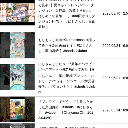
カ見参! 】夏休みチャレンジ🍑99Fダ
ンジョン「白蛇島」攻略！王覇山、
2025/08/10 12:
はじめての冒険。（ 1000回遊べるダ
ンジョンRPG ）【 にじさんじ┊︎葉山
舞鈴 】
もしも～し🤙🏻❔💞 #mosimosi #踊っ
てみた #楽音 #sasane【 #にじさん
2026/05/24 16:
じ┊︎葉山舞鈴 】#shorts #vtuber
にじさんじデビュー7周年🎉ハッピー
バースデートゥ俺❣️ #踊ってみた【 #
にじさんじ┊︎葉山舞鈴/アンジュ・カ
2026/06/21 16:
トリーナ/ニュイ・ソシエール/舞元啓
介/ちちげやまいもと 】#shorts #vtub
er
「ブレワイ」でどうしても勝ちたか
った葉山舞鈴 #shorts #にじさん
2023/05/14 18:
じ #vtuber 【Ohayama Ch.│202
3/04/29】