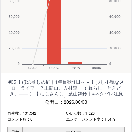
#05【 ほの暮しの庭┊︎1年目秋/1日～🍠 】少し不穏なス
ローライフ！？王覇山、入村😨。（ 暮らし、ときど
き、―― ）【 にじさんじ┊︎葉山舞鈴┊︎※ネタバレ注意
】
公開日：2026/08/03
再生数：101,342
いいね数：1,523
コメント数：6
エンゲージメント率：1.51%
日付
デイリー