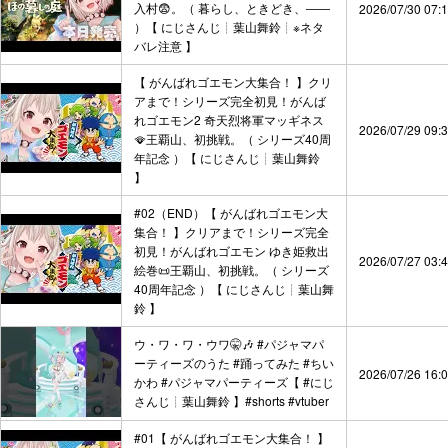
入村😨。（ 暮らし、ときどき、――
2026/07/30 07:
）【 にじさんじ┊︎葉山舞鈴┊︎※ネタ
バレ注意 】
【 がんばれゴエモン大集合！ 】クリ
アまで！シリーズ完全初見！がんば
れゴエモン2 奇天烈将軍マッギネス
2026/07/29 09:
🪭王覇山、初挑戦。（ シリーズ40周
年記念 ）【 にじさんじ┊︎葉山舞鈴
】
#02（END）【 がんばれゴエモン大
集合！ 】クリアまで！シリーズ完全
初見！がんばれゴエモン ゆき姫救出
2026/07/27 03:
絵巻📜王覇山、初挑戦。（ シリーズ
40周年記念 ）【 にじさんじ┊︎葉山舞
鈴 】
ウ・ワ・ワ・ウワ🤫🎶 #パジャマパ
ーティーズのうた #踊ってみた #ちい
2026/07/26 16:
かわ #パジャマパーティーズ【 #にじ
さんじ┊︎葉山舞鈴 】#shorts #vtuber
#01【 がんばれゴエモン大集合！ 】