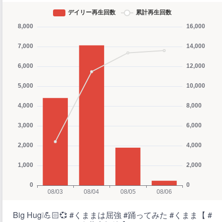
Big Hug❕💪🏻💞 #くままは屈強 #踊ってみた #くまま【 #