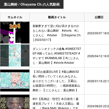
葉山舞鈴 / Ohayama Ch.の人気動画
サムネイル
動画タイトル
公開日
新解釈すぎて逆にIQが高すぎるのか
もしれない葉山舞鈴 #shorts #に
2023/05/07 18:
じさんじ #vtuber 【Ohayama Ch.
│2023/03/17】
ダンシンオドッテ🎶🎪🎠 #SWEETST
EP #踊ってみた #SWEETSTEADY #
2026/04/12 16:
すいすて #KAWAIILAB【 #にじさん
じ┊︎葉山舞鈴 】#shorts #vtuber
【 3Dお披露目LIVE 】#葉山舞鈴3D
長い間待っていてくれたみなさん、
ありがとうございました。王覇山、
2026/01/16 22:
お披露目の時間だ。（ 感謝感激葉山
舞鈴 ）【 にじさんじ┊︎葉山舞鈴 】
#01【黒神話：悟空】本日発売！最
速初見プレイ！！天命人王覇山、爆
2024/08/20 23:
誕。（ Black Myth: Wukong ）です