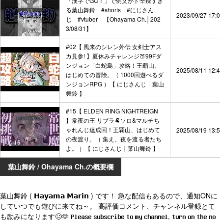
「漢字でGO！」で例文がド辛辣すぎ
る葉山舞鈴 #shorts #にじさん
2023/09/27 17:
じ #vtuber 【Ohayama Ch.│202
3/08/31】
#02【 風来のシレン外伝 女剣士アス
カ見参! 】夏休みチャレンジ🍑99Fダ
ンジョン「白蛇島」攻略！王覇山、
2025/08/11 12:
はじめての冒険。（ 1000回遊べるダ
ンジョンRPG ）【 にじさんじ┊︎葉山
舞鈴 】
#15【 ELDEN RING NIGHTREIGN
】常夜の王 リブラ🐏ソロ&マルチち
ゃれんじ達成回！王覇山、はじめて
2025/08/19 13:
の夜渡り。（ 集え、夜を渡る者たち
よ。 ）【 にじさんじ┊︎葉山舞鈴 】
葉山舞鈴 / Ohayama Ch.の概要欄
葉山舞鈴 ( 𝗛𝗮𝘆𝗮𝗺𝗮 𝗠𝗮𝗿𝗶𝗻 ) です！ 急な配信もあるので、通知ONに
していつでも遊びに来てね～。 高評価コメント、チャンネル登録とて
も励みになります🥴🫶 𝗣𝗹𝗲𝗮𝘀𝗲 𝘀𝘂𝗯𝘀𝗰𝗿𝗶𝗯𝗲 𝘁𝗼 𝗺𝘆 𝗰𝗵𝗮𝗻𝗻𝗲𝗹, 𝘁𝘂𝗿𝗻 𝗼𝗻 𝘁𝗵𝗲 𝗻𝗼