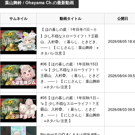
葉山舞鈴 / Ohayama Ch.の最新動画
サムネイル
動画タイトル
公開日
【 ほの暮しの庭┊︎1年目冬/1日～⛄
】少し不穏なスローライフ！？王覇
2026/08/05 18:
山、入村😨。（ 暮らし、ときどき、
―― ）【 にじさんじ┊︎葉山舞鈴┊︎※
ネタバレ注意 】
#06【 ほの暮しの庭┊︎1年目秋/15日
～🍠 】少し不穏なスローライフ！？
王覇山、入村😨。（ 暮らし、ときど
2026/08/04 09:
き、―― ）【 にじさんじ┊︎葉山舞鈴
┊︎※ネタバレ注意 】
#05【 ほの暮しの庭┊︎1年目秋/1日～
🍠 】少し不穏なスローライフ！？王
覇山、入村😨。（ 暮らし、ときど
2026/08/03 09:
き、―― ）【 にじさんじ┊︎葉山舞鈴
┊︎※ネタバレ注意 】
Big Hug❕💪🏻💞 #くままは屈強 #踊っ