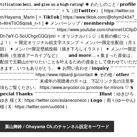
𝘁𝗶𝗳𝗶𝗰𝗮𝘁𝗶𝗼𝗻 𝗯𝗲𝗹𝗹, 𝗮𝗻𝗱 𝗴𝗶𝘃𝗲 𝘂𝘀 𝗮 𝗵𝗶𝗴𝗵 𝗿𝗮𝘁𝗶𝗻𝗴! ◈ わたしのこと / 𝗽𝗿𝗼𝗳𝗶𝗹𝗲
￣￣￣￣￣￣￣￣￣￣￣￣￣￣ ✧ 𝕏（旧𝗧𝘄𝗶𝘁𝘁𝗲𝗿） [ https://twitter.co
m/Hayama_Marin ] ✧ 𝗧𝗶𝗸𝗧𝗼𝗸 [ https://www.tiktok.com/@ohym2434?_
t=8ir4T0OSqos&_r=1 ] ◈ メンバーシップ / 𝗺𝗲𝗺𝗯𝗲𝗿𝘀𝗵𝗶𝗽 ￣￣￣￣￣
￣￣￣￣￣￣￣￣￣￣￣￣￣ https://www.youtube.com/channel/UCfipD
Dn7wY-C-SoUChgxCQQ/join ✧ オリジナルバッジ（名前の横につく
よ！） ✧ 限定オリジナル絵文字スタンプ ✧ メンバー限定生配信（月１
回） ✦ メンバー限定壁紙投稿（描き下ろしイラスト） ✦ メンバー限定
動画（生放送アーカイブなど） 𝗮𝗻𝗱 𝗺𝗼𝗿𝗲… ※ 集まった資金は、
配信で王覇山がやりたいことを叶えるための資金として使わせていただ
きます。いつもありがとう。 ◈ お問い合わせ / 𝗶𝗻𝗾𝘂𝗶𝗿𝘆 ￣￣￣￣￣￣
￣￣￣￣￣￣￣￣ https://www.nijisanji.jp/contact ◈ その他 / 𝗼𝘁𝗵𝗲𝗿 ￣
￣￣￣￣￣￣￣￣￣ 未成年の視聴者の方々は、下記リンク先の注意事
項もご覧ください。 https://www.anycolor.co.jp/notice-for-minors 🤍 𝗦
𝗽𝗲𝗰𝗶𝗮𝗹 𝗧𝗵𝗮𝗻𝗸𝘀 ￣￣￣￣￣￣￣￣￣￣￣￣￣￣￣ 𝗜𝗹𝗹𝘂𝘀𝘁￤ゆきひろ
ゆき 様 ( X : https://twitter.com/solaneconeco ) 𝗟𝗼𝗴𝗼￤雨々(ゆーやん)
様 ( X : https://twitter.com/uu0604 )
葉山舞鈴 / Ohayama Ch.のチャンネル設定キーワード