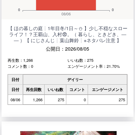
【 ほの暮しの庭┊︎1年目冬/1日～⛄ 】少し不穏なスロー
ライフ！？王覇山、入村😨。（ 暮らし、ときどき、―
― ）【 にじさんじ┊︎葉山舞鈴┊︎※ネタバレ注意 】
公開日：2026/08/05
再生数：1,266
いいね数：275
コメント数：0
エンゲージメント率：21.70%
日付
デイリー
日付
再生回数
いいね数
コメント
エンゲージメント
08/06
1,266
275
0
275