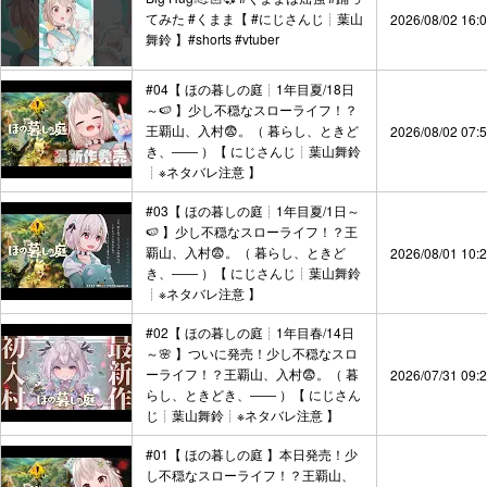
てみた #くまま【 #にじさんじ┊︎葉山
2026/08/02 16:
舞鈴 】#shorts #vtuber
#04【 ほの暮しの庭┊︎1年目夏/18日
～🍉 】少し不穏なスローライフ！？
王覇山、入村😨。（ 暮らし、ときど
2026/08/02 07:
き、―― ）【 にじさんじ┊︎葉山舞鈴
┊︎※ネタバレ注意 】
#03【 ほの暮しの庭┊︎1年目夏/1日～
🍉 】少し不穏なスローライフ！？王
覇山、入村😨。（ 暮らし、ときど
2026/08/01 10:
き、―― ）【 にじさんじ┊︎葉山舞鈴
┊︎※ネタバレ注意 】
#02【 ほの暮しの庭┊︎1年目春/14日
～🌸 】ついに発売！少し不穏なスロ
ーライフ！？王覇山、入村😨。（ 暮
2026/07/31 09:
らし、ときどき、―― ）【 にじさん
じ┊︎葉山舞鈴┊︎※ネタバレ注意 】
#01【 ほの暮しの庭 】本日発売！少
し不穏なスローライフ！？王覇山、