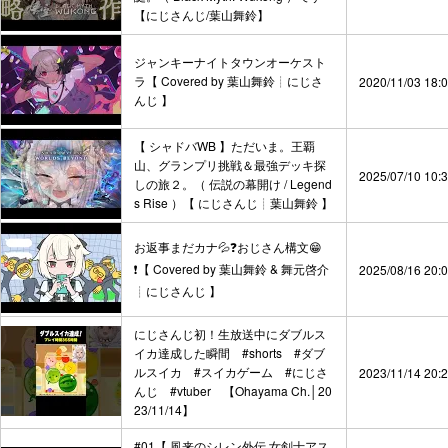
【にじさんじ/葉山舞鈴】
ジャンキーナイトタウンオーケスト
ラ【 Covered by 葉山舞鈴┊︎にじさ
2020/11/03 18:
んじ 】
【 シャドバWB 】ただいま。王覇
山、グランプリ挑戦＆最強デッキ探
2025/07/10 10:
しの旅２。（ 伝説の幕開け / Legend
s Rise ）【 にじさんじ┊︎葉山舞鈴 】
お返事まだカナ💦❓おじさん構文😁
❗️【 Covered by 葉山舞鈴 & 舞元啓介
2025/08/16 20:
┊︎にじさんじ 】
にじさんじ初！生放送中にダブルス
イカ達成した瞬間 #shorts #ダブ
ルスイカ #スイカゲーム #にじさ
2023/11/14 20:
んじ #vtuber 【Ohayama Ch.│20
23/11/14】
#01【 風来のシレン外伝 女剣士アス