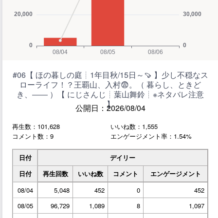
#06【 ほの暮しの庭┊︎1年目秋/15日～🍠 】少し不穏なス
ローライフ！？王覇山、入村😨。（ 暮らし、ときど
き、―― ）【 にじさんじ┊︎葉山舞鈴┊︎※ネタバレ注意
】
公開日：2026/08/04
再生数：101,628
いいね数：1,555
コメント数：9
エンゲージメント率：1.54%
日付
デイリー
日付
再生回数
いいね数
コメント
エンゲージメント
08/04
5,048
452
0
452
08/05
96,729
1,089
8
1,097