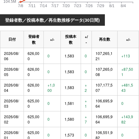
登録者数／投稿本数／再生数推移データ(30日間)
登録者
投稿本
+/
日付
再生数
+/-
+/-
数
数
-
2026/08/
626,00
107,265,1
0
1,583
0
+113
06
0
21
2026/08/
626,00
107,265,0
+87,50
0
1,583
0
05
0
08
1
2026/08/
626,00
+1,0
+
107,177,5
+481,5
1,583
04
0
00
2
07
43
2026/08/
625,00
+
106,695,9
0
1,581
0
03
0
1
64
2026/08/
625,00
+
106,695,9
+143,9
0
1,580
02
0
7
64
82
2026/08/
625,00
106,551,9
0
1,573
0
0
01
0
82