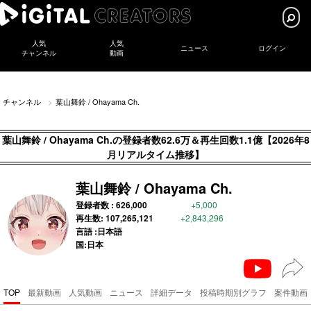
人気
人気
ニュース
ログイン
チャンネル
動画
チャンネル
葉山舞鈴 / Ohayama Ch.
葉山舞鈴 / Ohayama Ch.の登録者数62.6万＆再生回数1.1億【2026年8
月リアルタイム推移】
葉山舞鈴 / Ohayama Ch.
登録者数 :
626,000
+5,000
再生数:
107,265,121
+2,843,296
言語 :日本語
国:日本
TOP
最新動画
人気動画
ニュース
詳細データ
投稿時期別グラフ
案件動画