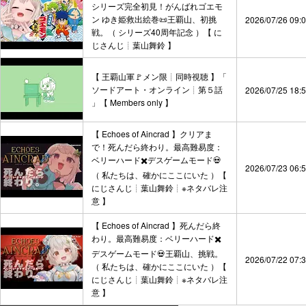
シリーズ完全初見！がんばれゴエモ
ン ゆき姫救出絵巻📜王覇山、初挑
2026/07/26 09:
戦。（ シリーズ40周年記念 ）【 に
じさんじ┊︎葉山舞鈴 】
【 王覇山軍🚩メン限┊︎同時視聴 】「
ソードアート・オンライン┊︎第５話
2026/07/25 18:
」【 Members only 】
【 Echoes of Aincrad 】クリアま
で！死んだら終わり。最高難易度：
ベリーハード✖️デスゲームモード💀
2026/07/23 06:
（ 私たちは、確かにここにいた ）【
にじさんじ┊︎葉山舞鈴┊︎※ネタバレ注
意 】
【 Echoes of Aincrad 】死んだら終
わり。最高難易度：ベリーハード✖️
デスゲームモード💀王覇山、挑戦。
2026/07/22 07:
（ 私たちは、確かにここにいた ）【
にじさんじ┊︎葉山舞鈴┊︎※ネタバレ注
意 】