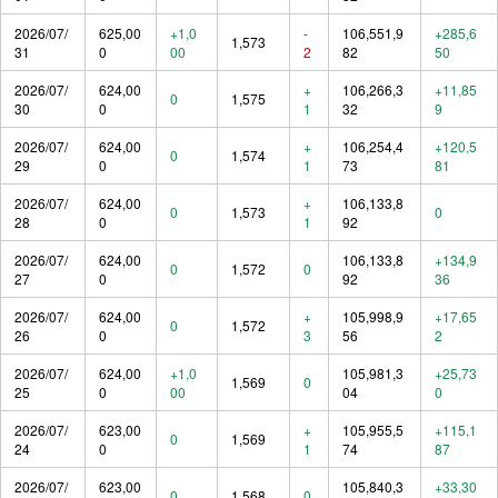
2026/07/
625,00
+1,0
-
106,551,9
+285,6
1,573
31
0
00
2
82
50
2026/07/
624,00
+
106,266,3
+11,85
0
1,575
30
0
1
32
9
2026/07/
624,00
+
106,254,4
+120,5
0
1,574
29
0
1
73
81
2026/07/
624,00
+
106,133,8
0
1,573
0
28
0
1
92
2026/07/
624,00
106,133,8
+134,9
0
1,572
0
27
0
92
36
2026/07/
624,00
+
105,998,9
+17,65
0
1,572
26
0
3
56
2
2026/07/
624,00
+1,0
105,981,3
+25,73
1,569
0
25
0
00
04
0
2026/07/
623,00
+
105,955,5
+115,1
0
1,569
24
0
1
74
87
2026/07/
623,00
105,840,3
+33,30
0
1,568
0