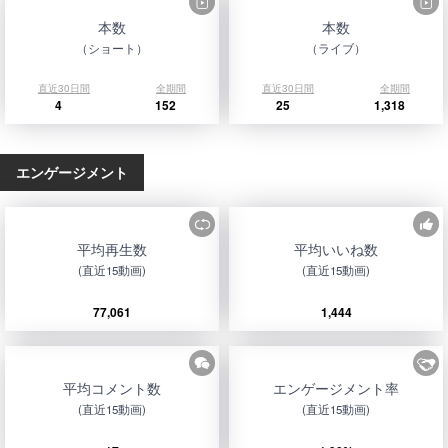
本数
本数
（ショート）
（ライブ）
直近30日間
全期間
直近30日間
全期間
4
152
25
1,318
エンゲージメント
平均再生数
平均いいね数
(直近15動画)
(直近15動画)
77,061
1,444
平均コメント数
エンゲージメント率
(直近15動画)
(直近15動画)