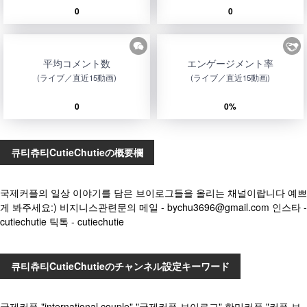
0
0
平均コメント数
エンゲージメント率
(ライブ／直近15動画)
(ライブ／直近15動画)
0
0%
큐티츄티CutieChutieの概要欄
국제커플의 일상 이야기를 담은 브이로그들을 올리는 채널이랍니다 예쁘
게 봐주세요:) 비지니스관련문의 메일 - bychu3696@gmail.com 인스타 -
cutiechutie 틱톡 - cutiechutie
큐티츄티CutieChutieのチャンネル設定キーワード
국제커플 "international couple" "국제커플 브이로그" 한미커플 "커플 브