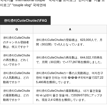
이로그" "couple vlog" 국제연애
큐티츄티CutieChutieのFAQ
Q
A
큐티츄티CutieChutie
큐티츄티CutieChutieの登録者は、623,000人で、月
のチャンネル登録者
間（30日間）で+0人となっています。
数は、何人ですか？
큐티츄티CutieChutie
큐티츄티CutieChutieの再生数は、644,022,155再生
の再生数は、どれく
で、月間（30日間）で+177,267再生獲得しました。
らいですか？
큐티츄티CutieChutie
큐티츄티CutieChutieの一番の人気動画は、
여자친구
の人気動画は、どの
한테 까불면 안되는 이유 😂😂😂 #국제커플
で227,22
動画ですか？
5,480再生獲得しています。
큐티츄티CutieChutie
큐티츄티CutieChutieの最新動画は、
내가 물건찾을
の最新動画は、どの
때 vs 남편이 물건 찾을 때...
で2026/07/20にアップさ
動画ですか？
れ、現在 2,412再生を獲得しています。