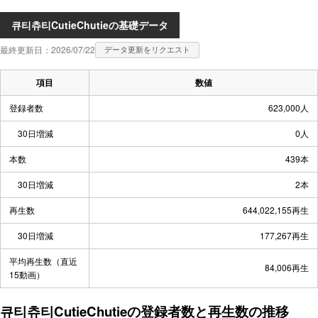
큐티츄티CutieChutieの基礎データ
最終更新日：2026/07/22
データ更新をリクエスト
項目
数値
登録者数
623,000人
30日増減
0人
本数
439本
30日増減
2本
再生数
644,022,155再生
30日増減
177,267再生
平均再生数（直近
84,006再生
15動画）
큐티츄티CutieChutieの登録者数と再生数の推移