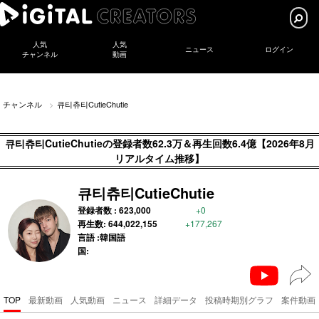
人気
人気
ニュース
ログイン
チャンネル
動画
チャンネル
큐티츄티CutieChutie
큐티츄티CutieChutieの登録者数62.3万＆再生回数6.4億【2026年8月
リアルタイム推移】
큐티츄티CutieChutie
登録者数 :
623,000
+0
再生数:
644,022,155
+177,267
言語 :韓国語
国:
TOP
最新動画
人気動画
ニュース
詳細データ
投稿時期別グラフ
案件動画