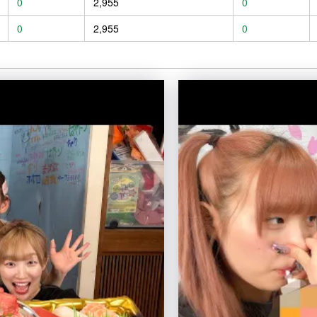
0
2,955
0
0
2,955
0