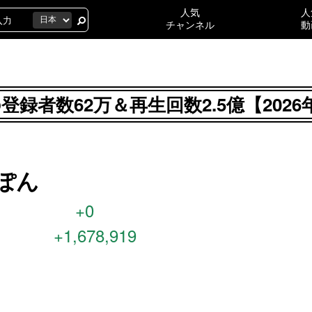
人気
人
チャンネル
動
んの登録者数62万＆再生回数2.5億【20
るぽん
+0
+1,678,919