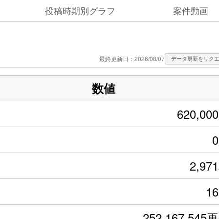
投稿時期別グラフ
案件動画
最終更新日：2026/08/07
データ更新をリク
数値
620,00
2,97
1
252,167,545