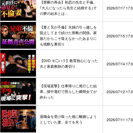
【禁断の再会】初恋の先生と不倫。
｢大人になったら先生と結婚する｣そ
2026/07/17 17:
の夢の結末とは…
【妻と兄が不倫】夫婦の引っ越しを
阻止してまで続けた禁断の関係。家
2026/07/15 17:
族だからこそ疑えなかったあまりに
も残酷な裏切り
【DVD モ◯ハラ】教育熱心になった
2026/07/14 17:
夫と家庭教師の裏切り
【現場直撃】仕事帰りに尾行した結
果…懐中電灯で照らした瞬間全てが
2026/07/12 17:
終わった
退職金を受け取った後に離婚しよう
2026/07/11 17:
としていた妻、全てを失う