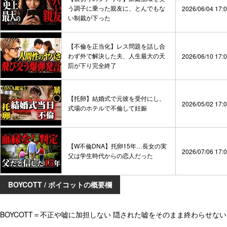
う調子に乗った親友に、とんでもな
2026/06/04 17:
い制裁が下った
【不倫を正当化】レス問題を話し合
わず外で解決した夫、人生最大の天
2026/06/10 17:
罰が下り完全終了
【托卵】結婚式で元彼を受付にし、
2026/05/02 17:
式場のホテルで不倫して妊娠
【W不倫DNA】托卵15年…長女の実
2026/07/06 17:
父は学生時代からの恋人だった
BOYCOTT / ボイコットの概要欄
BOYCOTT＝不正や嘘に加担しない 隠された嘘をそのまま終わらせない