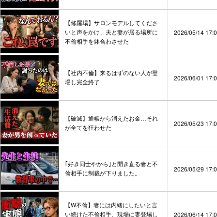
【修羅場】サロンモデルしてくださ
いと声をかけ、夫と妻が居る場所に
2026/05/14 17:
不倫相手を鉢合わさせた
【社内不倫】来るはずのない人が登
2026/06/01 17:
場し完全終了
【破滅】通帳から消えたお金…それ
2026/05/23 17:
が全てを狂わせた
｢好き同士やから｣と開き直る妻と不
2026/05/29 17:
倫相手に制裁が下りました。
【W不倫】妻には内緒にしたいと言
い続けた不倫相手、現場に妻登場し
2026/06/14 17: