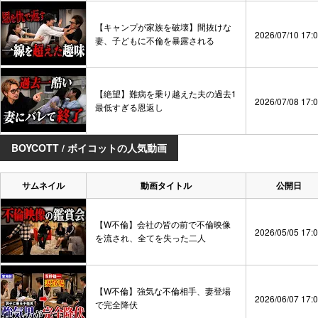
【キャンプが家族を破壊】間抜けな
2026/07/10 17:
妻、子どもに不倫を暴露される
【絶望】難病を乗り越えた夫の過去1
2026/07/08 17:
最低すぎる恩返し
BOYCOTT / ボイコットの人気動画
サムネイル
動画タイトル
公開日
【W不倫】会社の皆の前で不倫映像
2026/05/05 17:
を流され、全てを失った二人
【W不倫】強気な不倫相手、妻登場
2026/06/07 17:
で完全降伏