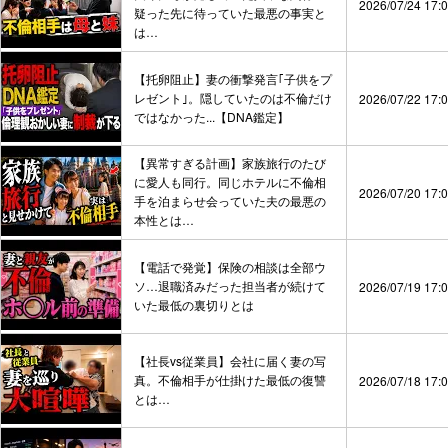
2026/07/24 17:
疑った先に待っていた最悪の事実と
は…
【托卵阻止】妻の衝撃発言｢子供をプ
レゼント｣。隠していたのは不倫だけ
2026/07/22 17:
ではなかった...【DNA鑑定】
【異常すぎる計画】家族旅行のたび
に愛人も同行。同じホテルに不倫相
2026/07/20 17:
手を泊まらせ会っていた夫の最悪の
本性とは…
【電話で発覚】保険の相談は全部ウ
ソ…退職済みだった担当者が続けて
2026/07/19 17:
いた最低の裏切りとは
【社長vs従業員】会社に届く妻の写
真。不倫相手が仕掛けた最低の復讐
2026/07/18 17:
とは…