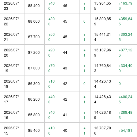
2026/07/
+40
+
15,964,65
+163,79
88,400
46
23
0
1
5
6
2026/07/
+30
15,800,85
+359,64
88,000
45
0
22
0
9
5
2026/07/
+50
+
15,441,21
+303,24
87,700
45
21
0
1
4
5
2026/07/
+20
+
15,137,96
+377,12
87,200
44
20
0
1
9
6
2026/07/
+70
+
14,760,84
+334,40
87,000
43
19
0
1
3
9
2026/07/
+10
14,426,43
86,300
42
0
0
18
0
4
2026/07/
+40
+
14,426,43
+400,24
86,200
42
17
0
1
4
5
2026/07/
+40
+
14,026,18
+288,48
85,800
41
16
0
1
9
3
2026/07/
+10
+
13,737,70
85,400
40
+54,181
15
0
1
6