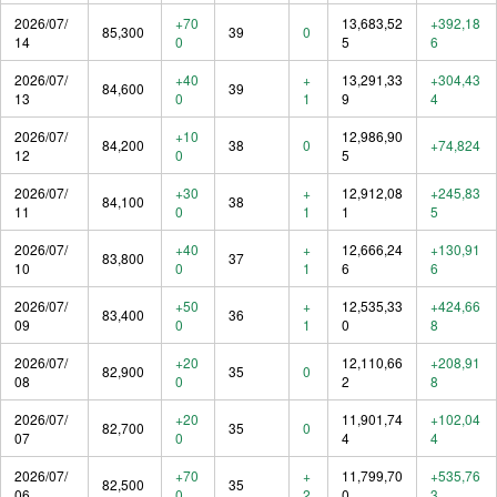
2026/07/
+70
13,683,52
+392,18
85,300
39
0
14
0
5
6
2026/07/
+40
+
13,291,33
+304,43
84,600
39
13
0
1
9
4
2026/07/
+10
12,986,90
84,200
38
0
+74,824
12
0
5
2026/07/
+30
+
12,912,08
+245,83
84,100
38
11
0
1
1
5
2026/07/
+40
+
12,666,24
+130,91
83,800
37
10
0
1
6
6
2026/07/
+50
+
12,535,33
+424,66
83,400
36
09
0
1
0
8
2026/07/
+20
12,110,66
+208,91
82,900
35
0
08
0
2
8
2026/07/
+20
11,901,74
+102,04
82,700
35
0
07
0
4
4
2026/07/
+70
+
11,799,70
+535,76
82,500
35
06
0
2
0
3