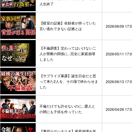
人生終了
【寝室の証拠】依頼者が持っていた
2026/06/09 17:
言い逃れできない証拠とは
【不倫調査】交わってはいけない二
人が禁断の関係に...完全に家庭崩壊
2026/05/11 17:
しました
【サプライズ暴露】誕生日会だと思
って来た2人を、その場で終わらせま
2026/06/13 17:
した
不倫だけでも許せないのに...愛人と
2026/04/26 17:
の間にも子供を作っていた
【裏切りのシナリオ】家庭崩壊を笑