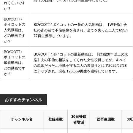
れくらいです
か？
BOYCOTT /
ボイコットの
BOYCOTT / ボイコットの一番の人気動画は、
【W不倫】会
人気動画は、
社の皆の前で不倫映像を流され、全てを失った二人
で655,1
どの動画です
77再生獲得しています。
か？
BOYCOTT /
BOYCOTT / ボイコットの最新動画は、
【結婚20年以上の末
ボイコットの
路】夫の不倫の相談をしてくれた女性役員こそが、すべて
最新動画は、
の黒幕だった…地域を守る二人の裏切りとは
で2026/07/28
どの動画です
にアップされ、現在 125,669再生を獲得しています。
か？
おすすめチャンネル
30日登録
チャンネル名
登録者数
総再生回数
30
者増減