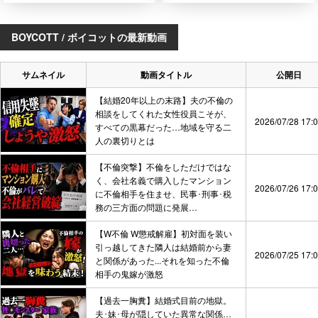
BOYCOTT / ボイコットの最新動画
サムネイル
動画タイトル
公開日
【結婚20年以上の末路】夫の不倫の
相談をしてくれた女性役員こそが、
2026/07/28 17:
すべての黒幕だった…地域を守る二
人の裏切りとは
【不倫突撃】不倫をしただけではな
く、会社名義で購入したマンション
2026/07/26 17:
に不倫相手を住ませ、民事･刑事･税
務の三方面の問題に発展…
【W不倫 W懲戒解雇】初対面を装い
引っ越してきた隣人は結婚前から妻
2026/07/25 17:
と関係があった...それを知った不倫
相手の鬼嫁が激怒
【過去一胸糞】結婚式目前の地獄。
夫･妹･母が隠していた異常な関係…