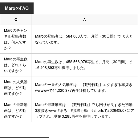
MaroのFAQ
Q
A
Maroのチャン
ネル登録者数
Maroの登録者は、584,000人で、月間（30日間）で+0人と
は、何人です
なっています。
か？
Maroの再生数
Maroの再生数は、458,566,978再生で、月間（30日間）で
は、どれくら
+6,408,893再生獲得しました。
いですか？
Maroの人気動
Maroの一番の人気動画は、
【荒野行動】エグすぎる車抜き
画は、どの動
wwwww
で11,320,377再生獲得しています。
画ですか？
Maroの最新動
Maroの最新動画は、
【荒野行動】立ち回りが良すぎた初動
画は、どの動
3枚抜きwww #まろ #荒野行動 #shorts
で2026/08/07にア
画ですか？
ップされ、現在 3,285再生を獲得しています。