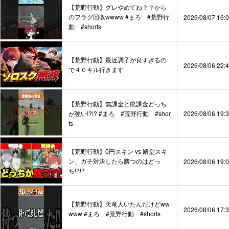
【荒野行動】グレやめてね？？から
のフラグ回収wwww #まろ #荒野行
2026/08/07 16:
動 #shorts
【荒野行動】最近調子が良すぎるの
2026/08/06 22:
で４０キル行きます
【荒野行動】無課金と廃課金どっち
が強い!?!? #まろ #荒野行動 #shor
2026/08/06 19:
ts
【荒野行動】0円スキン vs 殿堂スキ
ン、ガチ対決したら勝つのはどっ
2026/08/06 19:
ち!?!?
【荒野行動】天竜人いたんだけどww
2026/08/06 17:
www #まろ #荒野行動 #shorts