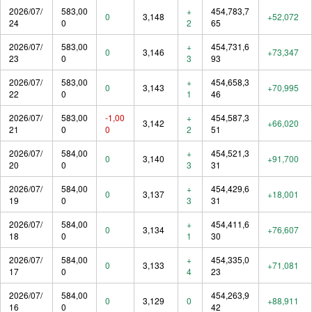
2026/07/
583,00
+
454,783,7
0
3,148
+52,072
24
0
2
65
2026/07/
583,00
+
454,731,6
0
3,146
+73,347
23
0
3
93
2026/07/
583,00
+
454,658,3
0
3,143
+70,995
22
0
1
46
2026/07/
583,00
-1,00
+
454,587,3
3,142
+66,020
21
0
0
2
51
2026/07/
584,00
+
454,521,3
0
3,140
+91,700
20
0
3
31
2026/07/
584,00
+
454,429,6
0
3,137
+18,001
19
0
3
31
2026/07/
584,00
+
454,411,6
0
3,134
+76,607
18
0
1
30
2026/07/
584,00
+
454,335,0
0
3,133
+71,081
17
0
4
23
2026/07/
584,00
454,263,9
0
3,129
0
+88,911
16
0
42