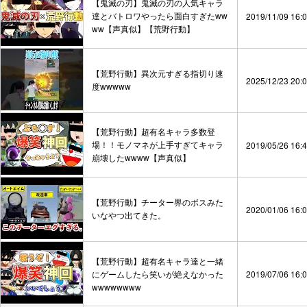
【鬼滅の刃】鬼滅の刃の人気キャラ
達とバトロワやったら面白すぎたww
2019/11/09 16:
ww【声真似】【荒野行動】
【荒野行動】異次元すぎる指切り速
2025/12/23 20:
度wwwww
【荒野行動】超有名キャラ多数登
場！！モノマネが上手すぎてキャラ
2019/05/26 16:
崩壊したwwww【声真似】
【荒野行動】チーター界のボスみた
2020/01/06 16:
いなやつ出てきた。
【荒野行動】超有名キャラ達と一緒
にゲームしたら笑いが絶えなかった
2019/07/06 16:
wwwwwwww