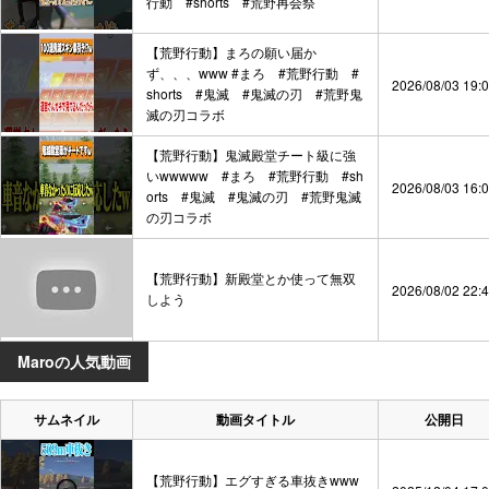
行動 #shorts #荒野再会祭
【荒野行動】まろの願い届か
ず、、、www #まろ #荒野行動 #
2026/08/03 19:
shorts #鬼滅 #鬼滅の刃 #荒野鬼
滅の刃コラボ
【荒野行動】鬼滅殿堂チート級に強
いwwwww #まろ #荒野行動 #sh
2026/08/03 16:
orts #鬼滅 #鬼滅の刃 #荒野鬼滅
の刃コラボ
【荒野行動】新殿堂とか使って無双
2026/08/02 22:
しよう
Maroの人気動画
サムネイル
動画タイトル
公開日
【荒野行動】エグすぎる車抜きwww