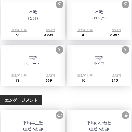
本数
本数
（合計）
（ロング）
直近30日間
全期間
直近30日間
全期間
73
3,239
4
2,357
本数
本数
（ショート）
（ライブ）
直近30日間
全期間
直近30日間
全期間
59
669
10
213
エンゲージメント
平均再生数
平均いいね数
(直近15動画)
(直近15動画)