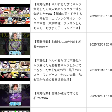
【荒野行動】キルするたびにキャラ
変更したら大人気キャラクター達が
集結したwww【鬼滅の刃・ドラえも
2020/01/05 16:
ん・リゼロ・エヴァンゲリオン・ケ
ロロ軍曹・東京喰種・クレヨンしん
ちゃん・ちびまる子・ワンピース】
【荒野行動】SMG4スコがやばすぎ
2025/12/01 20:
るwwwww
【声真似】キルするたびに声真似キ
ャラ変えたら超有名キャラしか出て
こなかったw【鬼滅の刃・黒子のバ
2019/11/16 16:
スケ・ワンピース・七つの大罪・Re:
ゼロから始める異世界生活】
【荒野行動】金枠が確定で増える
2025/12/01 16:
石!?!?www