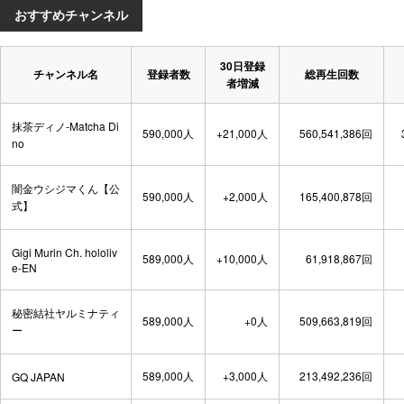
おすすめチャンネル
30日登録
チャンネル名
登録者数
総再生回数
者増減
抹茶ディノ-Matcha Di
590,000人
+21,000人
560,541,386回
no
闇金ウシジマくん【公
590,000人
+2,000人
165,400,878回
式】
Gigi Murin Ch. hololiv
589,000人
+10,000人
61,918,867回
e-EN
秘密結社ヤルミナティ
589,000人
+0人
509,663,819回
ー
589,000人
+3,000人
213,492,236回
GQ JAPAN