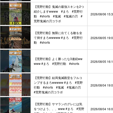
【荒野行動】鬼滅の最強スキンを2つ
紹介しますwwww #まろ #荒野行
2026/08/06 15:
動 #shorts #鬼滅 #鬼滅の刃 #
荒野鬼滅の刃コラボ
【荒野行動】無限に出てくる敵を全
て倒すまろwwwww #まろ #荒野行
2026/08/05 19:
動 #shorts
【荒野行動】よく勝ったな3連続ww
2026/08/05 16:
www #まろ #荒野行動 #shorts
【荒野行動】結局鬼滅殿堂をフルコ
ンプするまろwwwww #まろ #荒野
2026/08/04 19:
行動 #shorts #鬼滅 #鬼滅の刃
#荒野鬼滅の刃コラボ
【荒野行動】サマランのグレには気
をつけよう、、、www #まろ #荒野
2026/08/04 16: