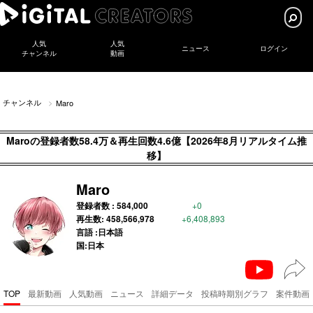
人気
人気
ニュース
ログイン
チャンネル
動画
チャンネル
Maro
Maroの登録者数58.4万＆再生回数4.6億【2026年8月リアルタイム推
移】
Maro
登録者数 :
584,000
+0
再生数:
458,566,978
+6,408,893
言語 :日本語
国:日本
TOP
最新動画
人気動画
ニュース
詳細データ
投稿時期別グラフ
案件動画