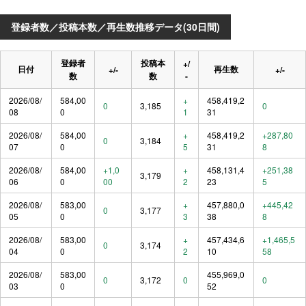
登録者数／投稿本数／再生数推移データ(30日間)
登録者
投稿本
+/
日付
再生数
+/-
+/-
数
数
-
2026/08/
584,00
+
458,419,2
0
3,185
0
08
0
1
31
2026/08/
584,00
+
458,419,2
+287,80
0
3,184
07
0
5
31
8
2026/08/
584,00
+1,0
+
458,131,4
+251,38
3,179
06
0
00
2
23
5
2026/08/
583,00
+
457,880,0
+445,42
0
3,177
05
0
3
38
8
2026/08/
583,00
+
457,434,6
+1,465,5
0
3,174
04
0
2
10
58
2026/08/
583,00
455,969,0
0
3,172
0
0
03
0
52