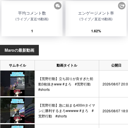
平均コメント数
エンゲージメント率
(ライブ／直近15動画)
(ライブ／直近15動画)
1
1.62%
Maroの最新動画
サムネイル
動画タイトル
公開日
【荒野行動】立ち回りが良すぎた初
動3枚抜きwww #まろ #荒野行動
2026/08/07 20:
#shorts
【荒野行動】急に始まる400mタイマ
ンに勝利するまろwwwww #まろ #
2026/08/07 18:
荒野行動 #shorts