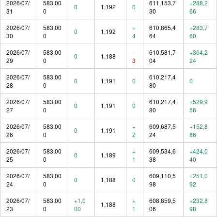
2026/07/
583,00
611,153,7
+288,2
0
1,192
0
31
0
30
66
2026/07/
583,00
+
610,865,4
+283,7
0
1,192
30
0
4
64
60
2026/07/
583,00
-
610,581,7
+364,2
0
1,188
29
0
3
04
24
2026/07/
583,00
610,217,4
0
1,191
0
0
28
0
80
2026/07/
583,00
610,217,4
+529,9
0
1,191
0
27
0
80
56
2026/07/
583,00
+
609,687,5
+152,8
0
1,191
26
0
2
24
86
2026/07/
583,00
+
609,534,6
+424,0
0
1,189
25
0
1
38
40
2026/07/
583,00
609,110,5
+251,0
0
1,188
0
24
0
98
92
2026/07/
583,00
+1,0
+
608,859,5
+232,8
1,188
23
0
00
1
06
98