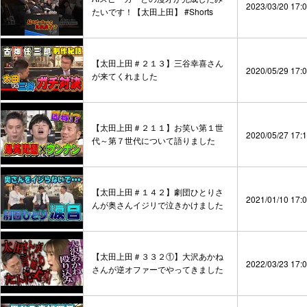
2023/03/20 17:
たいです！【太田上田】 #Shorts
【太田上田＃２１３】三谷幸喜さん
2020/05/29 17:
が来てくれました
【太田上田＃２１１】お笑い第１世
2020/05/27 17:
代～第７世代について語りました
【太田上田＃１４２】劇団ひとりさ
2021/01/10 17:
んが奥さんイジリで泣きかけました
【太田上田＃３３２①】大沢あかね
2022/03/23 17:
さんが逆オファーでやってきました