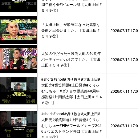
周年祝う会#ピエール瀧【太田上田＃
５４９①】
「太田上田」が歌詞になった素敵な
楽曲と出会いました。【太田上田＃
2026/07/17 17:
５４９②】
犬猿の仲だった玉袋筋太郎の40周年
パーティーがカオスでした。【太田
2026/07/15 17:
上田＃５４９①】
#shorts#short#切り抜き#太田上田#
太田光#爆笑問題#上田晋也#くりぃ
むしちゅー#ダチョウ倶楽部40周年
2026/07/11 17:
感謝祭#片岡鶴太郎【太田上田＃５４
８②-1】
#shorts#short#切り抜き#太田上田#
太田光#爆笑問題#上田晋也#くりぃ
むしちゅー#FIFAワールドカップ202
2026/07/11 17:
6＃ウエストランド井口【太田上田＃
５４８①】