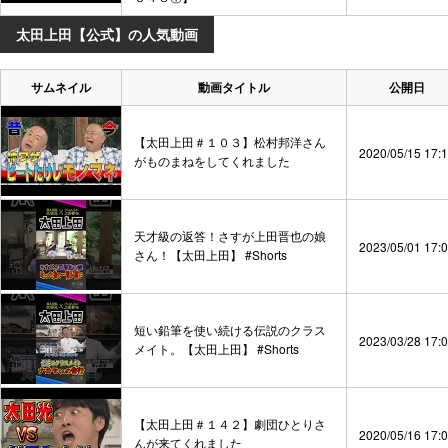
太田上田【公式】の人気動画
サムネイル
動画タイトル
公開日
【太田上田＃１０３】松村邦洋さん
2020/05/15 17:
がものまねをしてくれました
天才級の返答！さすが上田晋也の娘
2023/05/01 17:
さん！【太田上田】 #Shorts
短い鉛筆を使い続ける伝説のクラス
2023/03/28 17:
メイト。【太田上田】 #Shorts
【太田上田＃１４２】劇団ひとりさ
2020/05/16 17:
んが来てくれました