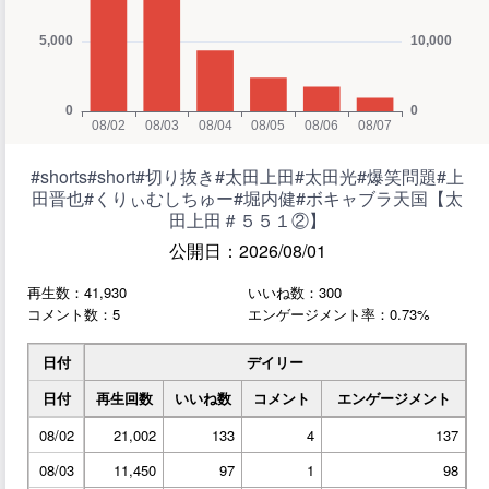
#shorts#short#切り抜き#太田上田#太田光#爆笑問題#上
田晋也#くりぃむしちゅー#堀内健#ボキャブラ天国【太
田上田＃５５１②】
公開日：2026/08/01
再生数：41,930
いいね数：300
コメント数：5
エンゲージメント率：0.73%
日付
デイリー
日付
再生回数
いいね数
コメント
エンゲージメント
08/02
21,002
133
4
137
08/03
11,450
97
1
98