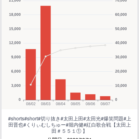
#shorts#short#切り抜き#太田上田#太田光#爆笑問題#上
田晋也#くりぃむしちゅー#堀内健#紅白歌合戦【太田上
田＃５５１① 】