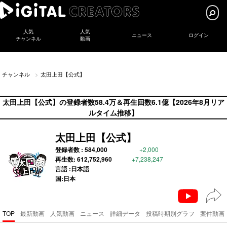
人気
人気
ニュース
ログイン
チャンネル
動画
チャンネル
太田上田【公式】
太田上田【公式】の登録者数58.4万＆再生回数6.1億【2026年8月リア
ルタイム推移】
太田上田【公式】
登録者数 :
584,000
+2,000
再生数:
612,752,960
+7,238,247
言語 :日本語
国:日本
TOP
最新動画
人気動画
ニュース
詳細データ
投稿時期別グラフ
案件動画