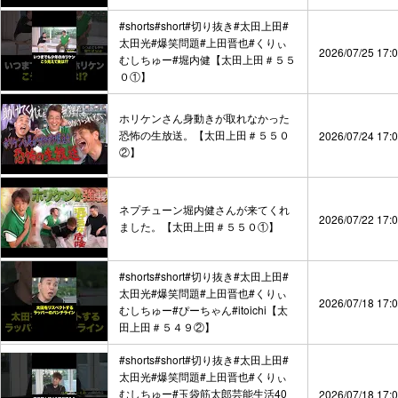
#shorts#short#切り抜き#太田上田#
太田光#爆笑問題#上田晋也#くりぃ
2026/07/25 17:
むしちゅー#堀内健【太田上田＃５５
０①】
ホリケンさん身動きが取れなかった
恐怖の生放送。【太田上田＃５５０
2026/07/24 17:
②】
ネプチューン堀内健さんが来てくれ
2026/07/22 17:
ました。【太田上田＃５５０①】
#shorts#short#切り抜き#太田上田#
太田光#爆笑問題#上田晋也#くりぃ
2026/07/18 17:
むしちゅー#ぴーちゃん#itoichi【太
田上田＃５４９②】
#shorts#short#切り抜き#太田上田#
太田光#爆笑問題#上田晋也#くりぃ
むしちゅー#玉袋筋太郎芸能生活40
2026/07/18 17: