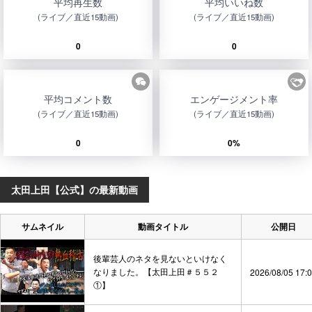
平均再生数
平均いいね数
(ライブ／直近15動画)
(ライブ／直近15動画)
0
0
平均コメント数
エンゲージメント率
(ライブ／直近15動画)
(ライブ／直近15動画)
0
0%
太田上田【公式】の最新動画
サムネイル
動画タイトル
公開日
後輩芸人のネタを見ないといけなく
なりました。【太田上田＃５５２
2026/08/05 17:
①】