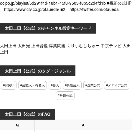
ocipo.jp/playlist/5d291f4d-18b1-45f8-9503-f8b5c2d4fd1b ■番組公式HP
https://www.ctv.co.jp/otaueda/ ■X https://twitter.com/otaueda
太田上田【公式】のチャンネル設定キーワード
太田上田 太田光 上田晋也 爆笑問題 くりぃむしちゅー 中京テレビ 大田
上田
太田上田【公式】のタグ・ジャンル
#お笑い
#芸能人・有名人
#芸人
#男性芸人
#企業公式
#メディア公式
#番組公式
太田上田【公式】のFAQ
Q
A