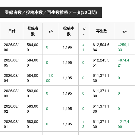
登録者数／投稿本数／再生数推移データ(30日間)
登録者
投稿本
+/
日付
再生数
+/-
+/-
数
数
-
2026/08/
584,00
+
612,504,6
+259,1
0
1,196
06
0
1
84
33
2026/08/
584,00
612,245,5
+874,4
0
1,195
0
05
0
51
21
2026/08/
584,00
+1,0
611,371,1
1,195
0
0
04
0
00
30
2026/08/
583,00
611,371,1
0
1,195
0
0
03
0
30
2026/08/
583,00
611,371,1
0
1,195
0
0
02
0
30
2026/08/
583,00
+
611,371,1
+217,4
0
1,195
01
0
3
30
00