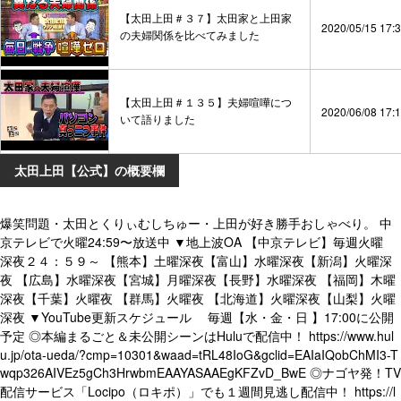
【太田上田＃３７】太田家と上田家
2020/05/15 17:
の夫婦関係を比べてみました
【太田上田＃１３５】夫婦喧嘩につ
2020/06/08 17:
いて語りました
太田上田【公式】の概要欄
爆笑問題・太田とくりぃむしちゅー・上田が好き勝手おしゃべり。 中
京テレビで火曜24:59〜放送中 ▼地上波OA 【中京テレビ】毎週火曜
深夜２４：５９～ 【熊本】土曜深夜【富山】水曜深夜【新潟】火曜深
夜 【広島】水曜深夜【宮城】月曜深夜【長野】水曜深夜 【福岡】木曜
深夜【千葉】火曜夜 【群馬】火曜夜 【北海道】火曜深夜【山梨】火曜
深夜 ▼YouTube更新スケジュール 毎週【水・金・日 】17:00に公開
予定 ◎本編まるごと＆未公開シーンはHuluで配信中！ https://www.hul
u.jp/ota-ueda/?cmp=10301&waad=tRL48IoG&gclid=EAIaIQobChMI3-T
wqp326AIVEz5gCh3HrwbmEAAYASAAEgKFZvD_BwE ◎ナゴヤ発！TV
配信サービス「Locipo（ロキポ）」でも１週間見逃し配信中！ https://l