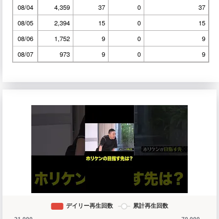
08/04
4,359
37
0
37
08/05
2,394
15
0
15
08/06
1,752
9
0
9
08/07
973
9
0
9