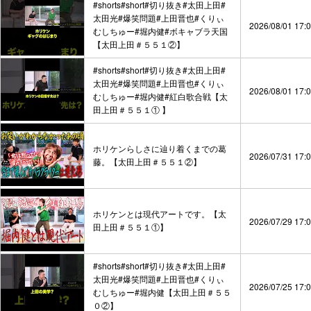
#shorts#short#切り抜き#太田上田#
太田光#爆笑問題#上田晋也#くりぃ
2026/08/01 17:
むしちゅー#堀内健#ボキャブラ天国
【太田上田＃５５１②】
#shorts#short#切り抜き#太田上田#
太田光#爆笑問題#上田晋也#くりぃ
2026/08/01 17:
むしちゅー#堀内健#紅白歌合戦【太
田上田＃５５１① 】
ホリケンらしさに辿り着くまでの葛
2026/07/31 17:
藤。【太田上田＃５５１②】
ホリケンとは現代アートです。【太
2026/07/29 17:
田上田＃５５１①】
#shorts#short#切り抜き#太田上田#
太田光#爆笑問題#上田晋也#くりぃ
2026/07/25 17:
むしちゅー#堀内健【太田上田＃５５
０②】