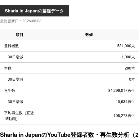
Sharla in Japanの基礎データ
最終更新日：2026/08/08
項目
数値
登録者数
581,000人
30日増減
-1,000人
本数
280本
30日増減
0本
再生数
84,296,017再生
30日増減
10,634再生
平均再生数（直近
108,278再生
15動画）
Sharla in JapanのYouTube登録者数・再生数分析（2