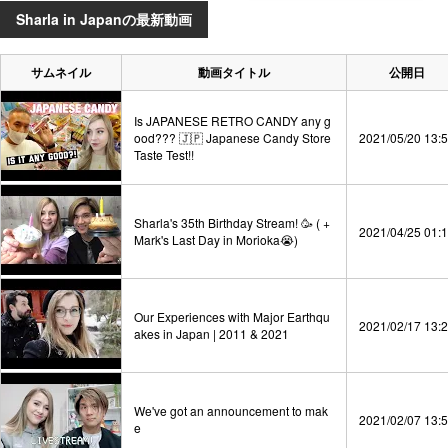
Sharla in Japanの最新動画
サムネイル
動画タイトル
公開日
Is JAPANESE RETRO CANDY any g
ood??? 🇯🇵 Japanese Candy Store
2021/05/20 13:
Taste Test!!
Sharla's 35th Birthday Stream! 🥳 ( +
2021/04/25 01:
Mark's Last Day in Morioka😭)
Our Experiences with Major Earthqu
2021/02/17 13:
akes in Japan | 2011 & 2021
We've got an announcement to mak
2021/02/07 13:
e