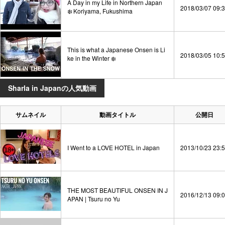
A Day in my Life in Northern Japan
2018/03/07 09:
❄️ Koriyama, Fukushima
This is what a Japanese Onsen is Li
2018/03/05 10:
ke in the Winter ❄️
Sharla in Japanの人気動画
サムネイル
動画タイトル
公開日
I Went to a LOVE HOTEL in Japan
2013/10/23 23:
THE MOST BEAUTIFUL ONSEN IN J
2016/12/13 09:
APAN | Tsuru no Yu