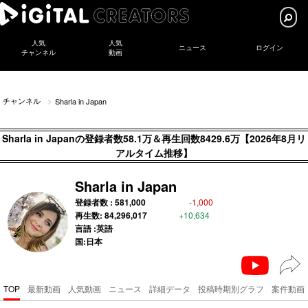
人気
人気
ニュース
ログイン
チャンネル
動画
チャンネル
Sharla in Japan
Sharla in Japanの登録者数58.1万＆再生回数8429.6万【2026年8月リ
アルタイム推移】
Sharla in Japan
登録者数 :
581,000
-1,000
再生数:
84,296,017
+10,634
言語 :英語
国:日本
TOP
最新動画
人気動画
ニュース
詳細データ
投稿時期別グラフ
案件動画