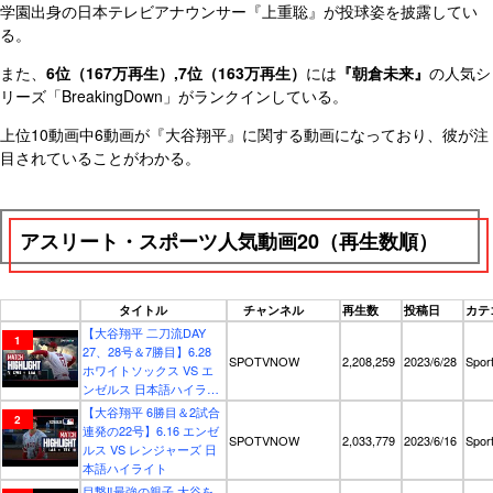
学園出身の日本テレビアナウンサー『上重聡』が投球姿を披露してい
る。
また、
6位（167万再生）,7位（163万再生）
には
『朝倉未来』
の人気シ
リーズ「BreakingDown」がランクインしている。
上位10動画中6動画が『大谷翔平』に関する動画になっており、彼が注
目されていることがわかる。
アスリート・スポーツ人気動画20（再生数順）
タイトル
チャンネル
再生数
投稿日
カテ
【大谷翔平 二刀流DAY
27、28号＆7勝目】6.28
SPOTVNOW
2,208,259
2023/6/28
Spor
ホワイトソックス VS エ
ンゼルス 日本語ハイライ
ト
【大谷翔平 6勝目＆2試合
連発の22号】6.16 エンゼ
SPOTVNOW
2,033,779
2023/6/16
Spor
ルス VS レンジャーズ 日
本語ハイライト
目撃‼️最強の親子 大谷を