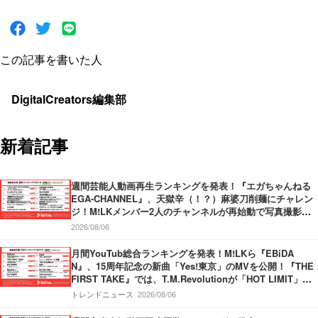
この記事を書いた人
DigitalCreators編集部
新着記事
週間芸能人動画再生ランキングを発表！『エガちゃんねる
EGA-CHANNEL』、天獄辛（！？）麻婆刀削麺にチャレン
ジ！M!LKメンバー2人のチャンネルが再始動で写真撮影！
『中田敦彦のYouTube大学 – NAKATA UNIVERSITY』、日
2026/08/06
本の円安についてわかりやすく解説！
月間YouTub総合ランキングを発表！M!LKら『EBiDA
N』、15周年記念の新曲「Yes!東京」のMVを公開！『THE
FIRST TAKE』では、T.M.Revolutionが「HOT LIMIT」を
披露！『SixTONES』新曲「マイオンリー」のMVを公開！
トレンドニュース
2026/08/06