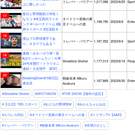
トレバー・バウアー
1,217,086
2023/6/25
Spor
上に難しかった
春日と野球観戦で仲良く
なろう #埼玉西武ライオ
オードリー若林の東
1,199,790
2023/6/9
Ente
ンズ #ベルーナドーム #阪
京ドームへの道
神タイガース #交流戦 #ド
ライブ
僕はプロ野球選手であ
トレバー・バウアー
1,187,352
2023/6/4
Spor
り…オタクでもある！
速報！㊗️オハヨウ弾！逆
転2ランホームラン！今季
Showtime Shohei
1,177,013
2023/6/19
Peop
24号本塁打！トラウタニ
連続！大谷翔平 第3打席
【6.18現地映像】エンゼ
BreakingDown8.5前日記
朝倉未来 Mikuru
ルス1-2ロイヤルズ2番DH
1,167,869
2023/6/30
Ente
者会見
Asakura
大谷翔平 5回表無死ラン
ナー2塁
#Showtime Shohei
#SPOTVNOW
#THE SHOW【海外の反応】
#【公式】TBS スポーツ
#おとなの野球部M
#みかんちゃんねる
#エウレカ列伝
#オードリー若林の東京ドームへの道
#トクサンTV【A&R】
#トレバー・バウアー
#朝倉未来 Mikuru Asakura
#水球のさとし