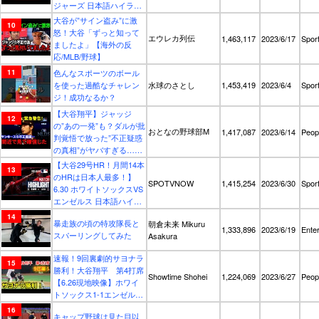
ジャーズ 日本語ハイライ
ト
大谷が”サイン盗み”に激
怒！大谷「ずっと知って
エウレカ列伝
1,463,117
2023/6/17
Spor
ましたよ」【海外の反
応/MLB/野球】
色んなスポーツのボール
を使った過酷なチャレン
水球のさとし
1,453,419
2023/6/4
Spor
ジ！成功なるか？
【大谷翔平】ジャッジ
の”あの一発”も？ダルが批
おとなの野球部M
1,417,087
2023/6/14
Peop
判覚悟で放った”不正疑惑
の真相”がヤバすぎる…
「ア・リーグ東地区の“イ
【大谷29号HR！月間14本
ンチキ”に気をつけろ !」
のHRは日本人最多！】
SPOTVNOW
1,415,254
2023/6/30
Spor
【海外の反応】
6.30 ホワイトソックスVS
エンゼルス 日本語ハイラ
イト #MLB
暴走族の頃の特攻隊長と
朝倉未来 Mikuru
1,333,896
2023/6/19
Ente
スパーリングしてみた
Asakura
速報！9回裏劇的サヨナラ
勝利！大谷翔平 第4打席
Showtime Shohei
1,224,069
2023/6/27
Peop
【6.26現地映像】ホワイ
トソックス1-1エンゼルス
3番DH大谷翔平 9回裏無
キャップ野球は見た目以
死ランナー1塁