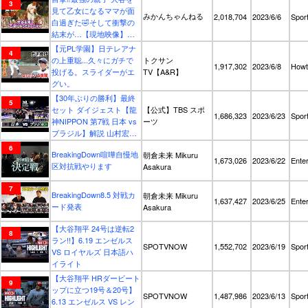
見て乙女になるママが面
みかんちゃんねる
2,018,704
2023/6/6
Spor
白過ぎた🤣そして衝撃の
結末が…【現地映像】
ShoheiOhtani Angels
【元PL学園】日テレアナ
の上重聡...久々にガチで
トクサン
1,917,302
2023/6/8
Howt
投げる。スライダーがエ
TV【A&R】
グい。
【30年ぶりの勝利】最終
セット ダイジェスト【龍
【公式】TBS スポ
1,686,323
2023/6/23
Spor
神NIPPON 第7戦 日本 vs
ーツ
ブラジル】解説 山村宏太
// バレーボールネーショ
BreakingDown喧嘩自慢地
朝倉未来 Mikuru
ンズリーグ2023
1,673,026
2023/6/22
Ente
区対抗戦やります
Asakura
BreakingDown8.5 対戦カ
朝倉未来 Mikuru
1,637,427
2023/6/25
Ente
ード発表
Asakura
【大谷翔平 24号は逆転2
ラン!!】6.19 エンゼルス
SPOTVNOW
1,552,702
2023/6/19
Spor
VS ロイヤルズ 日本語ハ
イライト
【大谷翔平 HRダービート
ップに立つ19号＆20号】
SPOTVNOW
1,487,986
2023/6/13
Spor
6.13 エンゼルス VS レン