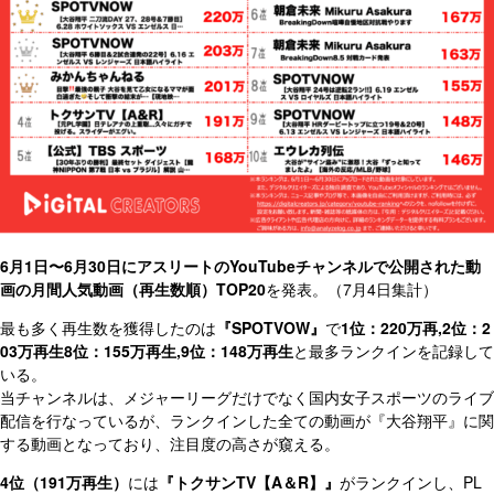
6月1
日〜6月30日にアスリートの
YouTube
チャンネルで公開された動
画の月間人気動画（再生数順）TOP20
を発表。（7月4日集計）
最も多く再生数を獲得したのは
『SPOTVOW』
で
1位：220万再,2位：2
03万再生8位：155万再生,9位：148万再生
と最多ランクインを記録して
いる。
当チャンネルは、メジャーリーグだけでなく国内女子スポーツのライブ
配信を行なっているが、ランクインした全ての動画が『大谷翔平』に関
する動画となっており、注目度の高さが窺える。
4位（191万再生）
には
『トクサンTV【A＆R】』
がランクインし、PL