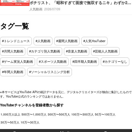
ボチリスト、「昭和すぎて面接で無双するニキ」わずか2ヶ
月で420万回再生‼うじとうえだ、100種類お酒図鑑ハワイ
人気動画
2026/07/09
編‼
タグ一覧
#トレンドニュース
#人気動画
#週間人気動画
#人気YouTuber
#月間人気動画
#カテゴリ別人気動画
#音楽人気動画
#芸能人人気動画
#ゲーム実況人気動画
#スポーツ人気動画
#四半期人気動画
#カテゴリーなし
#年間人気動画
#ソーシャルリスニング分析
※本サービスはYouTube APIの統計データを元に、デジタルクリエイターズが独自に集計したもので
す。YouTube公式のランキングではありません。
YouTubeチャンネルを登録者数から探す
1,000万人以上
500万〜1,000万人
300万〜500万人
100万〜300万人
50万〜100万人
30万〜50万人
10万〜30万人