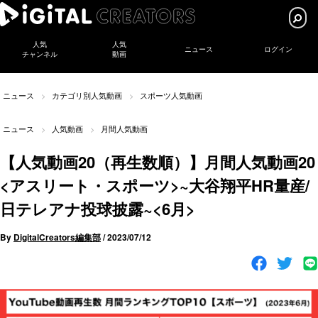
人気
人気
ニュース
ログイン
チャンネル
動画
ニュース
カテゴリ別人気動画
スポーツ人気動画
ニュース
人気動画
月間人気動画
【人気動画20（再生数順）】月間人気動画20
<アスリート・スポーツ>~大谷翔平HR量産/
日テレアナ投球披露~<6月>
By
DigitalCreators編集部
/
2023/07/12