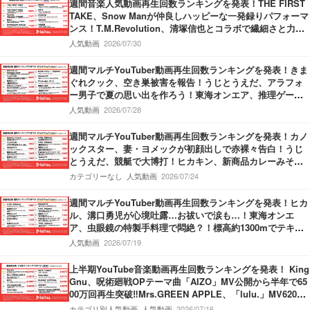
週間音楽人気動画再生回数ランキングを発表！THE FIRST
TAKE、Snow Manが仲良しハッピーな一発録りパフォーマ
ンス！T.M.Revolution、清塚信也とコラボで繊細さと力強
さ持ったパフォーマンスを披露！Vaundy、甲子園応援ソン
人気動画
2026/07/30
グMVで”熱”が炸裂！
週間マルチYouTuber動画再生回数ランキングを発表！きま
ぐれクック、空き巣被害を報告！うじとうえだ、アラフォ
ー男子で夏の思い出を作ろう！東海オンエア、推理ゲーム
でミラクル勃発！
人気動画
2026/07/28
週間マルチYouTuber動画再生回数ランキングを発表！カノ
ックスター、妻・ヨメックが初顔出しで赤裸々告白！うじ
とうえだ、競艇で大博打！ヒカキン、新商品カレーみそき
んの発売開始を報告！
カテゴリーなし
人気動画
2026/07/24
週間マルチYouTuber動画再生回数ランキングを発表！ヒカ
ル、溝口勇児が心境吐露…お祓いで涙も…！東海オンエ
ア、虫眼鏡の特製手料理で悶絶？！標高約1300mでテキー
ラがぶ飲み…果たしてどちらが酔うのか？！
人気動画
2026/07/19
上半期YouTube音楽動画再生回数ランキングを発表！ King
Gnu、呪術廻戦OPテーマ曲「AIZO」MV公開から半年で65
00万回再生突破‼Mrs.GREEN APPLE、「lulu.」MV6200
万回再生突破‼M!LK、「爆裂愛してる」第3位獲得‼
カテゴリ別人気動画
人気動画
2026/07/16