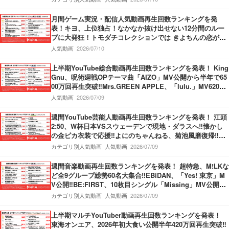
月間ゲーム実況・配信人気動画再生回数ランキングを発
表！キヨ、上位独占！なかなか抜け出せない12分間のルー
プに大発狂！トモダチコレクションでは きよちんの恋が動
き出す！盲目少女をぬいぐるみを使って救うホラーゲーム
人気動画
2026/07/10
も！
上半期YouTube総合動画再生回数ランキングを発表！ King
Gnu、呪術廻戦OPテーマ曲「AIZO」MV公開から半年で65
00万回再生突破‼Mrs.GREEN APPLE、「lulu.」MV6200
万回再生突破‼M!LK、「爆裂愛してる」第3位獲得‼
人気動画
2026/07/09
週間YouTube芸能人動画再生回数ランキングを発表！ 江頭
2:50、W杯日本VSスウェーデンで現地・ダラスへ‼懐かし
の金ピカ衣装で応援‼よにのちゃんねる、菊池風磨復帰‼神
楽坂のてんぷらの名店へ！捨て猫オーディション最終回公
カテゴリ別人気動画
人気動画
2026/07/09
開‼
週間音楽動画再生回数ランキングを発表！ 超特急、M!LKな
ど全9グループ総勢60名大集合‼EBiDAN、「Yes! 東京」M
V公開‼BE:FIRST、10枚目シングル「Missing」MV公開‼M
ove ver.＆Story ver.の2本立てMV‼THE FIRST TAKE、Kvi
カテゴリ別人気動画
人気動画
2026/07/09
Baba＆KREVA登場‼
上半期マルチYouTuber動画再生回数ランキングを発表！
東海オンエア、2026年初大食い公開半年420万回再生突破‼