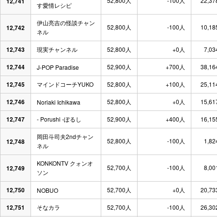
52,800人
-100人
22,37
12,741
す愛情レシピ
伊山亮吉の怪談チャン
52,800人
-100人
10,18
12,742
ネル
12,743
現実チャンネル
52,800人
+0人
7,03
12,744
52,900人
+700人
38,16
J-POP Paradise
12,745
マインドコーチYUKO
52,800人
+100人
25,11
12,746
52,800人
+0人
15,61
Noriaki Ichikawa
12,747
- Porushi -ぽるし
52,900人
+400人
16,15
岡田斗司夫2ndチャン
52,800人
-100人
1,82
12,748
ネル
KONKONTV クォンオ
52,700人
-100人
8,00
12,749
ソン
12,750
52,700人
+0人
20,73
NOBUO
12,751
そなカラ
52,700人
-100人
26,30