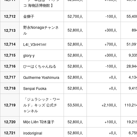
コ 海物語博物館 】
12,712
金獅子
52,700人
-100人
55,40
野永Nonagaチャンネ
52,800人
+300人
89
12,713
ル
12,714
52,800人
+700人
51,09
L4l_V3nH1m!
12,715
52,800人
+300人
9,33
glory-y
12,716
ひーはくちゃんねる
52,800人
-100人
28,94
12,717
52,800人
+0人
4,13
Guilherme Yoshimura
12,718
52,800人
+0人
9,41
Senpai Fuoka
「ジュラシック・ワー
12,719
ルド」キッズ 公式チ
53,500人
+2,100人
110,21
ャンネル
12,720
Mộc Liên Tử木蓮子
52,800人
+100人
19,21
12,721
52,800人
+0人
6,75
irodoriginal