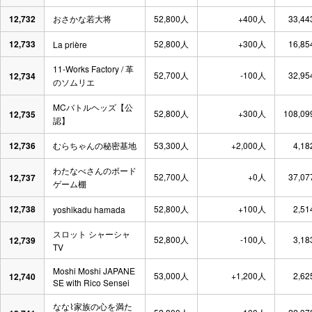
12,732
おさかな若大将
52,800人
+400人
33,44
12,733
52,800人
+300人
16,85
La prière
11-Works Factory / 革
52,700人
-100人
32,95
12,734
のソムリエ
MCバトルヘッズ【公
52,800人
+300人
108,09
12,735
認】
12,736
むらちゃんの秘密基地
53,300人
+2,000人
4,18
わたなべさんのボード
52,700人
+0人
37,07
12,737
ゲーム棚
12,738
52,800人
+100人
2,51
yoshikadu hamada
スロット シャーシャ
52,800人
-100人
3,18
12,739
TV
Moshi Moshi JAPANE
53,000人
+1,200人
2,62
12,740
SE with Rico Sensei
なな⌇家族の心を満た