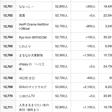
12,761
ななっし～
52,800人
+300人
18,49
12,762
黒透
52,700人
+0人
22,59
HeiPi Drama-NetShor
52,700人
+800人
3,24
12,763
t Official
12,764
52,700人
+100人
35,33
Ryo from WITHDOM
12,765
にわとり
52,700人
-100人
6,09
12,766
まるなか大衆鮮魚
52,900人
+1,500人
10,72
chippy の 「ヘリ三
52,700人
+0人
24,70
12,767
昧」
12,768
대단한 순간
52,700人
-400人
6
12,769
SOUのマイクラログ
53,000人
+2,100人
8,22
12,770
じゆけんTV
52,700人
+0人
35,95
人生まるまりたい女の
52,800人
+1,100人
18,79
12,771
休日 / 保科まり