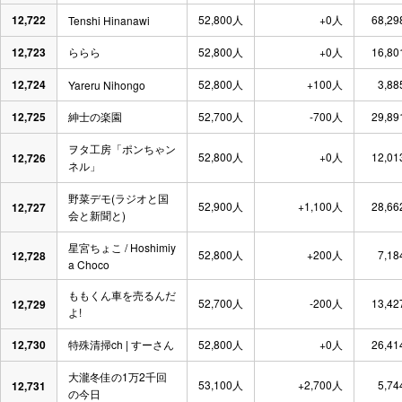
12,722
52,800人
+0人
68,29
Tenshi Hinanawi
12,723
ららら
52,800人
+0人
16,80
12,724
52,800人
+100人
3,88
Yareru Nihongo
12,725
紳士の楽園
52,700人
-700人
29,89
ヲタ工房「ポンちゃン
52,800人
+0人
12,01
12,726
ネル」
野菜デモ(ラジオと国
52,900人
+1,100人
28,66
12,727
会と新聞と)
星宮ちょこ / Hoshimiy
52,800人
+200人
7,18
12,728
a Choco
ももくん車を売るんだ
52,700人
-200人
13,42
12,729
よ!
12,730
特殊清掃ch | すーさん
52,800人
+0人
26,41
大瀧冬佳の1万2千回
53,100人
+2,700人
5,74
12,731
の今日