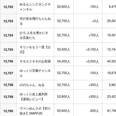
めるもシンクタンクチ
52,600人
-100人
6,47
12,752
ャンネル
空の安全飛行ちゃんね
52,700人
+0人
25,56
12,753
る
ひろ 人生を豊かにす
52,700人
+700人
19,30
12,754
る言葉たち
キリンをもう一度【公
53,500人
+3,100人
12,16
12,755
式】
12,756
サモエドネキのお部屋
54,300人
+3,500人
40,50
ゆっくり労働チャンネ
52,700人
-100人
16,67
12,757
ル
12,758
ののちゃん。ねる
52,700人
+300人
5,96
ゆっくり炎上裁判所
52,800人
+300人
23,42
12,759
【漫画レビュー】
ヴァンゆんラボ【切り
52,600人
-200人
81,79
12,760
抜き】VAMYUN