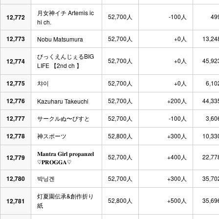
月女神イチ Artemis ic
52,700人
-100人
49
12,772
hi ch.
12,773
52,700人
+0人
13,24
Nobu Matsumura
びっくえんじぇるBIG
52,700人
+0人
45,92
12,774
LIFE 【2nd ch 】
12,775
챠이
52,700人
+0人
6,10
12,776
52,700人
+200人
44,33
Kazuharu Takeuchi
12,777
サークルぬ〜びすと
52,700人
-100人
3,60
12,778
神スポーツ
52,800人
+300人
10,33
𝐌𝐚𝐧𝐭𝐫𝐚 𝐆𝐢𝐫𝐥 𝐩𝐫𝐨𝐩𝐚𝐧𝐳𝐞𝐥
52,700人
+400人
22,77
12,779
♡︎𝐏𝐑𝐎𝐆𝐆𝐀♡︎
12,780
박닝겐
52,700人
+300人
35,70
灯夏園伝承&創作折り
52,800人
+500人
35,69
12,781
紙