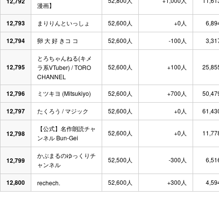
52,800人
+1,000人
11,61
12,792
漫画】
12,793
まりりんといっしょ
52,600人
+0人
6,89
12,794
卵 大 好 きコ コ
52,600人
-100人
3,31
とろちゃんねる(キメ
12,795
52,600人
+100人
25,85
ラ系VTuber) / TORO
CHANNEL
12,796
ミツキヨ (Mitsukiyo)
52,600人
+700人
50,47
12,797
たくろう / マジック
52,600人
+0人
61,43
【公式】名作朗読チャ
52,600人
+0人
11,77
12,798
ンネル Bun-Gei
かぶまるのゆっくりチ
52,500人
-300人
6,51
12,799
ャンネル
12,800
52,600人
+300人
4,59
rechech.