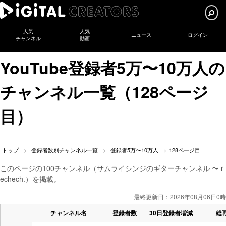
人気
人気
ニュース
ログイン
チャンネル
動画
YouTube登録者5万〜10万人の
チャンネル一覧（128ページ
目）
トップ
登録者数別チャンネル一覧
登録者5万〜10万人
128ページ目
このページの100チャンネル（サムライシンジのギターチャンネル 〜 r
echech.）を掲載。
最終更新日：2026年08月06日0時
チャンネル名
登録者数
30日登録者増減
総