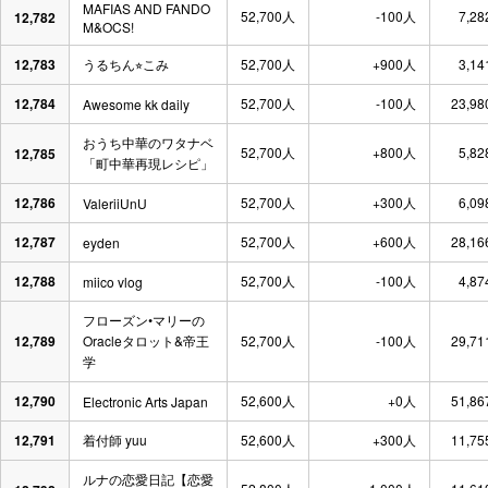
MAFIAS AND FANDO
52,700人
-100人
7,28
12,782
M&OCS!
12,783
うるちん⭐︎こみ
52,700人
+900人
3,14
12,784
52,700人
-100人
23,98
Awesome kk daily
おうち中華のワタナベ
52,700人
+800人
5,82
12,785
「町中華再現レシピ」
12,786
52,700人
+300人
6,09
ValeriiUnU
12,787
52,700人
+600人
28,16
eyden
12,788
52,700人
-100人
4,87
miico vlog
フローズン•マリーの
12,789
Oracleタロット&帝王
52,700人
-100人
29,71
学
12,790
52,600人
+0人
51,86
Electronic Arts Japan
12,791
着付師 yuu
52,600人
+300人
11,75
ルナの恋愛日記【恋愛