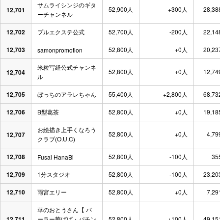
サムライシンジのギタ
52,900人
+300人
28,38
12,701
ーチャンネル
12,702
プルエクステ公式
52,700人
-200人
22,14
12,703
52,800人
+0人
20,23
samonpromotion
米粒写経公式チャンネ
52,800人
+0人
12,74
12,704
ル
12,705
ぼっちのアラレちゃん
55,400人
+2,800人
68,73
12,706
B型葛茶
52,800人
+0人
19,18
お絵描き上手くなろう
52,800人
+0人
4,79
12,707
クラブ(O.U.C)
12,708
52,800人
-100人
35
Fusai HanaBi
12,709
1分スタジオ
52,800人
-100人
23,20
12,710
雨宮エリー
52,800人
+0人
7,29
華のおとうさん【 パ
12,711
ーラー華ぱぱ・パチン
52,800人
+100人
49,15