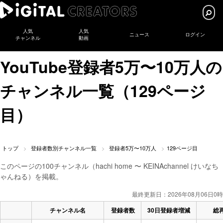
人気
人気
ニュース
ログイン
チャンネル
動画
YouTube登録者5万〜10万人の
チャンネル一覧（129ページ
目）
トップ
登録者数別チャンネル一覧
登録者5万〜10万人
129ページ目
このページの100チャンネル（hachi home 〜 KEINAchannel けいなち
ゃんねる）を掲載。
最終更新日：2026年08月06日0時
チャンネル名
登録者数
30日登録者増減
総