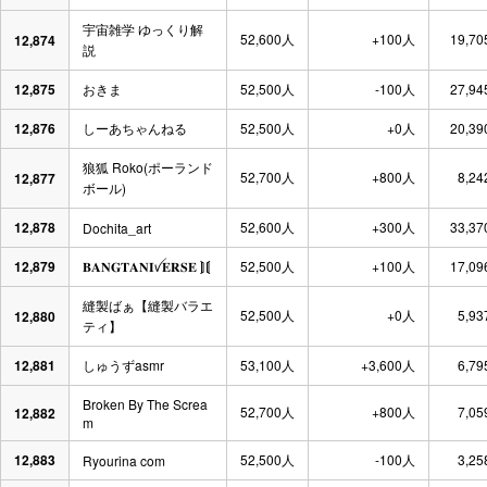
宇宙雑学 ゆっくり解
52,600人
+100人
19,70
12,874
説
12,875
おきま
52,500人
-100人
27,94
12,876
しーあちゃんねる
52,500人
+0人
20,39
狼狐 Roko(ポーランド
52,700人
+800人
8,24
12,877
ボール)
12,878
52,600人
+300人
33,37
Dochita_art
12,879
𝐁𝐀𝐍𝐆𝐓𝐀𝐍𝐈ꪜ𝐄𝐑𝐒𝐄 ⟭⟬
52,500人
+100人
17,09
縫製ばぁ【縫製バラエ
52,500人
+0人
5,93
12,880
ティ】
12,881
しゅうずasmr
53,100人
+3,600人
6,79
Broken By The Screa
52,700人
+800人
7,05
12,882
m
12,883
52,500人
-100人
3,25
Ryourina com