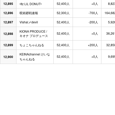
12,895
52,400人
+0人
8,82
•Itz LiL DONUT•
12,896
呪術廻戦速報
52,300人
-700人
164,68
12,897
Vishalメdevil
52,400人
-200人
5,92
KIONA PRODUCE /
52,400人
+0人
36,26
12,898
キオナ プロデュース
12,899
ちょこちゃんねる
52,400人
+200人
32,85
KEINAchannel けいな
52,400人
+0人
9,69
12,900
ちゃんねる