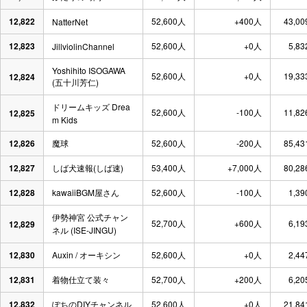
12,822
52,600人
+400人
43,00
NatterNet
12,823
52,600人
+0人
5,83
JillviolinChannel
Yoshihito ISOGAWA
52,600人
+0人
19,33
12,824
(五十川芳仁)
ドリームキッズ Drea
52,600人
-100人
11,82
12,825
m Kids
12,826
魔球
52,600人
-200人
85,43
12,827
しば犬速報(しば速)
53,400人
+7,000人
80,28
12,828
kawaiiBGM屋さん
52,600人
-100人
1,39
伊勢神宮 公式チャン
52,700人
+600人
6,19
12,829
ネル (ISE-JINGU)
12,830
Auxin / オーキシン
52,600人
+0人
2,44
12,831
着物仕立て装々
52,700人
+200人
6,20
12,832
ぽちのDIYチャンネル
52,600人
+0人
21,84