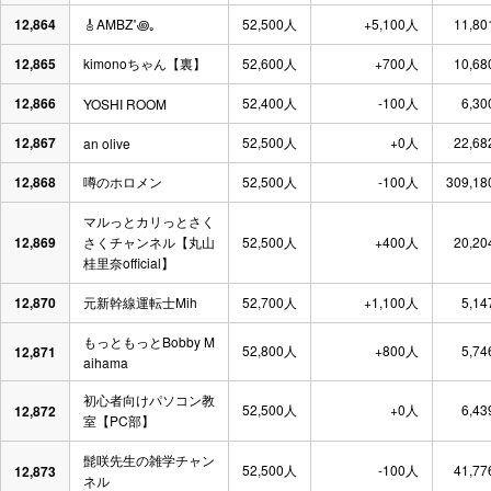
12,864
🎸AMBZ˚꩜｡
52,500人
+5,100人
11,80
12,865
kimonoちゃん【裏】
52,600人
+700人
10,68
12,866
52,400人
-100人
6,30
YOSHI ROOM
12,867
52,500人
+0人
22,68
an olive
12,868
噂のホロメン
52,500人
-100人
309,18
マルっとカリっとさく
12,869
さくチャンネル【丸山
52,500人
+400人
20,20
桂里奈official】
12,870
元新幹線運転士Mih
52,700人
+1,100人
5,14
もっともっとBobby M
52,800人
+800人
5,74
12,871
aihama
初心者向けパソコン教
52,500人
+0人
6,43
12,872
室【PC部】
髭咲先生の雑学チャン
52,500人
-100人
41,77
12,873
ネル