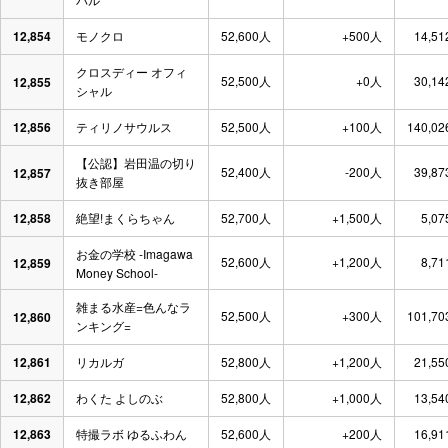
12,854
モノクロ
52,600人
+500人
14,51
クロスディー オフィ
52,500人
+0人
30,14
12,855
シャル
12,856
ティリノサウルス
52,500人
+100人
140,02
【公認】岩田温の切り
52,400人
-200人
39,87
12,857
抜き部屋
12,858
絶望!まくらちゃん
52,700人
+1,500人
5,07
お金の学校 -Imagawa
52,600人
+1,200人
8,71
12,859
Money School-
雑まる水産=色んなラ
52,500人
+300人
101,70
12,860
ンキング=
12,861
リカルガ
52,800人
+1,200人
21,55
12,862
わくた よしのぶ
52,800人
+1,000人
13,54
12,863
特撮ラボ ゆるふわん
52,600人
+200人
16,91