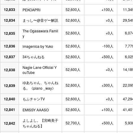
12,833
52,600人
+100人
11,34
PEKOAPRI
12,834
まっし〜@音ゲー解説
52,600人
+0人
29,54
The Ogasawara Famil
52,600人
+0人
6,07
12,835
y
12,836
52,600人
-100人
7,77
imagenica by Yuko
12,837
34ちゃんねる
52,600人
+500人
6,02
Nagie Lane Official Y
52,600人
+0人
14,18
12,838
ouTube
ゆあちゃん、ちゃんね
52,600人
+300人
22,09
12,839
る。《piano _way》
12,840
もふチャンTV
52,600人
+0人
47,29
12,841
52,600人
+100人
41,40
EMISSY AAASO
よしよし。【宮崎美子
52,700人
+500人
5,93
12,842
ちゃんねる】