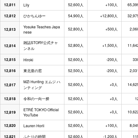
12,811
52,600人
+100人
65,39
Lily
12,812
ひかちんゆー
54,900人
+12,800人
32,97
Yosuke Teaches Japa
52,800人
+500人
2,06
12,813
nese
雑誌STORY公式チャ
52,800人
+1,500人
11,64
12,814
ンネル
12,815
52,600人
-200人
33
Hiroki
12,816
東北亜の窓
52,500人
-200人
2,03
MZi Hunting エムジ ハ
52,600人
+0人
14,62
12,817
ンティング
12,818
令和の一向一揆
52,600人
+0人
1
ETRÉ TOKYO Official
52,600人
+0人
10,62
12,819
YouTube
12,820
52,600人
+100人
8,04
Lauren Horii
12,821
ふたりの時間
52,600人
-1,200人
11