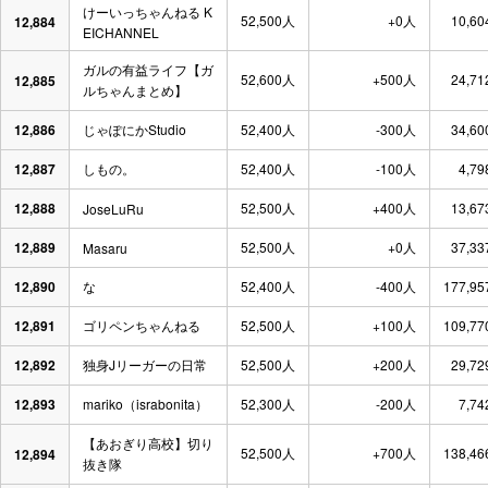
けーいっちゃんねる K
52,500人
+0人
10,60
12,884
EICHANNEL
ガルの有益ライフ【ガ
52,600人
+500人
24,71
12,885
ルちゃんまとめ】
12,886
じゃぽにかStudio
52,400人
-300人
34,60
12,887
しもの。
52,400人
-100人
4,79
12,888
52,500人
+400人
13,67
JoseLuRu
12,889
52,500人
+0人
37,33
Masaru
12,890
な
52,400人
-400人
177,95
12,891
ゴリペンちゃんねる
52,500人
+100人
109,77
12,892
独身Jリーガーの日常
52,500人
+200人
29,72
12,893
mariko（israbonita）
52,300人
-200人
7,74
【あおぎり高校】切り
52,500人
+700人
138,46
12,894
抜き隊