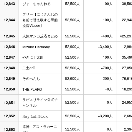
12,843
ぴょこちゃんねる
52,500人
-100人
39,59
プリー【にじさんじの
12,844
名前で替え歌する黒船
52,500人
-100人
22,94
提督Vtuber】
12,845
人気マンガ反応まとめ
52,500人
+400人
425,23
12,846
52,900人
+3,400人
2,99
Mizuno Harmony
12,847
やきにく太郎
52,500人
+100人
35,49
12,848
二土erTu
52,500人
+700人
27,05
12,849
そのべんち
52,600人
+200人
76,61
12,850
52,500人
+0人
18,29
THE PLAKO
ラピスリライツ公式チ
52,500人
+0人
24,95
12,851
ャンネル
12,852
52,500人
+3,200人
2,68
𝙷𝚎𝚢 𝙻𝚞𝚑 𝙱𝚕𝚘𝚡
原神 - アストラカーニ
52,500人
+0人
2,39
12,853
バル