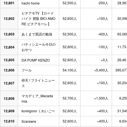
12,801
52,500人
-200人
28,36
hachi home
ビチアモTV 【ロード
12,802
バイク 買取 BICI AMO
52,600人
+100人
30,09
RE ビチアモーレ】
12,803
あくまで英語の勉強
52,500人
-400人
65,06
パティシエール今日の
52,600人
-100人
11,73
12,804
おやつ
12,805
52,600人
+0人
26,46
DA PUMP KENZO
12,806
フール
54,100人
+5,400人
395,07
仰天 ! フライトニュー
52,600人
+100人
30,20
12,807
ス
マカデミア_Macada
52,700人
+1,500人
6,25
12,808
mia
12,809
kureigooo くれいごー
52,600人
+400人
31,54
12,810
52,600人
+400人
6,63
Scarawre