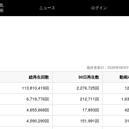
気
ニュース
ログイン
画
）
最終更新日：2026年08月0
総再生回数
30日再生数
動画
113,810,419回
2,276,725回
1
6,719,776回
212,711回
1,6
4,655,668回
17,893回
4
4,590,290回
151,991回
3