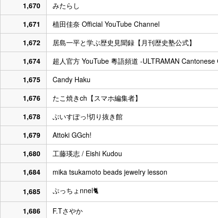
1,670
みたらし
1,671
植田佳奈 Official YouTube Channel
1,672
居島一平と学ぶ歴史見聞録【月刊歴史塾公式】
1,674
超人官方 YouTube 粵語頻道 -ULTRAMAN Cantonese Off
1,675
Candy Haku
1,676
たこ焼きch【スマホ編集者】
1,678
ぶいすぽっ!切り抜き館
1,679
Attoki GGch!
1,680
工藤瑛志 / Eishi Kudou
1,684
mika tsukamoto beads jewelry lesson
ぷっちょnnel🐈
1,685
1,686
F.Tさやか