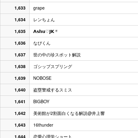
1,633
grape
1,634
レンちょん
1,635
𝗔𝘀𝗵𝘂♡𝗝𝗞 ᶠᶠ‎
1,636
なぴくん
1,637
世の中の珍スポット解説
1,638
ゴシップスプリング
1,639
NOBOSE
1,640
盗塁警戒するスミス
1,641
BIGBOY
1,642
美術館が2割面白くなる解説@井上響
1,643
16thunder
1,644
恋愛心理学ショート