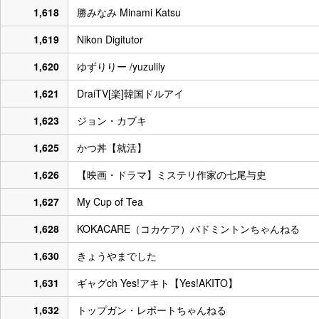
1,618
勝みなみ Minami Katsu
1,619
Nikon Digitutor
1,620
ゆずりりー /yuzulily
1,621
DraiTV[楽]韓国ドルアイ
1,623
ジョン・カブキ
1,625
かつ丼【就活】
1,626
【映画・ドラマ】ミステリ作家の七尾与史
1,627
My Cup of Tea
1,628
KOKACARE（コカケア）バドミントンちゃんねる
1,630
きょうやまでした
1,631
ギャグch Yes!アキト【Yes!AKITO】
1,632
トップガン・レポートちゃんねる