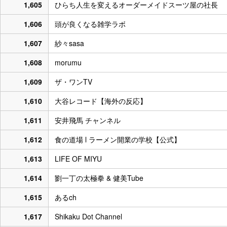
1,605
ひらち人生を変えるオーダーメイドスーツ屋の社長
1,606
頭が良くなる雑学ラボ
1,607
紗々sasa
1,608
morumu
1,609
ザ・ワンTV
1,610
大谷レコード【海外の反応】
1,611
安井飛馬 チャンネル
1,612
食の道場 l ラーメン開業の学校【公式】
1,613
LIFE OF MIYU
1,614
劉一丁の太極拳 & 健美Tube
1,615
あるch
1,617
Shikaku Dot Channel