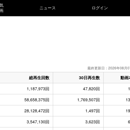
気
ニュース
ログイン
画
）
最終更新日：2026年08月0
総再生回数
30日再生数
動画
1,187,973回
47,820回
58,658,375回
1,769,507回
1
28,128,472回
1,497回
1
3,547,130回
3,623回