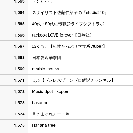
1,563
ドンたかし
1,564
スタイリスト佐藤佳菜子の『studio310』
1,565
40代・50代の転職@ライフシフトラボ
1,566
taekook LOVE forever【日英韓】
1,567
ぬくも。【母性たっぷりママ系Vtuber】
1,568
日本愛嫁華撃団
1,569
marble mouse
1,571
えふ【ゼンレスゾーンゼロ解説チャンネル】
1,572
Music Spot - koppe
1,573
bakudan.
1,574
🍍きまぐれアート🍍
1,575
Hanana tree