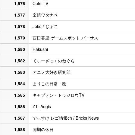
1,576
Cute TV
1,577
楽鎮ワタナベ
1,578
Joko / じょこ
1,579
西日暮里 ゲームスポット バーサス
1,580
Hakushi
1,582
てぃーざっくのねぐら
1,583
アニメ大好き研究部
1,584
まりこの日常・改
1,585
キャプテン・トラジロウTV
1,586
ZT_Aegis
1,587
でぃすけ レゴ情報ch / Bricks News
1,588
同期の休日