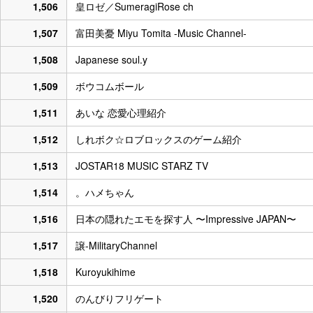
1,506
皇ロゼ／SumeragiRose ch
1,507
富田美憂 Miyu Tomita -Music Channel-
1,508
Japanese soul.y
1,509
ボウコムボール
1,511
あいな 恋愛心理紹介
1,512
しれボク☆ロブロックスのゲーム紹介
1,513
JOSTAR18 MUSIC STARZ TV
1,514
。ハメちゃん
1,516
日本の隠れたエモを探す人 〜Impressive JAPAN〜
1,517
譲-MilitaryChannel
1,518
Kuroyukihime
1,520
のんびりフリゲート