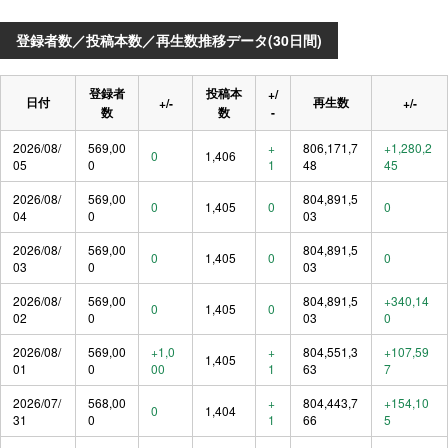
登録者数／投稿本数／再生数推移データ(30日間)
登録者
投稿本
+/
日付
再生数
+/-
+/-
数
数
-
2026/08/
569,00
+
806,171,7
+1,280,2
0
1,406
05
0
1
48
45
2026/08/
569,00
804,891,5
0
1,405
0
0
04
0
03
2026/08/
569,00
804,891,5
0
1,405
0
0
03
0
03
2026/08/
569,00
804,891,5
+340,14
0
1,405
0
02
0
03
0
2026/08/
569,00
+1,0
+
804,551,3
+107,59
1,405
01
0
00
1
63
7
2026/07/
568,00
+
804,443,7
+154,10
0
1,404
31
0
1
66
5