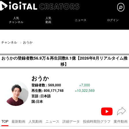
人気
人気
ニュース
ログイン
チャンネル
動画
チャンネル
おうか
おうかの登録者数56.9万＆再生回数8.1億【2026年8月リアルタイム推
移】
おうか
登録者数 :
569,000
+7,000
再生数:
806,171,748
+10,322,569
言語 :日本語
国:日本
TOP
最新動画
人気動画
ニュース
詳細データ
投稿時期別グラフ
案件動画