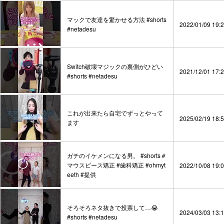
マックで友達を驚かせる方法 #shorts
2022/01/09 19:
#netadesu
Switch破壊マジックの裏側がひどい
2021/12/01 17:
#shorts #netadesu
これが出来たら自宅でずっとやって
2025/02/19 18:
ます
ガチのイケメンになる男。 #shorts＃
マウスピース矯正 #歯科矯正 #ohmyt
2022/10/08 19:
eeth #提供
そろそろネタ抜きで投票して…😭
2024/03/03 13:
#shorts #netadesu