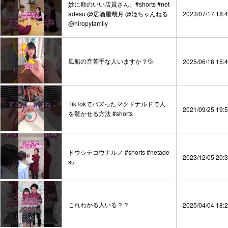
妙に勘のいい店員さん。#shorts #net
adesu @居酒屋哉月 @姫ちゃんねる
2023/07/17 18:
@hiropyfamily
風船の音苦手な人いますか？💦
2025/06/18 15:
TikTokでバズったマクドナルドで人
2021/09/25 19:
を驚かせる方法 #shorts
ドウシテコウナルノ #shorts #netade
2023/12/05 20:
su
これわかる人いる？？
2025/04/04 18: