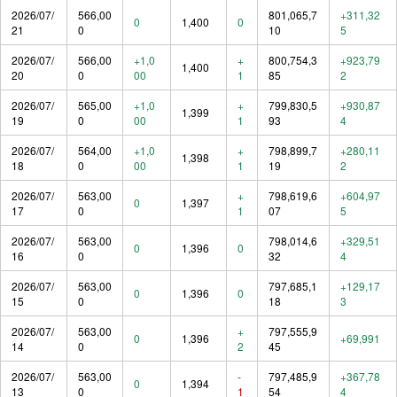
2026/07/
566,00
801,065,7
+311,32
0
1,400
0
21
0
10
5
2026/07/
566,00
+1,0
+
800,754,3
+923,79
1,400
20
0
00
1
85
2
2026/07/
565,00
+1,0
+
799,830,5
+930,87
1,399
19
0
00
1
93
4
2026/07/
564,00
+1,0
+
798,899,7
+280,11
1,398
18
0
00
1
19
2
2026/07/
563,00
+
798,619,6
+604,97
0
1,397
17
0
1
07
5
2026/07/
563,00
798,014,6
+329,51
0
1,396
0
16
0
32
4
2026/07/
563,00
797,685,1
+129,17
0
1,396
0
15
0
18
3
2026/07/
563,00
+
797,555,9
0
1,396
+69,991
14
0
2
45
2026/07/
563,00
-
797,485,9
+367,78
0
1,394
13
0
1
54
4