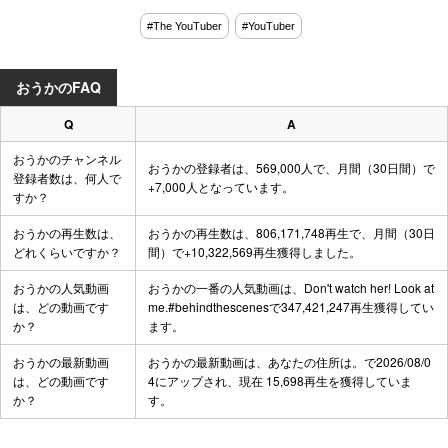
#The YouTuber
#YouTuber
おうかのFAQ
Q
A
おうかのチャンネル
おうかの登録者は、569,000人で、月間（30日間）で
登録者数は、何人で
+7,000人となっています。
すか？
おうかの再生数は、
おうかの再生数は、806,171,748再生で、月間（30日
どれくらいですか？
間）で+10,322,569再生獲得しました。
おうかの人気動画
おうかの一番の人気動画は、
Don't watch her! Look at
は、どの動画です
me.#behindthescenes
で347,421,247再生獲得してい
か？
ます。
おうかの最新動画
おうかの最新動画は、
あなたの住所は。
で2026/08/0
は、どの動画です
4にアップされ、現在 15,698再生を獲得していま
か？
す。