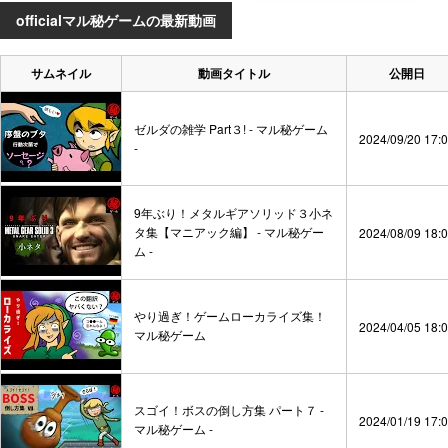
officialマル秘ゲームの最新動画
サムネイル
動画タイトル
公開日
ゼルダの雑学 Part３! - マル秘ゲーム
2024/09/20 17:
-
9年ぶり！メタルギアソリッド３小ネ
タ集【マニアック編】 - マル秘ゲー
2024/08/09 18:
ム -
やり過ぎ！ゲームローカライズ集！
2024/04/05 18:
マル秘ゲーム
スゴイ！ボスの倒し方集 パート７ -
2024/01/19 17:
マル秘ゲーム -