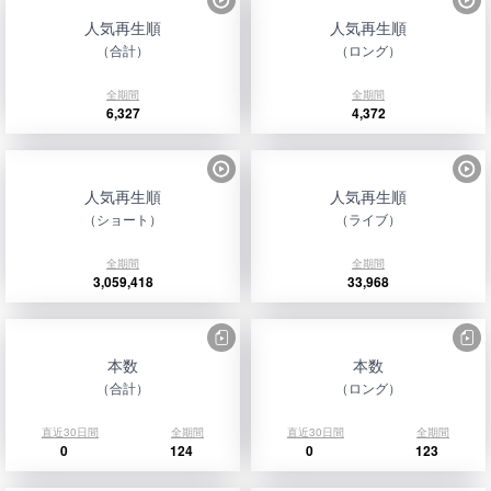
人気再生順
人気再生順
（合計）
（ロング）
全期間
全期間
6,327
4,372
人気再生順
人気再生順
（ショート）
（ライブ）
全期間
全期間
3,059,418
33,968
本数
本数
（合計）
（ロング）
直近30日間
全期間
直近30日間
全期間
0
124
0
123