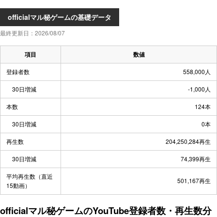
officialマル秘ゲームの基礎データ
最終更新日：2026/08/07
項目
数値
登録者数
558,000人
30日増減
-1,000人
本数
124本
30日増減
0本
再生数
204,250,284再生
30日増減
74,399再生
平均再生数（直近
501,167再生
15動画）
officialマル秘ゲームのYouTube登録者数・再生数分