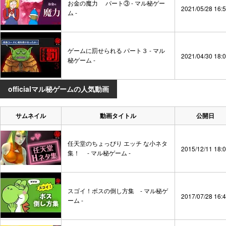
お金の魔力 パート③ - マル秘ゲー
2021/05/28 16:
ム -
ゲームに罰せられる パート３ - マル
2021/04/30 18:
秘ゲーム -
officialマル秘ゲームの人気動画
サムネイル
動画タイトル
公開日
任天堂のちょっぴり エッチ な小ネタ
2015/12/11 18:
集！ - マル秘ゲーム -
スゴイ！ボスの倒し方集 - マル秘ゲ
2017/07/28 16:
ーム -