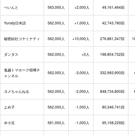
ぺいんと
563,000人
+2,000人
49,161,464回
Yunaty日本語
562,000人
+1,000人
42,743,780回
秘密結社コヤミナティ
562,000人
+10,000人
276,881,347回
1
ダンダス
562,000人
+0人
198,804,732回
鬼越トマホーク喧嘩チ
562,000人
-3,000人
332,993,900回
ャンネル
ヨメちゃんねる
562,000人
-2,000人
848,734,800回
よめ子
562,000人
-1,000人
80,346,741回
＠小豆
561,000人
-1,000人
95,158,229回