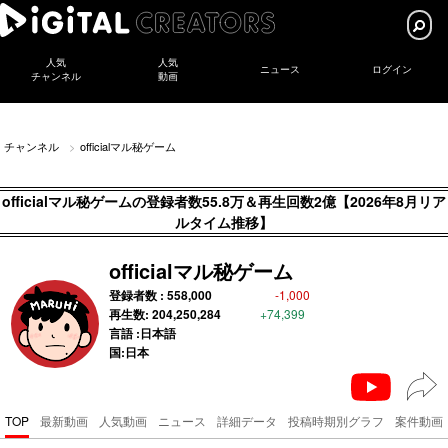
人気
人気
ニュース
ログイン
チャンネル
動画
チャンネル
officialマル秘ゲーム
officialマル秘ゲームの登録者数55.8万＆再生回数2億【2026年8月リア
ルタイム推移】
officialマル秘ゲーム
登録者数 :
558,000
-1,000
再生数:
204,250,284
+74,399
言語 :日本語
国:日本
TOP
最新動画
人気動画
ニュース
詳細データ
投稿時期別グラフ
案件動画