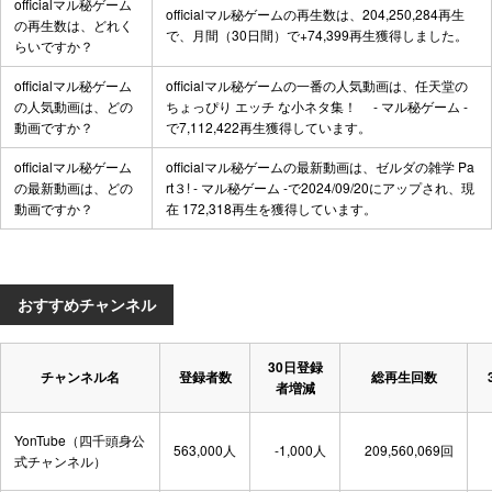
officialマル秘ゲーム
officialマル秘ゲームの再生数は、204,250,284再生
の再生数は、どれく
で、月間（30日間）で+74,399再生獲得しました。
らいですか？
officialマル秘ゲーム
officialマル秘ゲームの一番の人気動画は、
任天堂の
の人気動画は、どの
ちょっぴり エッチ な小ネタ集！ - マル秘ゲーム -
動画ですか？
で7,112,422再生獲得しています。
officialマル秘ゲーム
officialマル秘ゲームの最新動画は、
ゼルダの雑学 Pa
の最新動画は、どの
rt３! - マル秘ゲーム -
で2024/09/20にアップされ、現
動画ですか？
在 172,318再生を獲得しています。
おすすめチャンネル
30日登録
チャンネル名
登録者数
総再生回数
者増減
YonTube（四千頭身公
563,000人
-1,000人
209,560,069回
式チャンネル）