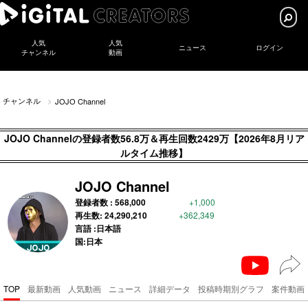
人気
人気
ニュース
ログイン
チャンネル
動画
チャンネル
JOJO Channel
JOJO Channelの登録者数56.8万＆再生回数2429万【2026年8月リア
ルタイム推移】
JOJO Channel
登録者数 :
568,000
+1,000
再生数:
24,290,210
+362,349
言語 :日本語
国:日本
TOP
最新動画
人気動画
ニュース
詳細データ
投稿時期別グラフ
案件動画