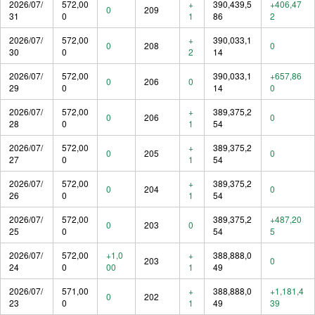
2026/07/
572,00
+
390,439,5
+406,47
0
209
31
0
1
86
2
2026/07/
572,00
+
390,033,1
0
208
0
30
0
2
14
2026/07/
572,00
390,033,1
+657,86
0
206
0
29
0
14
0
2026/07/
572,00
+
389,375,2
0
206
0
28
0
1
54
2026/07/
572,00
+
389,375,2
0
205
0
27
0
1
54
2026/07/
572,00
+
389,375,2
0
204
0
26
0
1
54
2026/07/
572,00
389,375,2
+487,20
0
203
0
25
0
54
5
2026/07/
572,00
+1,0
+
388,888,0
203
0
24
0
00
1
49
2026/07/
571,00
+
388,888,0
+1,181,4
0
202
23
0
1
49
39