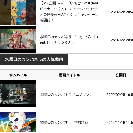
【MV公開〜👀】「いちご Got it (feat.
ピーナッツくん)」ミュージックビデ
2026/07/22 20:
オ公開🍓🥜MVスクショキャンペーン
も開始！
水曜日のカンパネラ 『いちご Got it (f
2026/07/22 20:
eat. ピーナッツくん)』
水曜日のカンパネラの人気動画
サムネイル
動画タイトル
公開日
水曜日のカンパネラ『エジソン』
2022/02/25 16:
水曜日のカンパネラ『桃太郎』
2014/11/19 11: