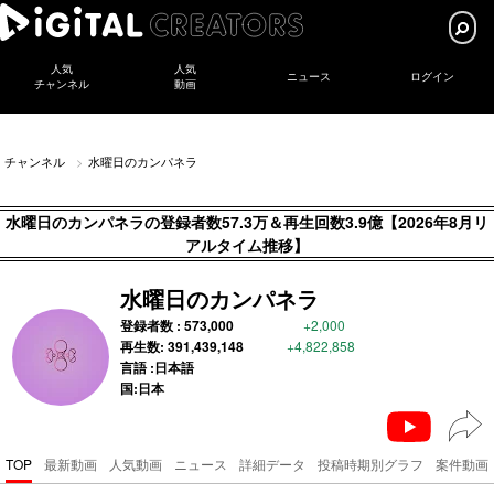
人気
人気
ニュース
ログイン
チャンネル
動画
チャンネル
水曜日のカンパネラ
水曜日のカンパネラの登録者数57.3万＆再生回数3.9億【2026年8月リ
アルタイム推移】
水曜日のカンパネラ
登録者数 :
573,000
+2,000
再生数:
391,439,148
+4,822,858
言語 :日本語
国:日本
TOP
最新動画
人気動画
ニュース
詳細データ
投稿時期別グラフ
案件動画