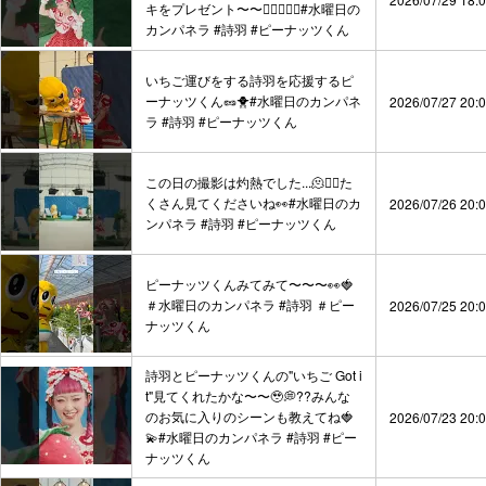
キをプレゼント〜〜😵‍💫💕❕❕#水曜日の
カンパネラ #詩羽 #ピーナッツくん
いちご運びをする詩羽を応援するピ
ーナッツくん🥜🐥#水曜日のカンパネ
2026/07/27 20:
ラ #詩羽 #ピーナッツくん
この日の撮影は灼熱でした...🫠❤️‍🔥た
くさん見てくださいね👀#水曜日のカ
2026/07/26 20:
ンパネラ #詩羽 #ピーナッツくん
ピーナッツくんみてみて〜〜〜👀🍓
＃水曜日のカンパネラ #詩羽 ＃ピー
2026/07/25 20:
ナッツくん
詩羽とピーナッツくんの"いちご Got i
t"見てくれたかな〜〜🥹💭??みんな
のお気に入りのシーンも教えてね🍓
2026/07/23 20:
💫#水曜日のカンパネラ #詩羽 #ピー
ナッツくん