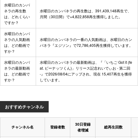
水曜日のカンパ
ネラの再生数
水曜日のカンパネラの再生数は、391,439,148再生で、
は、どれくらい
月間（30日間）で+4,822,858再生獲得しました。
ですか？
水曜日のカンパ
ネラの人気動画
水曜日のカンパネラの一番の人気動画は、
水曜日のカン
は、どの動画で
パネラ『エジソン』
で72,786,405再生獲得しています。
すか？
水曜日のカンパ
水曜日のカンパネラの最新動画は、
『「いちご Got it (fe
ネラの最新動画
at. ピーナッツくん)」リリース記念れいでぃお - 第二回
は、どの動画で
-』
で2026/08/04にアップされ、現在 15,407再生を獲得
すか？
しています。
おすすめチャンネル
30日登録
チャンネル名
登録者数
総再生回数
者増減