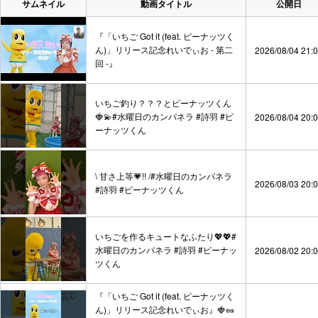
サムネイル
動画タイトル
公開日
『「いちご Got it (feat. ピーナッツく
ん)」リリース記念れいでぃお - 第二
2026/08/04 21:
回 -』
いちご釣り？？？とピーナッツくん
🍓💫#水曜日のカンパネラ #詩羽 #ピ
2026/08/04 20:
ーナッツくん
\ 甘さ上等💗!! /#水曜日のカンパネラ
2026/08/03 20:
#詩羽 #ピーナッツくん
いちごを作るキュートなふたり💖💖#
水曜日のカンパネラ #詩羽 #ピーナッ
2026/08/02 20:
ツくん
『「いちご Got it (feat. ピーナッツく
ん)」リリース記念れいでぃお』🍓🥜