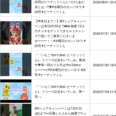
詩羽がピーナッツくんにつけたあだ
2026/08/01 20:
名とは...!?🐥#水曜日のカンパネラ #
詩羽 #ピーナッツくん
【📢本日まで！】MVシェアキャンペ
ーンは本日23:59まで📸💫抽選で2人
のチェキをゲットできちゃうチャン
2026/07/31 18:
ス💘急いでご参加くださいま
せ〜〜〜！！#水曜日のカンパネラ #
詩羽 #ピーナッツくん
『「いちご Got it (feat. ピーナッツく
ん)」リリース記念れいでぃお』配信
中💖第一回のフル尺はYouTubeか
2026/07/30 18:
ら〜〜👀💭#水曜日のカンパネラ #詩
羽 #ピーナッツくん
『「いちご Got it (feat. ピーナッツく
ん)」リリース記念れいでぃお - 第一
2026/07/29 21:
回 -』
MVシェアキャンペーンは7月31日
(金)まで👀応募した人から抽選でチェ
2026/07/29 18: