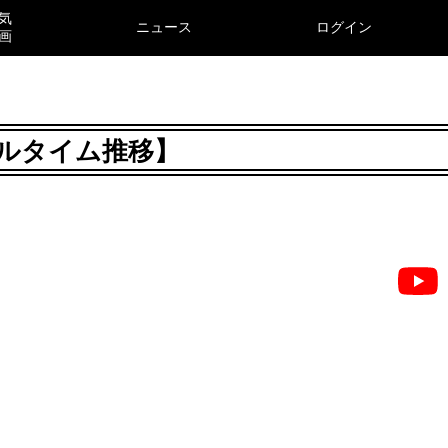
気
ニュース
ログイン
画
アルタイム推移】