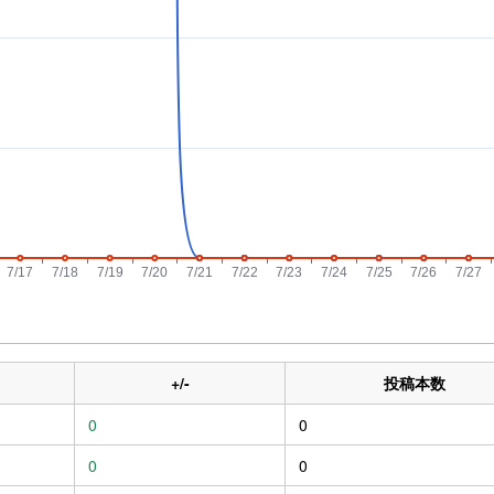
+/-
投稿本数
0
0
0
0