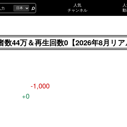
人気
人
チャンネル
動
数44万＆再生回数0【2026年8月リ
-1,000
+0