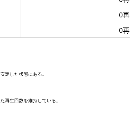
0
0
、安定した状態にある。
した再生回数を維持している。