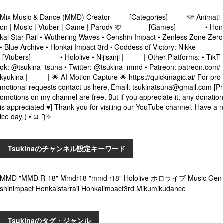
Mix Music & Dance (MMD) Creator -------[Categories]------- 🩷 Animati
on | Music | Vtuber | Game | Parody 🩷 ----------[Games]----------- • Hon
kai Star Rail • Wuthering Waves • Genshin Impact • Zenless Zone Zero
• Blue Archive • Honkai Impact 3rd • Goddess of Victory: Nikke ----------
-[Vtubers]----------- • Hololive • Nijisanji |--------| Other Platforms: • TikT
ok: @tsukina_tsuna • Twitter: @tsukina_mmd • Patreon: patreon.com/
kyukina |--------| 🌟 AI Motion Capture 🌟 https://quickmagic.ai/ For pro
motional requests contact us here, Email: tsukinatsuna@gmail.com [Pr
omotions on my channel are free. But if you appreciate it, any donation
is appreciated ♥️] Thank you for visiting our YouTube channel. Have a n
ice day ( • ̀ω ⁃᷄)✧‮
Tsukinaのチャンネル設定キーワード
MMD "MMD R-18" Mmdr18 "mmd r18" Hololive ホロライブ Music Gen
shinimpact Honkaistarrail Honkaiimpact3rd Mikumikudance
Tsukinaのタグ・ジャンル