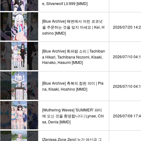
e, Silverwolf LV.999 [MMD]
[Blue Archive] 해변에서 어린 코코넛
을 주문하는 것을 잊지 마세요 | Kei, H
2026/07/20 14:
oshino [MMD]
[Blue Archive] 휘파람 소리 | Tachiban
2026/07/10 04:
a Hikari, Tachibana Nozomi, Kisaki,
Hanako, Hasumi [MMD]
[Blue Archive] 축복의 참된 의미 | Pla
2026/07/10 04:
na, Kisaki, Hoshino [MMD]
[Wuthering Waves] 'SUMMER' 파티
에 오신 것을 환영합니다 | Lynae, Chi
2026/07/09 17:
sa, Denia [MMD]
[Zenless Zone Zero] 누가 여신급 그