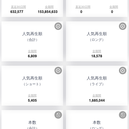
直近30日間
全期間
直近30日間
全期間
632,577
153,854,633
0
0
人気再生順
人気再生順
（合計）
（ロング）
全期間
全期間
6,809
18,578
人気再生順
人気再生順
（ショート）
（ライブ）
全期間
全期間
5,405
1,685,044
本数
本数
（合計）
（ロング）