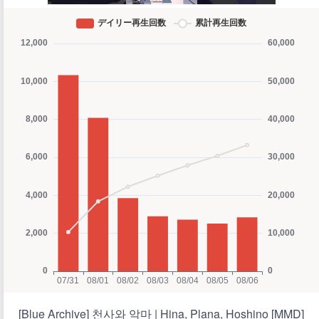
[Blue Archive] 천사와 악마 | Hina, Plana, Hoshino [MMD]