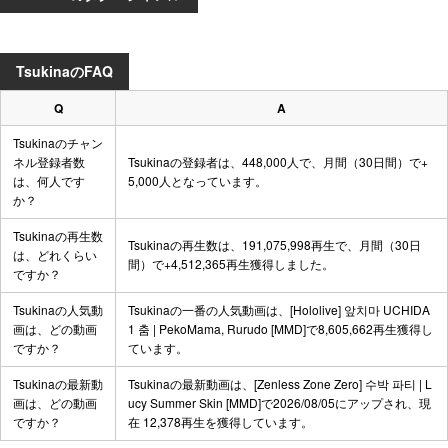
TsukinaのFAQ
Q
A
Tsukinaのチャン
ネル登録者数
Tsukinaの登録者は、448,000人で、月間（30日間）で+
は、何人です
5,000人となっています。
か？
Tsukinaの再生数
Tsukinaの再生数は、191,075,998再生で、月間（30日
は、どれくらい
間）で+4,512,365再生獲得しました。
ですか？
Tsukinaの人気動
Tsukinaの一番の人気動画は、
[Hololive] 앞치마 UCHIDA
画は、どの動画
1 춤 | PekoMama, Rurudo [MMD]
で8,605,662再生獲得し
ですか？
ています。
Tsukinaの最新動
Tsukinaの最新動画は、
[Zenless Zone Zero] 수박 파티 | L
画は、どの動画
ucy Summer Skin [MMD]
で2026/08/05にアップされ、現
ですか？
在 12,378再生を獲得しています。