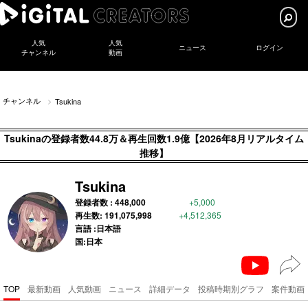
人気
人気
ニュース
ログイン
チャンネル
動画
チャンネル
Tsukina
Tsukinaの登録者数44.8万＆再生回数1.9億【2026年8月リアルタイム
推移】
Tsukina
登録者数 :
448,000
+5,000
再生数:
191,075,998
+4,512,365
言語 :日本語
国:日本
TOP
最新動画
人気動画
ニュース
詳細データ
投稿時期別グラフ
案件動画