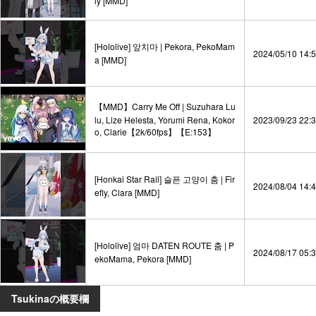
ly [MMD]
[Hololive] 앞치마 | Pekora, PekoMam
2024/05/10 14:
a [MMD]
【MMD】Carry Me Off | Suzuhara Lu
lu, Lize Helesta, Yorumi Rena, Kokor
2023/09/23 22:
o, Clarie【2k/60fps】【E:153】
[Honkai Star Rail] 슬픈 고양이 춤 | Fir
2024/08/04 14:
efly, Clara [MMD]
[Hololive] 엄마 DATEN ROUTE 춤 | P
2024/08/17 05:
ekoMama, Pekora [MMD]
Tsukinaの概要欄