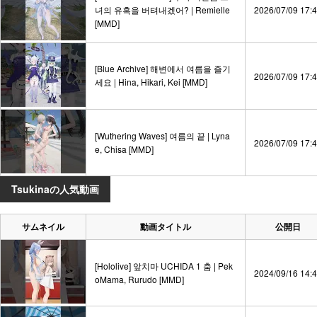
녀의 유혹을 버텨내겠어? | Remielle
2026/07/09 17:
[MMD]
[Blue Archive] 해변에서 여름을 즐기
2026/07/09 17:
세요 | Hina, Hikari, Kei [MMD]
[Wuthering Waves] 여름의 끝 | Lyna
2026/07/09 17:
e, Chisa [MMD]
Tsukinaの人気動画
サムネイル
動画タイトル
公開日
[Hololive] 앞치마 UCHIDA 1 춤 | Pek
2024/09/16 14:
oMama, Rurudo [MMD]