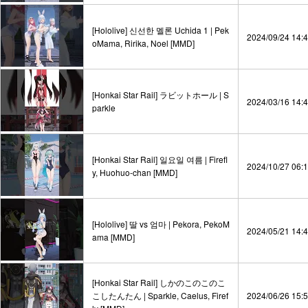
[Hololive] 신선한 멜론 Uchida 1 | Pek
2024/09/24 14:
oMama, Ririka, Noel [MMD] ‮
[Honkai Star Rail] ラビットホール | S
2024/03/16 14:
parkle
[Honkai Star Rail] 일요일 여름 | Firefl
2024/10/27 06:
y, Huohuo-chan [MMD]
[Hololive] 딸 vs 엄마 | Pekora, PekoM
2024/05/21 14:
ama [MMD]
[Honkai Star Rail] しかのこのこのこ
こしたんたん | Sparkle, Caelus, Firef
2024/06/26 15: