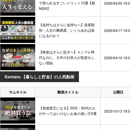
で得られるすごいメリット10選【新
2026/04/25 19:
NISA】
【金持ちはさらに金持ちへ】資産額
別・人生の難易度。いくらあれば楽
2026/04/17 19:
になるのか？
【格差はさらに拡大へ】インフレ時
代なのに、大半の日本人が投資をし
2026/04/10 19:
ない理由
Kentaro.【暮らしと貯金】の人気動画
サムネイル
動画タイトル
公開日
【老後貧乏になる】50代・60代の人
2023/10/13 19:
がやってはいけないお金の使い方5選