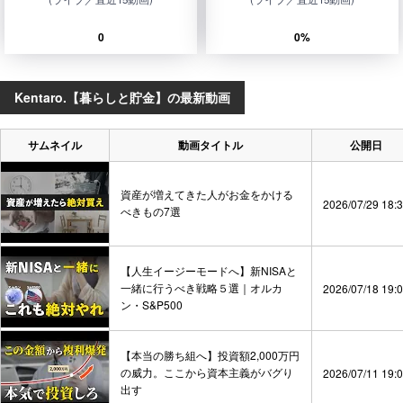
0
0%
Kentaro.【暮らしと貯金】の最新動画
サムネイル
動画タイトル
公開日
資産が増えてきた人がお金をかける
2026/07/29 18:
べきもの7選
【人生イージーモードへ】新NISAと
一緒に行うべき戦略５選｜オルカ
2026/07/18 19:
ン・S&P500
【本当の勝ち組へ】投資額2,000万円
の威力。ここから資本主義がバグり
2026/07/11 19:
出す