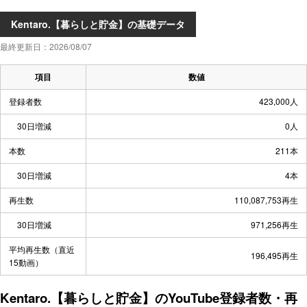
Kentaro.【暮らしと貯金】の基礎データ
最終更新日：2026/08/07
項目
数値
登録者数
423,000人
30日増減
0人
本数
211本
30日増減
4本
再生数
110,087,753再生
30日増減
971,256再生
平均再生数（直近
196,495再生
15動画）
Kentaro.【暮らしと貯金】のYouTube登録者数・再