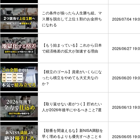
この条件が揃ったら人生勝ち組。マ
ス層を脱出して上位１割のお金持ち
2026/07/04 19:
になれる
【もう始まっている】これから日本
2026/06/27 19:
で経済格差の拡大が加速する理由
【積立のゴール】資産がいくらにな
ったら積立をやめても大丈夫なの
2026/06/20 19:
か？
【取り返せない差がつく】貯めたい
2026/06/13 19:
人が2026年後半にやるべきこと7選
【順番を間違えるな】新NISA満額を
早く埋めるよりも優先すべきこと６
2026/06/05 19: