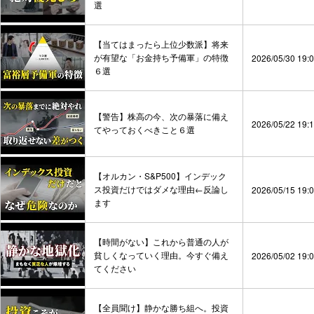
選
【当てはまったら上位少数派】将来
が有望な「お金持ち予備軍」の特徴
2026/05/30 19:
６選
【警告】株高の今、次の暴落に備え
2026/05/22 19:
てやっておくべきこと６選
【オルカン・S&P500】インデック
ス投資だけではダメな理由←反論し
2026/05/15 19:
ます
【時間がない】これから普通の人が
貧しくなっていく理由。今すぐ備え
2026/05/02 19:
てください
【全員聞け】静かな勝ち組へ。投資