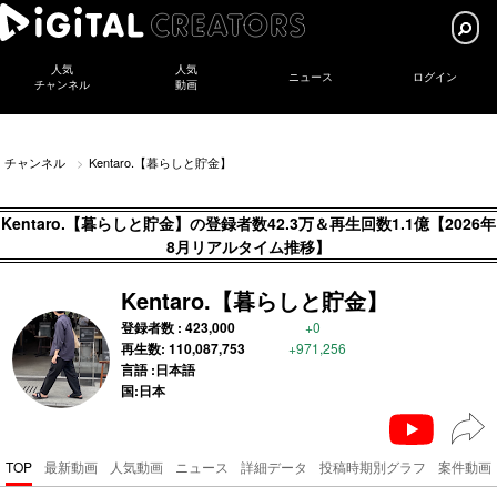
人気
人気
ニュース
ログイン
チャンネル
動画
チャンネル
Kentaro.【暮らしと貯金】
Kentaro.【暮らしと貯金】の登録者数42.3万＆再生回数1.1億【2026年
8月リアルタイム推移】
Kentaro.【暮らしと貯金】
登録者数 :
423,000
+0
再生数:
110,087,753
+971,256
言語 :日本語
国:日本
TOP
最新動画
人気動画
ニュース
詳細データ
投稿時期別グラフ
案件動画