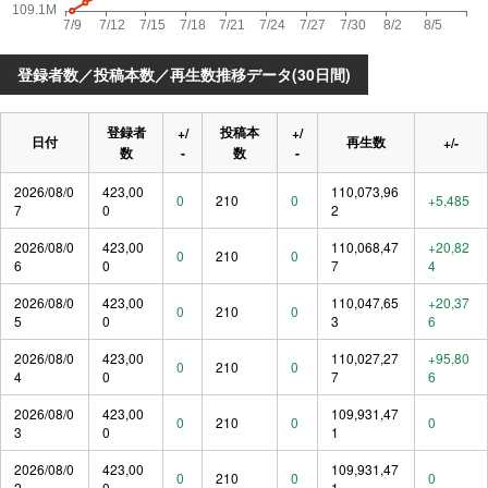
登録者数／投稿本数／再生数推移データ(30日間)
登録者
投稿本
+/
+/
日付
再生数
+/-
数
-
数
-
2026/08/0
423,00
110,073,96
0
210
0
+5,485
7
0
2
2026/08/0
423,00
110,068,47
+20,82
0
210
0
6
0
7
4
2026/08/0
423,00
110,047,65
+20,37
0
210
0
5
0
3
6
2026/08/0
423,00
110,027,27
+95,80
0
210
0
4
0
7
6
2026/08/0
423,00
109,931,47
0
210
0
0
3
0
1
2026/08/0
423,00
109,931,47
0
210
0
0
2
0
1