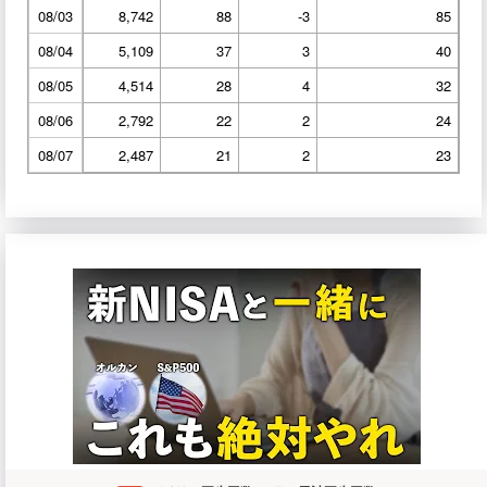
08/03
8,742
88
-3
85
08/04
5,109
37
3
40
08/05
4,514
28
4
32
08/06
2,792
22
2
24
08/07
2,487
21
2
23