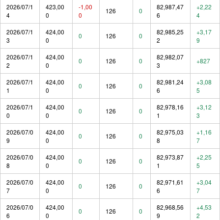
2026/07/1
423,00
-1,00
82,987,47
+2,22
126
0
4
0
0
6
4
2026/07/1
424,00
82,985,25
+3,17
0
126
0
3
0
2
9
2026/07/1
424,00
82,982,07
0
126
0
+827
2
0
3
2026/07/1
424,00
82,981,24
+3,08
0
126
0
1
0
6
5
2026/07/1
424,00
82,978,16
+3,12
0
126
0
0
0
1
3
2026/07/0
424,00
82,975,03
+1,16
0
126
0
9
0
8
7
2026/07/0
424,00
82,973,87
+2,25
0
126
0
8
0
1
5
2026/07/0
424,00
82,971,61
+3,04
0
126
0
7
0
6
7
2026/07/0
424,00
82,968,56
+4,53
0
126
0
6
0
9
2