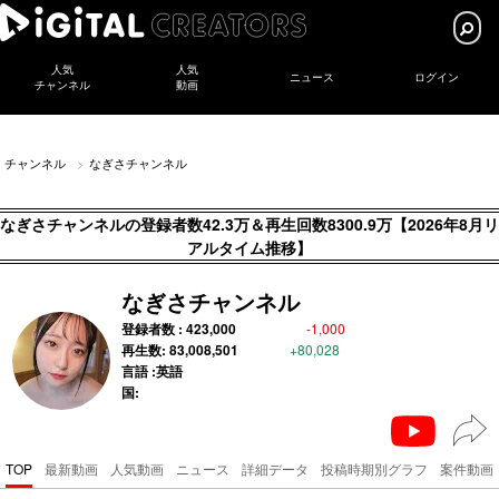
人気
人気
ニュース
ログイン
チャンネル
動画
チャンネル
なぎさチャンネル
なぎさチャンネルの登録者数42.3万＆再生回数8300.9万【2026年8月リ
アルタイム推移】
なぎさチャンネル
登録者数 :
423,000
-1,000
再生数:
83,008,501
+80,028
言語 :英語
国:
TOP
最新動画
人気動画
ニュース
詳細データ
投稿時期別グラフ
案件動画