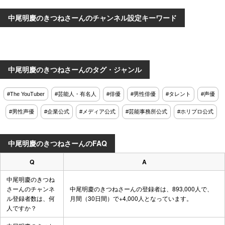
中尾明慶のきつねさーんのチャンネル設定キーワード
中尾明慶のきつねさーんのタグ・ジャンル
#The YouTuber
#芸能人・有名人
#俳優
#男性俳優
#タレント
#声優
#男性声優
#企業公式
#メディア公式
#芸能事務所公式
#ホリプロ公式
中尾明慶のきつねさーんのFAQ
Q
A
中尾明慶のきつね
さーんのチャンネ
中尾明慶のきつねさーんの登録者は、893,000人で、
ル登録者数は、何
月間（30日間）で+4,000人となっています。
人ですか？