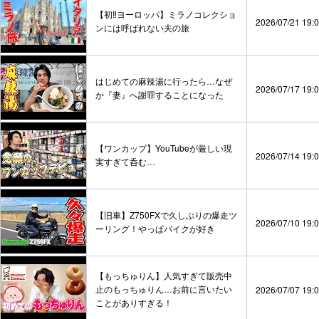
【初‼️ヨーロッパ】ミラノコレクショ
2026/07/21 19:
ンには呼ばれない夫の旅
はじめての麻辣湯に行ったら…なぜ
2026/07/17 19:
か『妻』へ謝罪することになった
【ワンカップ】YouTubeが厳しい現
2026/07/14 19:
実すぎて呑む…
【旧車】Z750FXで久しぶりの爆走ツ
2026/07/10 19:
ーリング！やっぱバイクが好き
【もっちゅりん】人気すぎて販売中
止のもっちゅりん…お前に言いたい
2026/07/07 19:
ことがありすぎる！