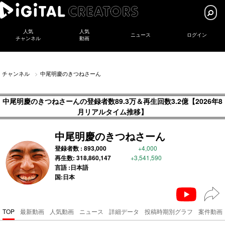
人気
人気
ニュース
ログイン
チャンネル
動画
チャンネル
中尾明慶のきつねさーん
中尾明慶のきつねさーんの登録者数89.3万＆再生回数3.2億【2026年8
月リアルタイム推移】
中尾明慶のきつねさーん
登録者数 :
893,000
+4,000
再生数:
318,860,147
+3,541,590
言語 :日本語
国:日本
TOP
最新動画
人気動画
ニュース
詳細データ
投稿時期別グラフ
案件動画