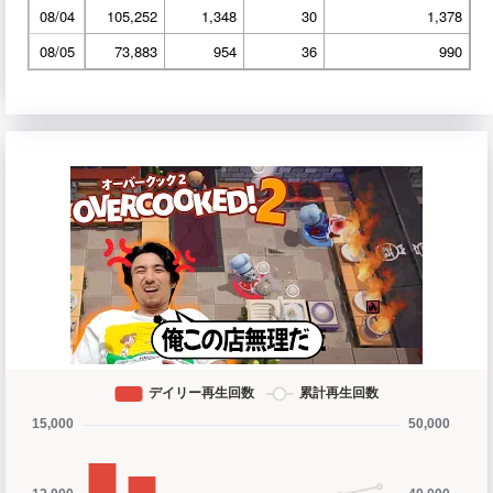
08/04
105,252
1,348
30
1,378
08/05
73,883
954
36
990