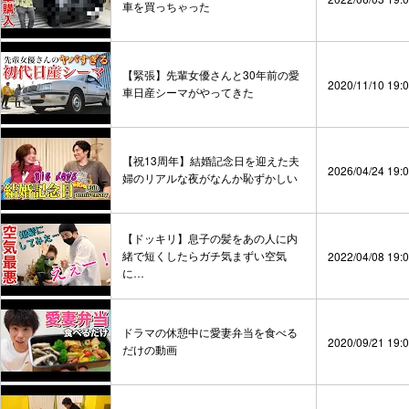
車を買っちゃった
【緊張】先輩女優さんと30年前の愛
2020/11/10 19:
車日産シーマがやってきた
【祝13周年】結婚記念日を迎えた夫
2026/04/24 19:
婦のリアルな夜がなんか恥ずかしい
【ドッキリ】息子の髪をあの人に内
緒で短くしたらガチ気まずい空気
2022/04/08 19:
に…
ドラマの休憩中に愛妻弁当を食べる
2020/09/21 19:
だけの動画