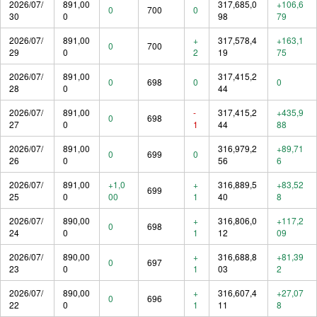
2026/07/
891,00
317,685,0
+106,6
0
700
0
30
0
98
79
2026/07/
891,00
+
317,578,4
+163,1
0
700
29
0
2
19
75
2026/07/
891,00
317,415,2
0
698
0
0
28
0
44
2026/07/
891,00
-
317,415,2
+435,9
0
698
27
0
1
44
88
2026/07/
891,00
316,979,2
+89,71
0
699
0
26
0
56
6
2026/07/
891,00
+1,0
+
316,889,5
+83,52
699
25
0
00
1
40
8
2026/07/
890,00
+
316,806,0
+117,2
0
698
24
0
1
12
09
2026/07/
890,00
+
316,688,8
+81,39
0
697
23
0
1
03
2
2026/07/
890,00
+
316,607,4
+27,07
0
696
22
0
1
11
8