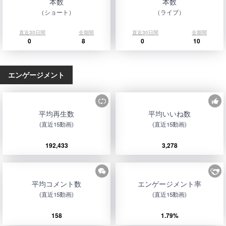
本数
本数
（ショート）
（ライブ）
直近30日間
全期間
直近30日間
全期間
0
8
0
10
エンゲージメント
平均再生数
平均いいね数
(直近15動画)
(直近15動画)
192,433
3,278
平均コメント数
エンゲージメント率
(直近15動画)
(直近15動画)
158
1.79%