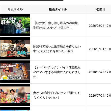
サムネイル
動画タイトル
公開日
【軽井沢】癒し涼し最高の満喫旅。
2026/08/04 19:
別荘が欲しいけど14億した…
家庭科で習った生姜焼きを作りたい
2026/07/31 19:
中1とただそれを食べたい親父
【オーバークック】バイト未経験な
のにヤバすぎる厨房に入れられまし
2026/07/28 19:
た
妻からの誕生日プレゼント開封した
2026/07/24 19:
らビビる！ヤバい！