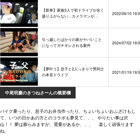
【新車】家族3人で初ドライブが全く
2022/06/10 19:
盛り上がらない…カメラマンが…
引っ越したばかりの家がヤバいこと
2024/07/02 19:
になってガチギレされる案件
【夢叶う】息子と2人っきりで男同士
2021/01/19 19:
の本音ドライブ
中尾明慶のきつねさーんの概要欄
バイク乗ったり、息子のお弁当作ったり、ちょいちょいおふざけもし
て、いつの日かあの方とのコラボも夢見て、、、 やりたい事は沢
山！！ 夢は膨らみますが、需要があるか、、、 楽しく頑張ります
ね。