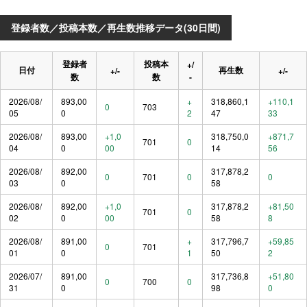
登録者数／投稿本数／再生数推移データ(30日間)
登録者
投稿本
+/
日付
再生数
+/-
+/-
数
数
-
2026/08/
893,00
+
318,860,1
+110,1
0
703
05
0
2
47
33
2026/08/
893,00
+1,0
318,750,0
+871,7
701
0
04
0
00
14
56
2026/08/
892,00
317,878,2
0
701
0
0
03
0
58
2026/08/
892,00
+1,0
317,878,2
+81,50
701
0
02
0
00
58
8
2026/08/
891,00
+
317,796,7
+59,85
0
701
01
0
1
50
2
2026/07/
891,00
317,736,8
+51,80
0
700
0
31
0
98
0