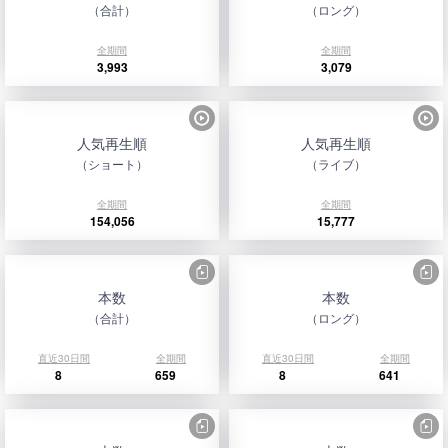
（合計）
（ロング）
全期間
全期間
3,993
3,079
人気再生順
人気再生順
（ショート）
（ライブ）
全期間
全期間
154,056
15,777
本数
本数
（合計）
（ロング）
直近30日間
全期間
直近30日間
全期間
8
659
8
641