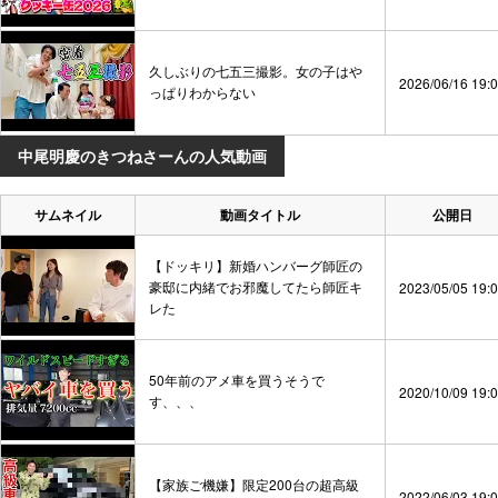
久しぶりの七五三撮影。女の子はや
2026/06/16 19:
っぱりわからない
中尾明慶のきつねさーんの人気動画
サムネイル
動画タイトル
公開日
【ドッキリ】新婚ハンバーグ師匠の
豪邸に内緒でお邪魔してたら師匠キ
2023/05/05 19:
レた
50年前のアメ車を買うそうで
2020/10/09 19:
す、、、
【家族ご機嫌】限定200台の超高級
2022/06/03 19: