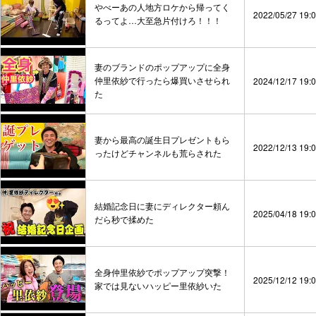
やべーあの人地方ロケから帰ってく
2022/05/27 19:
るってよ…大至急片付けろ！！！
妻のブランドのポップアップに全身
仲里依紗で行ったら爆買いさせられ
2024/12/17 19:
た
妻から最高の誕生日プレゼントもら
2022/12/13 19:
ったけどチャンネルも荒らされた
結婚記念日に妻にディレクター頼ん
2025/04/18 19:
だら秒で揉めた
全身仲里依紗でポップアップ突撃！
2025/12/12 19:
家では見ないハッピー里依紗いた