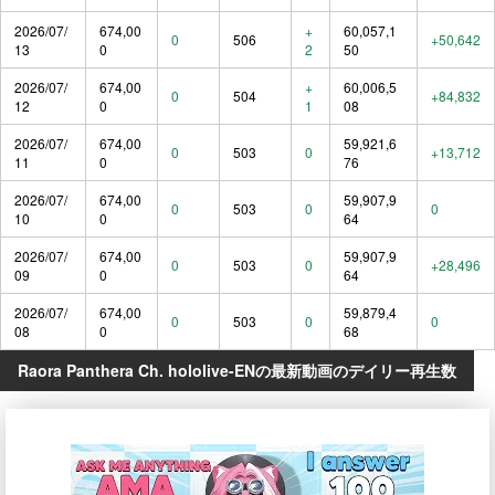
2026/07/
674,00
+
60,057,1
0
506
+50,642
13
0
2
50
2026/07/
674,00
+
60,006,5
0
504
+84,832
12
0
1
08
2026/07/
674,00
59,921,6
0
503
0
+13,712
11
0
76
2026/07/
674,00
59,907,9
0
503
0
0
10
0
64
2026/07/
674,00
59,907,9
0
503
0
+28,496
09
0
64
2026/07/
674,00
59,879,4
0
503
0
0
08
0
68
Raora Panthera Ch. hololive-ENの最新動画のデイリー再生数