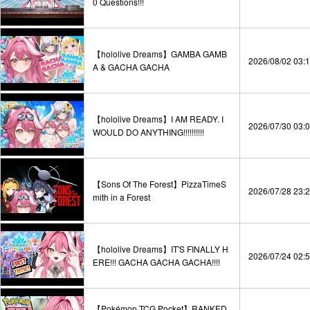
0 Questions!!!
【hololive Dreams】GAMBA GAMB
2026/08/02 03:
A & GACHA GACHA
【hololive Dreams】I AM READY. I
2026/07/30 03:
WOULD DO ANYTHING!!!!!!!!!!
【Sons Of The Forest】PizzaTimeS
2026/07/28 23:
mith in a Forest
【hololive Dreams】IT'S FINALLY H
2026/07/24 02:
ERE!!! GACHA GACHA GACHA!!!!
【Pokémon TCG Pocket】RANKED