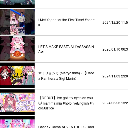
I Met Yagoo for the First Time! #short
2024/12/20 11:
s
LET’S MAKE PASTA ALL’ASSASSIN
2026/01/10 06:
A🔥
マトリョシカ (Matryoshka) - 【Raor
2024/11/03 23:
a Panthera x Gigi Murin】
【DEBUT】I've got my eyes on you
2024/06/23 13:
🐱 mamma mia #hololiveEnglish #h
oloJustice
Gacha×Gacha ADVENTURE! - Raor