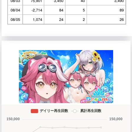
08/03
75,901
3,450
40
3,490
08/04
-2,714
84
5
89
08/05
1,074
24
2
26