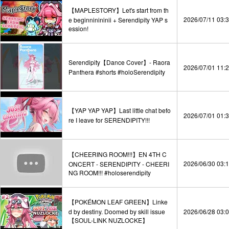
【MAPLESTORY】Let's start from th
2026/07/11 03:
e beginninininii + Serendipity YAP s
ession!
Serendipity【Dance Cover】- Raora
2026/07/01 11:
Panthera #shorts #holoSerendipity
【YAP YAP YAP】Last little chat befo
2026/07/01 01:
re I leave for SERENDIPITY!!!
【CHEERING ROOM!!!】EN 4TH C
2026/06/30 03:
ONCERT - SERENDIPITY - CHEERI
NG ROOM!!! #holoserendipity
【POKÉMON LEAF GREEN】Linke
d by destiny. Doomed by skill issue
2026/06/28 03:
【SOUL-LINK NUZLOCKE】