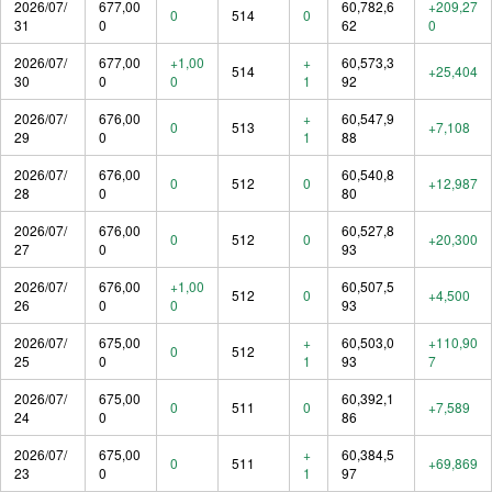
2026/07/
677,00
60,782,6
+209,27
0
514
0
31
0
62
0
2026/07/
677,00
+1,00
+
60,573,3
514
+25,404
30
0
0
1
92
2026/07/
676,00
+
60,547,9
0
513
+7,108
29
0
1
88
2026/07/
676,00
60,540,8
0
512
0
+12,987
28
0
80
2026/07/
676,00
60,527,8
0
512
0
+20,300
27
0
93
2026/07/
676,00
+1,00
60,507,5
512
0
+4,500
26
0
0
93
2026/07/
675,00
+
60,503,0
+110,90
0
512
25
0
1
93
7
2026/07/
675,00
60,392,1
0
511
0
+7,589
24
0
86
2026/07/
675,00
+
60,384,5
0
511
+69,869
23
0
1
97