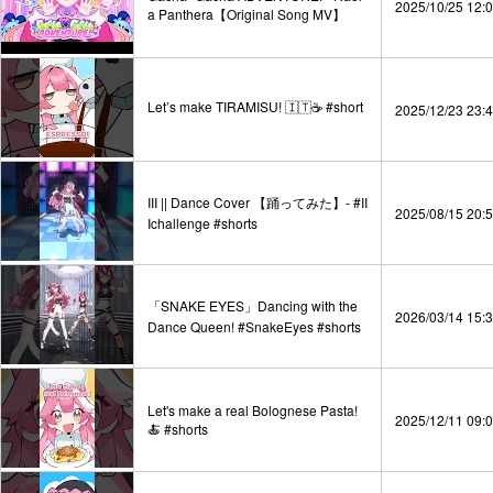
2025/10/25 12:
a Panthera【Original Song MV】
Let’s make TIRAMISU! 🇮🇹☕️ #short
2025/12/23 23:
III || Dance Cover 【踊ってみた】- #II
2025/08/15 20:
Ichallenge #shorts
「SNAKE EYES」Dancing with the
2026/03/14 15:
Dance Queen! #SnakeEyes #shorts
Let's make a real Bolognese Pasta!
2025/12/11 09:
🍝 #shorts