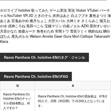
ホロライブ hololive 歌ってみた ゲーム実況 実況 Vtuber VTuber バーチ
ャルYouTuber VR 3D ときのそら 赤井はあと 白上フブキ 夏色まつり 湊
あくあ 百鬼あやめ 癒月ちょこ 大空スバル 大神ミオ さくらみこ 猫又お
かゆ 戌神ころね 兎田ぺこら 宝鐘マリン 白銀ノエル AZKi 星街すいせい
天音かなた 姫森ルーナ 角巻わため 常闇トワ 雪花ラミィ 桃鈴ねね 獅白
ぼたん 尾丸ポルカ Watson Amelia Gawr Gura Mori Calliope Takanashi
Kiara
Raora Panthera Ch. hololive-ENのタグ・ジャンル
Raora Panthera Ch. hololive-ENのFAQ
Q
A
Raora Panthera Ch.
Raora Panthera Ch. hololive-ENの登録者は、678,0
hololive-ENのチャン
00人で、月間（30日間）で+5,000人となっていま
ネル登録者数は、何
す。
人ですか？