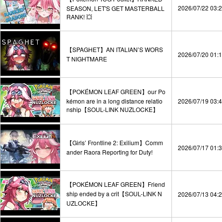
2026/07/22 03:
SEASON, LET'S GET MASTERBALL
RANK! 💥
【SPAGHET】AN ITALIAN’S WORS
2026/07/20 01:
T NIGHTMARE
【POKÉMON LEAF GREEN】our Po
kémon are in a long distance relatio
2026/07/19 03:
nship【SOUL-LINK NUZLOCKE】
【Girls’ Frontline 2: Exilium】Comm
2026/07/17 01:
ander Raora Reporting for Duty!
【POKÉMON LEAF GREEN】Friend
ship ended by a crit【SOUL-LINK N
2026/07/13 04:
UZLOCKE】