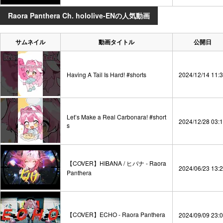
Raora Panthera Ch. hololive-ENの人気動画
サムネイル
動画タイトル
公開日
Having A Tail Is Hard! #shorts
2024/12/14 11:
Let’s Make a Real Carbonara! #short
2024/12/28 03:
s
【COVER】HIBANA / ヒバナ - Raora
2024/06/23 13:
Panthera
【COVER】ECHO - Raora Panthera
2024/09/09 23: