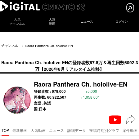
人気
人気
ニュース
ログイン
チャンネル
動画
チャンネル
Raora Panthera Ch. hololive-EN
Raora Panthera Ch. hololive-ENの登録者数67.8万＆再生回数6092.3
万【2026年8月リアルタイム推移】
Raora Panthera Ch. hololive-EN
登録者数 :
678,000
+5,000
再生数:
60,922,507
+1,058,001
言語 :英語
国:日本
TOP
最新動画
人気動画
ニュース
詳細データ
投稿時期別グラフ
案件動画