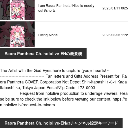
I am Raora Panthera! Nice to meet y
2025/01/11 06:
ou! #shorts
Living Alone
2026/03/23 11:
Raora Panthera Ch. hololive-ENの概要欄
The Artist with the God Eyes here to capture (you)r hearts! ~ ------------
------------------------------- Fan letters and Gifts Address Present for: Ra
ora Panthera COVER Corporation Net Depot Shin-Itabashi 1-6-1 Kaga
Itabashi-ku, Tokyo Japan Postal/Zip Code: 173-0003 ----------------------
------------- Request from hololive production to underage viewers: Plea
se be sure to check the link below before viewing our content. https://e
n.hololive.tv/request-to-minors
Raora Panthera Ch. hololive-ENのチャンネル設定キーワード