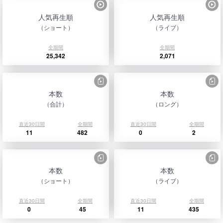
人気再生順
人気再生順
（ショート）
（ライブ）
全期間
全期間
25,342
2,071
本数
本数
（合計）
（ロング）
直近30日間
全期間
直近30日間
全期間
11
482
0
2
本数
本数
（ショート）
（ライブ）
直近30日間
全期間
直近30日間
全期間
0
45
11
435