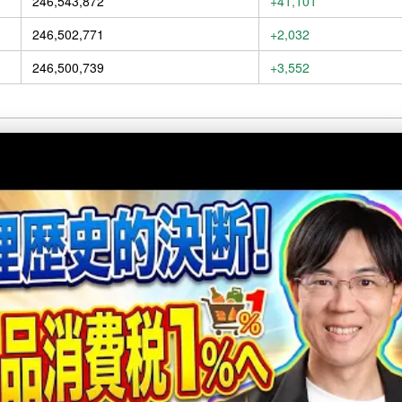
246,543,872
+41,101
246,502,771
+2,032
246,500,739
+3,552