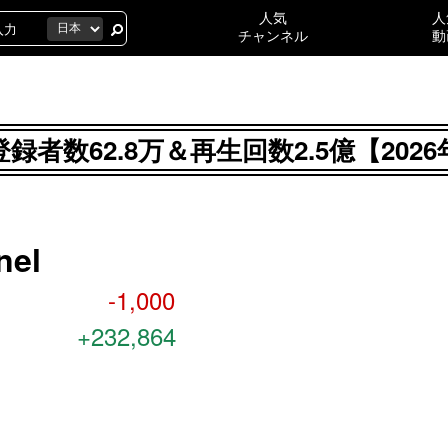
人気
人
チャンネル
動
elの登録者数62.8万＆再生回数2.5億【2
nel
-1,000
+232,864