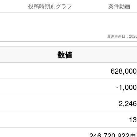
投稿時期別グラフ
案件動画
最終更新日：2026/
数値
628,00
-1,00
2,24
1
246,720,922