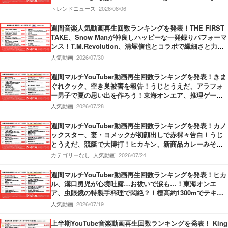
披露！『SixTONES』新曲「マイオンリー」のMVを公開！
トレンドニュース
2026/08/06
週間音楽人気動画再生回数ランキングを発表！THE FIRST
TAKE、Snow Manが仲良しハッピーな一発録りパフォーマ
ンス！T.M.Revolution、清塚信也とコラボで繊細さと力強
さ持ったパフォーマンスを披露！Vaundy、甲子園応援ソン
人気動画
2026/07/30
グMVで”熱”が炸裂！
週間マルチYouTuber動画再生回数ランキングを発表！きま
ぐれクック、空き巣被害を報告！うじとうえだ、アラフォ
ー男子で夏の思い出を作ろう！東海オンエア、推理ゲーム
でミラクル勃発！
人気動画
2026/07/28
週間マルチYouTuber動画再生回数ランキングを発表！カノ
ックスター、妻・ヨメックが初顔出しで赤裸々告白！うじ
とうえだ、競艇で大博打！ヒカキン、新商品カレーみそき
んの発売開始を報告！
カテゴリーなし
人気動画
2026/07/24
週間マルチYouTuber動画再生回数ランキングを発表！ヒカ
ル、溝口勇児が心境吐露…お祓いで涙も…！東海オンエ
ア、虫眼鏡の特製手料理で悶絶？！標高約1300mでテキー
ラがぶ飲み…果たしてどちらが酔うのか？！
人気動画
2026/07/19
上半期YouTube音楽動画再生回数ランキングを発表！ King