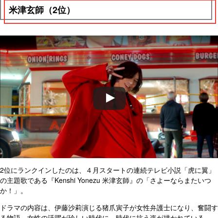
米津玄師（2位）
2位にランクインしたのは、４月スタートの連続テレビ小説「虎に翼」
の主題歌である『Kenshi Yonezu 米津玄師』の「さよーならまたいつ
か！」。
ドラマの内容は、伊藤沙莉演じる猪爪寅子が女性弁護士になり、奮闘す
る物語。女性の活躍が珍しい時代に、時代に抗う姿が描かれている。