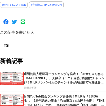
#WHITE SCORPION
#今市隆二/ RYUJI IMAICHI
この記事を書いた人
TS
新着記事
週間芸能人動画再生ランキングを発表！『エガちゃんねる
EGA-CHANNEL』、天獄辛（！？）麻婆刀削麺にチャレン
ジ！M!LKメンバー2人のチャンネルが再始動で写真撮影！
『中田敦彦のYouTube大学 – NAKATA UNIVERSITY』、日
2026/08/06
本の円安についてわかりやすく解説！
月間YouTub総合ランキングを発表！M!LKら『EBiDA
N』、15周年記念の新曲「Yes!東京」のMVを公開！『THE
FIRST TAKE』では、T.M.Revolutionが「HOT LIMIT」を