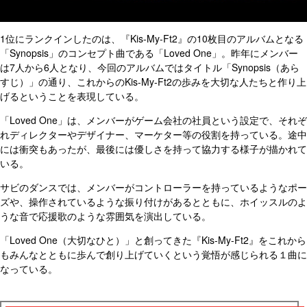
1位にランクインしたのは、『Kis-My-Ft2』の10枚目のアルバムとなる
「Synopsis」のコンセプト曲である「Loved One」。昨年にメンバー
は7人から6人となり、今回のアルバムではタイトル「Synopsis（あら
すじ）」の通り、これからのKis-My-Ft2の歩みを大切な人たちと作り上
げるということを表現している。
「Loved One」は、メンバーがゲーム会社の社員という設定で、それぞ
れディレクターやデザイナー、マーケター等の役割を持っている。途中
には衝突もあったが、最後には優しさを持って協力する様子が描かれて
いる。
サビのダンスでは、メンバーがコントローラーを持っているようなポー
ズや、操作されているような振り付けがあるとともに、ホイッスルのよ
うな音で応援歌のような雰囲気を演出している。
「Loved One（大切なひと）」と創ってきた『Kis-My-Ft2』をこれから
もみんなとともに歩んで創り上げていくという覚悟が感じられる１曲に
なっている。