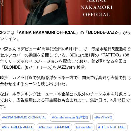
3位には『
AKINA NAKAMORI OFFICIAL
』の『
BLONDE-JAZZ-
』がラ
ンクイン。
中森さんはデビュー42周年記念日の5月1日まで、毎週水曜日5週連続で
セルフカバーの動画を公開している。3日には第1弾の『TATTOO』(88
年リリース)のジャズバージョンを配信しており、第2弾となる今回は
『BLONDE』(87年リリース)をJAZZverで披露。
時折、カメラ目線で笑顔を浮かべる一方で、間奏では真剣な表情で打ち
合わせをするシーンも映し出された。
なお、本ランキングはニュースや企業公式以外のチャンネルを対象とし
ており、広告運用による再生回数も含まれます。集計日は、4月15日で
す。
#AKINA NAKAMORI OFFICIAL
#Kenshi Yonezu 米津玄師
#Kis-My-Ft2
#Mrs. GREEN APPLE
#Number_i OFFICIAL
#Snow Man
#THE FIRST TAKE