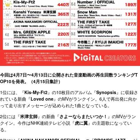
今回は4月7日〜4月13日に公開された音楽動画の再生回数ランキングT
OP10を発表。（4月15日集計）
1位には、『
Kis-My-Ft2
』の10枚目のアルバム『
Synopsis
』に収録さ
れている新曲『
Loved one
』のMVがランクイン。6人で再出発に向か
って走り出すメッセージが込められた1曲となっている。
2位には『
米津玄師
』の新曲『
さよーならまたいつか！
』のMVがラン
クイン。今作はNHK連続テレビ小説『
虎に翼
』の主題歌になってい
る。