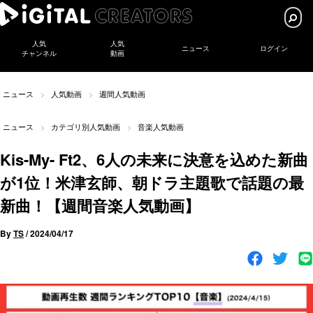
人気
人気
ニュース
ログイン
チャンネル
動画
ニュース
人気動画
週間人気動画
ニュース
カテゴリ別人気動画
音楽人気動画
Kis-My- Ft2、6人の未来に決意を込めた新曲
が1位！米津玄師、朝ドラ主題歌で話題の最
新曲！【週間音楽人気動画】
By
TS
/
2024/04/17