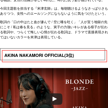
今回主題歌を担当する『米津玄師』は、毎朝聴けるようなさっぱりさも
ありつつ、女性へのエールソングにならないように気をつけたという。
歌詞の「口の中はたと血が滲んで / 空に唾を吐く」「人が宜う地獄の先
にこそ / 私は春を見る」のような、寅子の力強いキレがある様子が伝わ
る歌詞や、つらくて悔しい心情が伝わる歌詞は、ドラマで直接表現され
てはいないカラーを米津は表現している。
AKINA NAKAMORI OFFICIAL(3位)