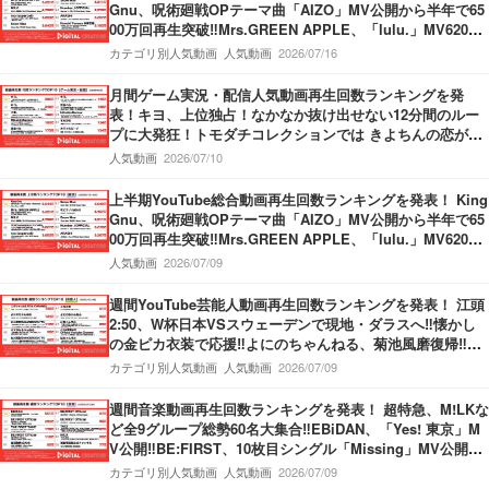
Gnu、呪術廻戦OPテーマ曲「AIZO」MV公開から半年で65
00万回再生突破‼Mrs.GREEN APPLE、「lulu.」MV6200
万回再生突破‼M!LK、「爆裂愛してる」第3位獲得‼
カテゴリ別人気動画
人気動画
2026/07/16
月間ゲーム実況・配信人気動画再生回数ランキングを発
表！キヨ、上位独占！なかなか抜け出せない12分間のルー
プに大発狂！トモダチコレクションでは きよちんの恋が動
き出す！盲目少女をぬいぐるみを使って救うホラーゲーム
人気動画
2026/07/10
も！
上半期YouTube総合動画再生回数ランキングを発表！ King
Gnu、呪術廻戦OPテーマ曲「AIZO」MV公開から半年で65
00万回再生突破‼Mrs.GREEN APPLE、「lulu.」MV6200
万回再生突破‼M!LK、「爆裂愛してる」第3位獲得‼
人気動画
2026/07/09
週間YouTube芸能人動画再生回数ランキングを発表！ 江頭
2:50、W杯日本VSスウェーデンで現地・ダラスへ‼懐かし
の金ピカ衣装で応援‼よにのちゃんねる、菊池風磨復帰‼神
楽坂のてんぷらの名店へ！捨て猫オーディション最終回公
カテゴリ別人気動画
人気動画
2026/07/09
開‼
週間音楽動画再生回数ランキングを発表！ 超特急、M!LKな
ど全9グループ総勢60名大集合‼EBiDAN、「Yes! 東京」M
V公開‼BE:FIRST、10枚目シングル「Missing」MV公開‼M
ove ver.＆Story ver.の2本立てMV‼THE FIRST TAKE、Kvi
カテゴリ別人気動画
人気動画
2026/07/09
Baba＆KREVA登場‼