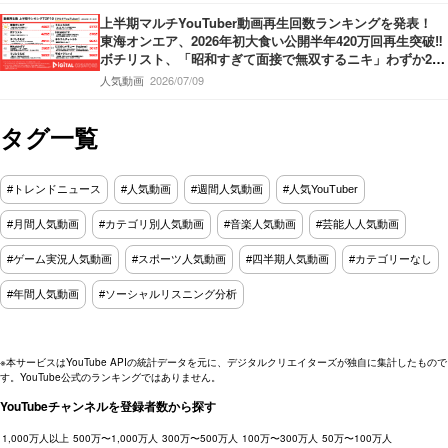
上半期マルチYouTuber動画再生回数ランキングを発表！
東海オンエア、2026年初大食い公開半年420万回再生突破‼
ボチリスト、「昭和すぎて面接で無双するニキ」わずか2ヶ
月で420万回再生‼うじとうえだ、100種類お酒図鑑ハワイ
人気動画
2026/07/09
編‼
タグ一覧
#トレンドニュース
#人気動画
#週間人気動画
#人気YouTuber
#月間人気動画
#カテゴリ別人気動画
#音楽人気動画
#芸能人人気動画
#ゲーム実況人気動画
#スポーツ人気動画
#四半期人気動画
#カテゴリーなし
#年間人気動画
#ソーシャルリスニング分析
※本サービスはYouTube APIの統計データを元に、デジタルクリエイターズが独自に集計したもので
す。YouTube公式のランキングではありません。
YouTubeチャンネルを登録者数から探す
1,000万人以上
500万〜1,000万人
300万〜500万人
100万〜300万人
50万〜100万人