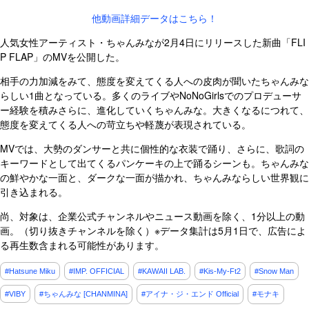
他動画詳細データはこちら！
人気女性アーティスト・ちゃんみなが2月4日にリリースした新曲「FLI
P FLAP」のMVを公開した。
相手の力加減をみて、態度を変えてくる人への皮肉が聞いたちゃんみな
らしい1曲となっている。多くのライブやNoNoGirlsでのプロデューサ
ー経験を積みさらに、進化していくちゃんみな。大きくなるにつれて、
態度を変えてくる人への苛立ちや軽蔑が表現されている。
MVでは、大勢のダンサーと共に個性的な衣装で踊り、さらに、歌詞の
キーワードとして出てくるパンケーキの上で踊るシーンも。ちゃんみな
の鮮やかな一面と、ダークな一面が描かれ、ちゃんみならしい世界観に
引き込まれる。
尚、対象は、企業公式チャンネルやニュース動画を除く、1分以上の動
画。（切り抜きチャンネルを除く）※データ集計は5月1日で、広告によ
る再生数含まれる可能性があります。
#Hatsune Miku
#IMP. OFFICIAL
#KAWAII LAB.
#Kis-My-Ft2
#Snow Man
#VIBY
#ちゃんみな [CHANMINA]
#アイナ・ジ・エンド Official
#モナキ