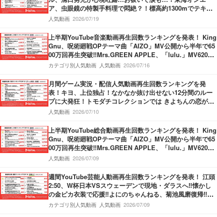
ア、虫眼鏡の特製手料理で悶絶？！標高約1300mでテキー
ラがぶ飲み…果たしてどちらが酔うのか？！
人気動画
2026/07/19
上半期YouTube音楽動画再生回数ランキングを発表！ King
Gnu、呪術廻戦OPテーマ曲「AIZO」MV公開から半年で65
00万回再生突破‼Mrs.GREEN APPLE、「lulu.」MV6200
万回再生突破‼M!LK、「爆裂愛してる」第3位獲得‼
カテゴリ別人気動画
人気動画
2026/07/16
月間ゲーム実況・配信人気動画再生回数ランキングを発
表！キヨ、上位独占！なかなか抜け出せない12分間のルー
プに大発狂！トモダチコレクションでは きよちんの恋が動
き出す！盲目少女をぬいぐるみを使って救うホラーゲーム
人気動画
2026/07/10
も！
上半期YouTube総合動画再生回数ランキングを発表！ King
Gnu、呪術廻戦OPテーマ曲「AIZO」MV公開から半年で65
00万回再生突破‼Mrs.GREEN APPLE、「lulu.」MV6200
万回再生突破‼M!LK、「爆裂愛してる」第3位獲得‼
人気動画
2026/07/09
週間YouTube芸能人動画再生回数ランキングを発表！ 江頭
2:50、W杯日本VSスウェーデンで現地・ダラスへ‼懐かし
の金ピカ衣装で応援‼よにのちゃんねる、菊池風磨復帰‼神
楽坂のてんぷらの名店へ！捨て猫オーディション最終回公
カテゴリ別人気動画
人気動画
2026/07/09
開‼