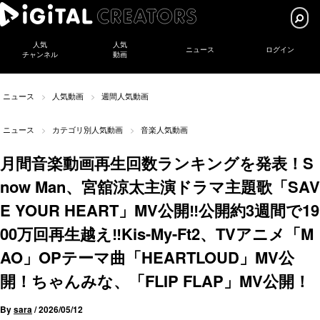
人気
人気
ニュース
ログイン
チャンネル
動画
ニュース
人気動画
週間人気動画
ニュース
カテゴリ別人気動画
音楽人気動画
月間音楽動画再生回数ランキングを発表！S
now Man、宮舘涼太主演ドラマ主題歌「SAV
E YOUR HEART」MV公開‼公開約3週間で19
00万回再生越え‼Kis-My-Ft2、TVアニメ「M
AO」OPテーマ曲「HEARTLOUD」MV公
開！ちゃんみな、「FLIP FLAP」MV公開！
By
sara
/
2026/05/12