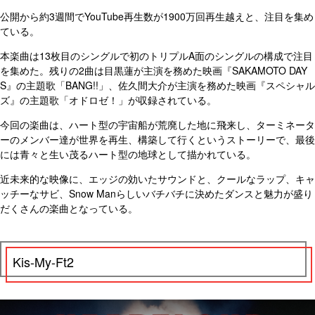
公開から約3週間でYouTube再生数が1900万回再生越えと、注目を集め
ている。
本楽曲は13枚目のシングルで初のトリプルA面のシングルの構成で注目
を集めた。残りの2曲は目黒蓮が主演を務めた映画『SAKAMOTO DAY
S』の主題歌「BANG!!」、佐久間大介が主演を務めた映画『スペシャル
ズ』の主題歌「オドロゼ！」が収録されている。
今回の楽曲は、ハート型の宇宙船が荒廃した地に飛来し、ターミネータ
ーのメンバー達が世界を再生、構築して行くというストーリーで、最後
には青々と生い茂るハート型の地球として描かれている。
近未来的な映像に、エッジの効いたサウンドと、クールなラップ、キャ
ッチーなサビ、Snow Manらしいバチバチに決めたダンスと魅力が盛り
だくさんの楽曲となっている。
Kis-My-Ft2