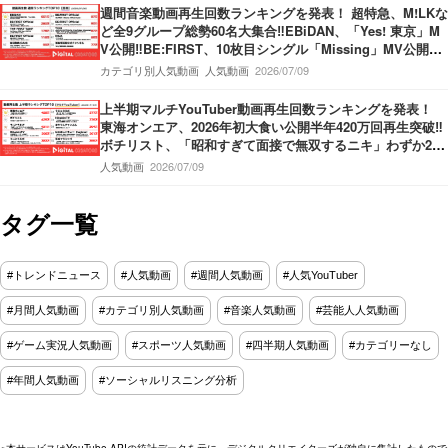
週間音楽動画再生回数ランキングを発表！ 超特急、M!LKな
ど全9グループ総勢60名大集合‼EBiDAN、「Yes! 東京」M
V公開‼BE:FIRST、10枚目シングル「Missing」MV公開‼M
ove ver.＆Story ver.の2本立てMV‼THE FIRST TAKE、Kvi
カテゴリ別人気動画
人気動画
2026/07/09
Baba＆KREVA登場‼
上半期マルチYouTuber動画再生回数ランキングを発表！
東海オンエア、2026年初大食い公開半年420万回再生突破‼
ボチリスト、「昭和すぎて面接で無双するニキ」わずか2ヶ
月で420万回再生‼うじとうえだ、100種類お酒図鑑ハワイ
人気動画
2026/07/09
編‼
タグ一覧
#トレンドニュース
#人気動画
#週間人気動画
#人気YouTuber
#月間人気動画
#カテゴリ別人気動画
#音楽人気動画
#芸能人人気動画
#ゲーム実況人気動画
#スポーツ人気動画
#四半期人気動画
#カテゴリーなし
#年間人気動画
#ソーシャルリスニング分析
※本サービスはYouTube APIの統計データを元に、デジタルクリエイターズが独自に集計したもので