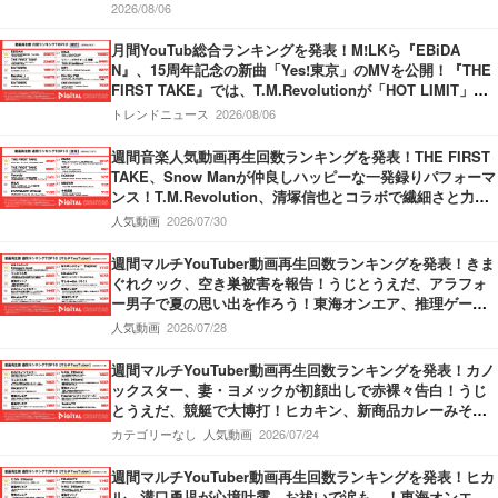
『中田敦彦のYouTube大学 – NAKATA UNIVERSITY』、日
2026/08/06
本の円安についてわかりやすく解説！
月間YouTub総合ランキングを発表！M!LKら『EBiDA
N』、15周年記念の新曲「Yes!東京」のMVを公開！『THE
FIRST TAKE』では、T.M.Revolutionが「HOT LIMIT」を
披露！『SixTONES』新曲「マイオンリー」のMVを公開！
トレンドニュース
2026/08/06
週間音楽人気動画再生回数ランキングを発表！THE FIRST
TAKE、Snow Manが仲良しハッピーな一発録りパフォーマ
ンス！T.M.Revolution、清塚信也とコラボで繊細さと力強
さ持ったパフォーマンスを披露！Vaundy、甲子園応援ソン
人気動画
2026/07/30
グMVで”熱”が炸裂！
週間マルチYouTuber動画再生回数ランキングを発表！きま
ぐれクック、空き巣被害を報告！うじとうえだ、アラフォ
ー男子で夏の思い出を作ろう！東海オンエア、推理ゲーム
でミラクル勃発！
人気動画
2026/07/28
週間マルチYouTuber動画再生回数ランキングを発表！カノ
ックスター、妻・ヨメックが初顔出しで赤裸々告白！うじ
とうえだ、競艇で大博打！ヒカキン、新商品カレーみそき
んの発売開始を報告！
カテゴリーなし
人気動画
2026/07/24
週間マルチYouTuber動画再生回数ランキングを発表！ヒカ
ル、溝口勇児が心境吐露…お祓いで涙も…！東海オンエ