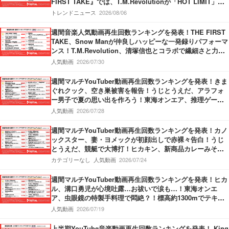
FIRST TAKE』では、T.M.Revolutionが「HOT LIMIT」を
披露！『SixTONES』新曲「マイオンリー」のMVを公開！
トレンドニュース
2026/08/06
週間音楽人気動画再生回数ランキングを発表！THE FIRST
TAKE、Snow Manが仲良しハッピーな一発録りパフォーマ
ンス！T.M.Revolution、清塚信也とコラボで繊細さと力強
さ持ったパフォーマンスを披露！Vaundy、甲子園応援ソン
人気動画
2026/07/30
グMVで”熱”が炸裂！
週間マルチYouTuber動画再生回数ランキングを発表！きま
ぐれクック、空き巣被害を報告！うじとうえだ、アラフォ
ー男子で夏の思い出を作ろう！東海オンエア、推理ゲーム
でミラクル勃発！
人気動画
2026/07/28
週間マルチYouTuber動画再生回数ランキングを発表！カノ
ックスター、妻・ヨメックが初顔出しで赤裸々告白！うじ
とうえだ、競艇で大博打！ヒカキン、新商品カレーみそき
んの発売開始を報告！
カテゴリーなし
人気動画
2026/07/24
週間マルチYouTuber動画再生回数ランキングを発表！ヒカ
ル、溝口勇児が心境吐露…お祓いで涙も…！東海オンエ
ア、虫眼鏡の特製手料理で悶絶？！標高約1300mでテキー
ラがぶ飲み…果たしてどちらが酔うのか？！
人気動画
2026/07/19
上半期YouTube音楽動画再生回数ランキングを発表！ King