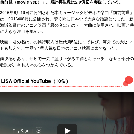
前前世（movie ver.）
」。累計再生数は2.9億回を突破している。
2016年8月19日に公開された本ミュージックビデオの楽曲「前前前世」
は、2016年8月に公開され、瞬く間に日本中で大きな話題となった、新
海誠監督作のアニメ映画「君の名は」のテーマ曲に使用され、映画と共
に大きな注目を集めた。
映画「君の名は」の興行収入は歴代第5位にまで伸び、海外での大ヒッ
トも加えて、世界で1番人気な日本のアニメ映画にまでなった。
爽快感があり、サビで一気に盛り上がる曲調とキャッチ―なサビ部分の
歌詞が、今も人々の心をつかんでいる。
LiSA Official YouTube（10位）