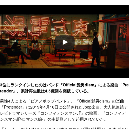
3位にランクインしたのはバンド『
Official髭男dism』による楽曲「Pre
tender」。累計再生数は4.5億回を突破している。
男性4人による「ピアノポップバンド」、『
Official髭男dism』の楽曲
「Pretender」は2019年4月16日に公開されたJpop楽曲。
大人気連続テ
レビドラマシリーズ『コンフィデンスマンJP』の映画、『コンフィデ
ンスマンJP-ロマンス編-』の主題歌として起用されていた。
「たった一つ確かなことがあるとするのならば君は綺麗だ」なあどとい