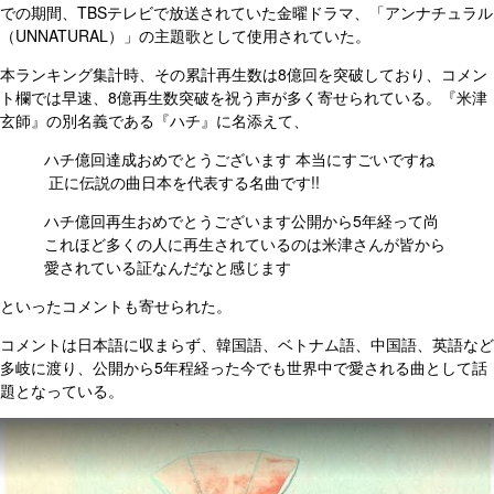
での期間、TBSテレビで放送されていた金曜ドラマ、「アンナチュラル
（UNNATURAL）」の主題歌として使用されていた。
本ランキング集計時、その累計再生数は8億回を突破しており、コメン
ト欄では早速、8億再生数突破を祝う声が多く寄せられている。『米津
玄師』の別名義である『ハチ』に名添えて、
ハチ億回達成おめでとうございます
本当にすごいですね
正に伝説の曲
日本を代表する名曲です!!
ハチ億回再生おめでとうございます
公開から5年経って尚
これほど多くの人に再生されているのは米津さんが皆から
愛されている証なんだなと感じます
といったコメントも寄せられた。
コメントは日本語に収まらず、韓国語、ベトナム語、中国語、英語など
多岐に渡り、公開から5年程経った今でも世界中で愛される曲として話
題となっている。