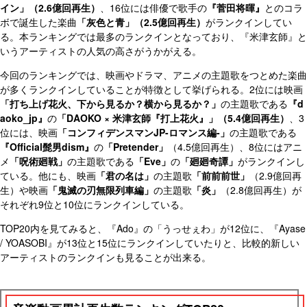
イン」（2.6億回再生）
、16位には俳優で歌手の
『菅田将暉』
とのコラ
ボで誕生した楽曲
「灰色と青」（2.5億回再生）
がランクインしてい
る。本ランキングでは最多のランクインとなっており、『米津玄師』と
いうアーティストの人気の高さがうかがえる。
今回のランキングでは、映画やドラマ、アニメの主題歌をつとめた楽曲
が多くランクインしていることが特徴として挙げられる。2位には映画
「打ち上げ花火、下から見るか？横から見るか？」
の主題歌である
『d
aoko_jp』
の
「DAOKO × 米津玄師『打上花火』」（5.4億回再生）
、3
位には、映画
「コンフィデンスマンJP-ロマンス編-」
の主題歌である
『Official髭男dism』
の
「Pretender」
（4.5億回再生）、8位にはアニ
メ
「呪術廻戦」
の主題歌である
「Eve」
の
「廻廻奇譚」
がランクインし
ている。他にも、映画
「君の名は」
の主題歌
「前前前世」
（2.9億回再
生）や映画
「鬼滅の刃無限列車編」
の主題歌
「炎」
（2.8億回再生）が
それぞれ9位と10位にランクインしている。
TOP20内を見てみると、『Ado』の「うっせぇわ」が12位に、『Ayase
/ YOASOBI』が13位と15位にランクインしていたりと、比較的新しい
アーティストのランクインも見ることが出来る。