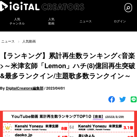
人気
人気
ニュース
ログイン
チャンネル
動画
ニュース
人気動画
【ランキング】累計再生数ランキング<音楽
>～米津玄師「Lemon」ハチ(8)億回再生突破
&最多ランクイン/主題歌多数ランクイン～
By
DigitalCreators編集部
/
2023/04/01