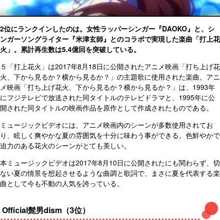
2位にランクインしたのは。女性ラッパーシンガー『DAOKO』と、シ
ンガーソングライター『米津玄師』とのコラボで実現した楽曲「打上花
火」。累計再生数は5.4億回を突破している。
５「打上花火」は2017年8月18日に公開されたアニメ映画「打ち上げ花
火、下から見るか？横から見るか？」の主題歌に使用された楽曲。アニ
メ映画「打ち上げ花火、下から見るか？横から見るか？」は、1993年
にフジテレビで放送された同タイトルのテレビドラマと、1995年に公
開された同タイトルの映画作品を原作として作成されたものである。
ミュージックビデオには、アニメ映画内のシーンが多数使用されてお
り、眩しく爽やかな夏の雰囲気を十分に味わう事ができる。色鮮やかで
迫力のある花火のシーンがとても美しい。
本ミュージックビデオは2017年8月10日に公開されたにも関わらず、切
ない夏の情景を想起させるような曲調と歌詞で、まさに夏を代表する楽
曲として今も不動の人気を誇っている。
Official髭男dism（3位）