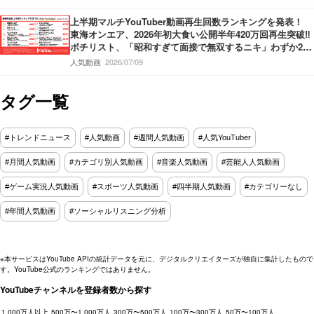
Baba＆KREVA登場‼
上半期マルチYouTuber動画再生回数ランキングを発表！
東海オンエア、2026年初大食い公開半年420万回再生突破‼
ボチリスト、「昭和すぎて面接で無双するニキ」わずか2ヶ
月で420万回再生‼うじとうえだ、100種類お酒図鑑ハワイ
人気動画
2026/07/09
編‼
タグ一覧
#トレンドニュース
#人気動画
#週間人気動画
#人気YouTuber
#月間人気動画
#カテゴリ別人気動画
#音楽人気動画
#芸能人人気動画
#ゲーム実況人気動画
#スポーツ人気動画
#四半期人気動画
#カテゴリーなし
#年間人気動画
#ソーシャルリスニング分析
※本サービスはYouTube APIの統計データを元に、デジタルクリエイターズが独自に集計したもので
す。YouTube公式のランキングではありません。
YouTubeチャンネルを登録者数から探す
1,000万人以上
500万〜1,000万人
300万〜500万人
100万〜300万人
50万〜100万人