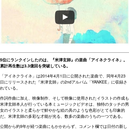
5位にランクインしたのは、『米津玄師』の楽曲「アイネクライネ」。
累計再生数は3.3億回を突破している。
「アイネクライネ」は2014年4月1日に公開された楽曲で、同年4月23
日にリリースされた『米津玄師』の2ndアルバム「YANKEE」に収録さ
れている。
作詞作曲に加え、映像制作、そして映像に使用されたイラストの作成も
米津玄師本人が行っている本ミュージックビデオは、独特のタッチの男
女のイラストと柔らかで鮮やかな絵の具のような色彩がとても印象的
だ。米津玄師の多彩な才能が光る、数多の楽曲のうちの一つである。
公開から約9年が経つ楽曲にもかかわらず、コメント欄では日付の新し