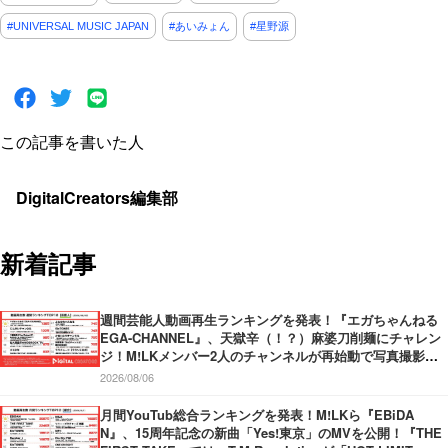
#UNIVERSAL MUSIC JAPAN
#あいみょん
#星野源
この記事を書いた人
DigitalCreators編集部
新着記事
週間芸能人動画再生ランキングを発表！『エガちゃんねる
EGA-CHANNEL』、天獄辛（！？）麻婆刀削麺にチャレン
ジ！M!LKメンバー2人のチャンネルが再始動で写真撮影！
『中田敦彦のYouTube大学 – NAKATA UNIVERSITY』、日
2026/08/06
本の円安についてわかりやすく解説！
月間YouTub総合ランキングを発表！M!LKら『EBiDA
N』、15周年記念の新曲「Yes!東京」のMVを公開！『THE