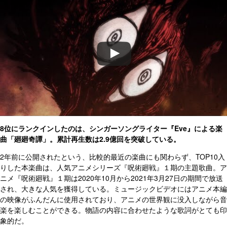
8位にランクインしたのは、シンガーソングライター『Eve』による楽
曲「廻廻奇譚」。累計再生数は2.9億回を突破している。
2年前に公開されたという、比較的最近の楽曲にも関わらず、TOP10入
りした本楽曲は、人気アニメシリーズ『呪術廻戦』１期の主題歌曲。ア
ニメ『呪術廻戦』１期は2020年10月から2021年3月27日の期間で放送
され、大きな人気を獲得している。ミュージックビデオにはアニメ本編
の映像がふんだんに使用されており、アニメの世界観に没入しながら音
楽を楽しむことができる。物語の内容に合わせたような歌詞がとても印
象的だ。