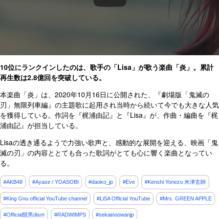
10位にランクインしたのは、歌手の「Lisa」が歌う楽曲「炎」。累計
再生数は2.8億回を突破している。
本楽曲「炎」は、2020年10月16日に公開された、『劇場版「鬼滅の
刃」無限列車編』の主題歌に起用され当時から続いて今でも大きな人気
を獲得している。作詞を『梶浦由記』と『Lisa』が、作曲・編曲を『梶
浦由記』が担当している。
Lisaの透き通るようで力強い歌声と、感動的な展開を迎える、映画「鬼
滅の刃」の内容ととても合った歌詞がとても心に響く楽曲となってい
る。
#AKB48
#Ayase / YOASOBI
#daoko_jp
#Eve
#Kenshi Yonezu 米津玄師
#King Gnu official YouTube channel
#LiSA Official YouTube
#Mrs. GREEN APPLE
#Official髭男dism
#RADWIMPS
#sekainoowarijp