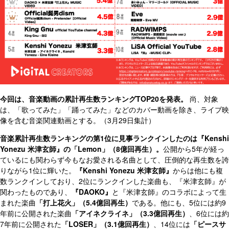
今回は、音楽動画の累計再生数ランキングTOP20を発表。
尚、対象
は、「歌ってみた」「踊ってみた」などのカバー動画を除き、ライブ映
像を含む音楽関連動画とする。（3月29日集計）
音楽累計再生数ランキングの第1位に見事ランクインしたのは『Kenshi
Yonezu 米津玄師』の「Lemon」（8億回再生）。
公開から5年が経っ
ているにも関わらず今もなお愛される名曲として、圧倒的な再生数を誇
りながら1位に輝いた。
『Kenshi Yonezu 米津玄師』
からは他にも複
数ランクインしており、2位にランクインした楽曲も、『米津玄師』が
関わったものであり、
『DAOKO』
と『米津玄師』のコラボによって生
まれた楽曲
「打上花火」（5.4億回再生）
である。他にも、5位には約9
年前に公開された楽曲
「アイネクライネ」（3.3億回再生）
、6位には約
7年前に公開された
「LOSER」（3.1億回再生）
、14位には
「ピースサ