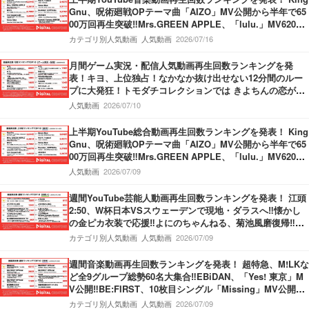
Gnu、呪術廻戦OPテーマ曲「AIZO」MV公開から半年で65
00万回再生突破‼Mrs.GREEN APPLE、「lulu.」MV6200
万回再生突破‼M!LK、「爆裂愛してる」第3位獲得‼
カテゴリ別人気動画
人気動画
2026/07/16
月間ゲーム実況・配信人気動画再生回数ランキングを発
表！キヨ、上位独占！なかなか抜け出せない12分間のルー
プに大発狂！トモダチコレクションでは きよちんの恋が動
き出す！盲目少女をぬいぐるみを使って救うホラーゲーム
人気動画
2026/07/10
も！
上半期YouTube総合動画再生回数ランキングを発表！ King
Gnu、呪術廻戦OPテーマ曲「AIZO」MV公開から半年で65
00万回再生突破‼Mrs.GREEN APPLE、「lulu.」MV6200
万回再生突破‼M!LK、「爆裂愛してる」第3位獲得‼
人気動画
2026/07/09
週間YouTube芸能人動画再生回数ランキングを発表！ 江頭
2:50、W杯日本VSスウェーデンで現地・ダラスへ‼懐かし
の金ピカ衣装で応援‼よにのちゃんねる、菊池風磨復帰‼神
楽坂のてんぷらの名店へ！捨て猫オーディション最終回公
カテゴリ別人気動画
人気動画
2026/07/09
開‼
週間音楽動画再生回数ランキングを発表！ 超特急、M!LKな
ど全9グループ総勢60名大集合‼EBiDAN、「Yes! 東京」M
V公開‼BE:FIRST、10枚目シングル「Missing」MV公開‼M
ove ver.＆Story ver.の2本立てMV‼THE FIRST TAKE、Kvi
カテゴリ別人気動画
人気動画
2026/07/09