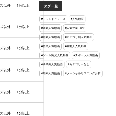
「昭和すぎて面接で無双す
ズ以外
1分以上
タグ一覧
るニキ」わずか2ヶ月で420
万回再生‼うじとうえだ、1
00種類お酒図鑑ハワイ編‼
#トレンドニュース
#人気動画
ズ以外
1分以上
#週間人気動画
#人気YouTuber
#月間人気動画
#カテゴリ別人気動画
#音楽人気動画
#芸能人人気動画
ズ以外
1分以上
#ゲーム実況人気動画
#スポーツ人気動画
#四半期人気動画
#カテゴリーなし
ズ以外
1分以上
#年間人気動画
#ソーシャルリスニング分析
ズ以外
1分以上
ズ以外
1分以上