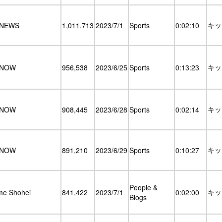
キッ
VNEWS
1,011,713
2023/7/1
Sports
0:02:10
キッ
VNOW
956,538
2023/6/25
Sports
0:13:23
キッ
VNOW
908,445
2023/6/28
Sports
0:02:14
キッ
VNOW
891,210
2023/6/29
Sports
0:10:27
People &
キッ
me Shohei
841,422
2023/7/1
0:02:00
Blogs