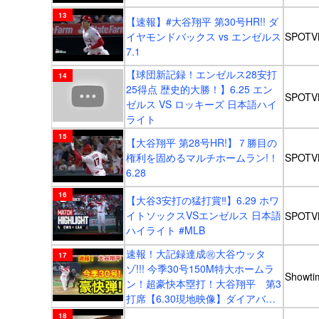
【速報】#大谷翔平 第30号HR!! ダ
イヤモンドバックス vs エンゼルス
SPOT
7.1
【球団新記録！エンゼルス28安打
25得点 歴史的大勝！】6.25 エン
SPOT
ゼルス VS ロッキーズ 日本語ハイ
ライト
【大谷翔平 第28号HR!】７勝目の
権利を固めるマルチホームラン!！
SPOT
6.28
【大谷3安打の猛打賞‼︎】6.29 ホワ
イトソックスVSエンゼルス 日本語
SPOT
ハイライト #MLB
速報！大記録達成㊗️大谷ウッタ
ゾ!!! 今季30号150M特大ホームラ
Showti
ン！超豪快本塁打！大谷翔平 第3
打席【6.30現地映像】ダイアバッ
クス5-0エンゼルス2番DH大谷翔平