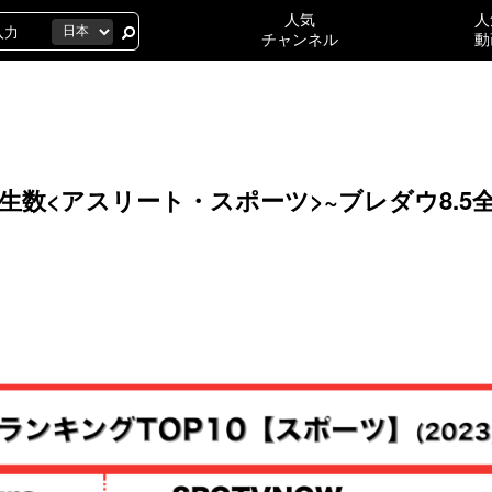
人気
人
チャンネル
動
数<アスリート・スポーツ>~ブレダウ8.5全