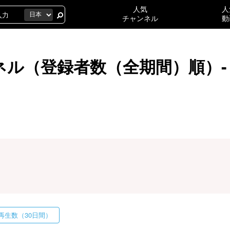
人気
人
チャンネル
動
ンネル（登録者数（全期間）順）-
再生数（30日間）