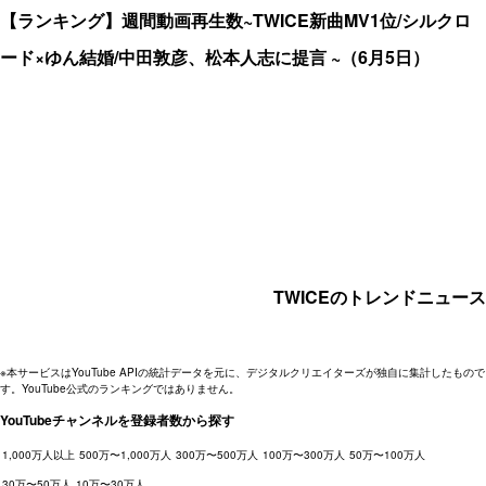
【ランキング】週間動画再生数~TWICE新曲MV1位/シルクロ
ード×ゆん結婚/中田敦彦、松本人志に提言 ~（6月5日）
TWICEのトレンドニュース
※本サービスはYouTube APIの統計データを元に、デジタルクリエイターズが独自に集計したもので
す。YouTube公式のランキングではありません。
YouTubeチャンネルを登録者数から探す
1,000万人以上
500万〜1,000万人
300万〜500万人
100万〜300万人
50万〜100万人
30万〜50万人
10万〜30万人