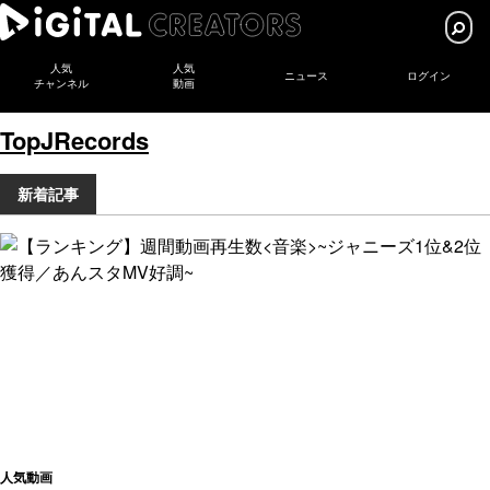
人気
人気
ニュース
ログイン
チャンネル
動画
TopJRecords
新着記事
人気動画