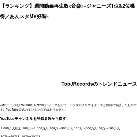
【ランキング】週間動画再生数<音楽>~ジャニーズ1位&2位獲
得／あんスタMV好調~
TopJRecordsのトレンドニュース
※本サービスはYouTube APIの統計データを元に、デジタルクリエイターズが独自に集計したもので
す。YouTube公式のランキングではありません。
YouTubeチャンネルを登録者数から探す
1,000万人以上
500万〜1,000万人
300万〜500万人
100万〜300万人
50万〜100万人
30万〜50万人
10万〜30万人