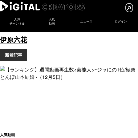
人気
人気
ニュース
ログイン
チャンネル
動画
伊原六花
新着記事
人気動画