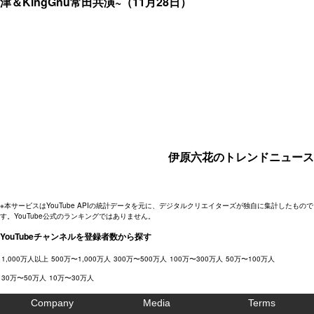
津＆KingGnu常田共演~（11月28日）
伊原六花のトレンドニュース
※本サービスはYouTube APIの統計データを元に、デジタルクリエイターズが独自に集計したもので
す。YouTube公式のランキングではありません。
YouTubeチャンネルを登録者数から探す
1,000万人以上
500万〜1,000万人
300万〜500万人
100万〜300万人
50万〜100万人
30万〜50万人
10万〜30万人
Company
Media
Terms