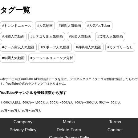
タグ一覧
#トレンドニュース
#人気動画
#週間人気動画
#人気YouTuber
#月間人気動画
#カテゴリ別人気動画
#音楽人気動画
#芸能人人気動画
#ゲーム実況人気動画
#スポーツ人気動画
#四半期人気動画
#カテゴリーなし
#年間人気動画
#ソーシャルリスニング分析
※本サービスはYouTube APIの統計データを元に、デジタルクリエイターズが独自に集計したもので
す。YouTube公式のランキングではありません。
YouTubeチャンネルを登録者数から探す
1,000万人以上
500万〜1,000万人
300万〜500万人
100万〜300万人
50万〜100万人
30万〜50万人
10万〜30万人
Company
Media
Terms
Privacy Policy
Delete Form
Contact
Google Privacy Polic