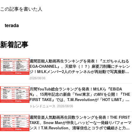
この記事を書いた人
terada
新着記事
週間芸能人動画再生ランキングを発表！『エガちゃんねる
EGA-CHANNEL』、天獄辛（！？）麻婆刀削麺にチャレン
ジ！M!LKメンバー2人のチャンネルが再始動で写真撮影！
『中田敦彦のYouTube大学 – NAKATA UNIVERSITY』、日
2026/08/06
本の円安についてわかりやすく解説！
月間YouTub総合ランキングを発表！M!LKら『EBiDA
N』、15周年記念の新曲「Yes!東京」のMVを公開！『THE
FIRST TAKE』では、T.M.Revolutionが「HOT LIMIT」を
披露！『SixTONES』新曲「マイオンリー」のMVを公開！
トレンドニュース
2026/08/06
週間音楽人気動画再生回数ランキングを発表！THE FIRST
TAKE、Snow Manが仲良しハッピーな一発録りパフォーマ
ンス！T.M.Revolution、清塚信也とコラボで繊細さと力強