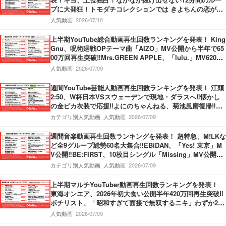
プに大発狂！トモダチコレクションでは きよちんの恋が動
き出す！盲目少女をぬいぐるみを使って救うホラーゲーム
人気動画
2026/07/10
も！
上半期YouTube総合動画再生回数ランキングを発表！ King
Gnu、呪術廻戦OPテーマ曲「AIZO」MV公開から半年で65
00万回再生突破‼Mrs.GREEN APPLE、「lulu.」MV6200
万回再生突破‼M!LK、「爆裂愛してる」第3位獲得‼
人気動画
2026/07/09
週間YouTube芸能人動画再生回数ランキングを発表！ 江頭
2:50、W杯日本VSスウェーデンで現地・ダラスへ‼懐かし
の金ピカ衣装で応援‼よにのちゃんねる、菊池風磨復帰‼神
楽坂のてんぷらの名店へ！捨て猫オーディション最終回公
カテゴリ別人気動画
人気動画
2026/07/09
開‼
週間音楽動画再生回数ランキングを発表！ 超特急、M!LKな
ど全9グループ総勢60名大集合‼EBiDAN、「Yes! 東京」M
V公開‼BE:FIRST、10枚目シングル「Missing」MV公開‼M
ove ver.＆Story ver.の2本立てMV‼THE FIRST TAKE、Kvi
カテゴリ別人気動画
人気動画
2026/07/09
Baba＆KREVA登場‼
上半期マルチYouTuber動画再生回数ランキングを発表！
東海オンエア、2026年初大食い公開半年420万回再生突破‼
ボチリスト、「昭和すぎて面接で無双するニキ」わずか2ヶ
月で420万回再生‼うじとうえだ、100種類お酒図鑑ハワイ
人気動画
2026/07/09
編‼