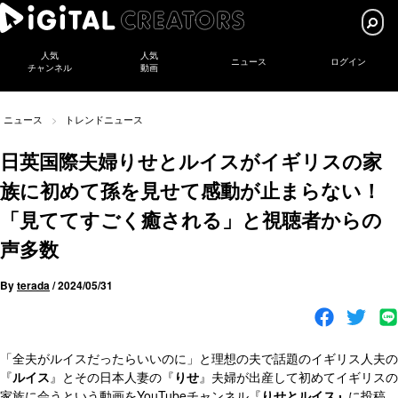
人気
人気
ニュース
ログイン
チャンネル
動画
ニュース
トレンドニュース
日英国際夫婦りせとルイスがイギリスの家
族に初めて孫を見せて感動が止まらない！
「見ててすごく癒される」と視聴者からの
声多数
By
terada
/
2024/05/31
「全夫がルイスだったらいいのに」と理想の夫で話題のイギリス人夫の
『
ルイス
』とその日本人妻の『
りせ
』夫婦が出産して初めてイギリスの
家族に会うという動画をYouTubeチャンネル『
りせとルイス』
に投稿。