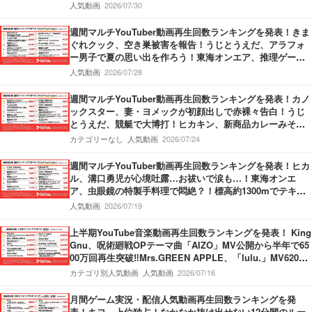
さ持ったパフォーマンスを披露！Vaundy、甲子園応援ソン
人気動画
2026/07/30
グMVで”熱”が炸裂！
週間マルチYouTuber動画再生回数ランキングを発表！きま
ぐれクック、空き巣被害を報告！うじとうえだ、アラフォ
ー男子で夏の思い出を作ろう！東海オンエア、推理ゲーム
でミラクル勃発！
人気動画
2026/07/28
週間マルチYouTuber動画再生回数ランキングを発表！カノ
ックスター、妻・ヨメックが初顔出しで赤裸々告白！うじ
とうえだ、競艇で大博打！ヒカキン、新商品カレーみそき
んの発売開始を報告！
カテゴリーなし
人気動画
2026/07/24
週間マルチYouTuber動画再生回数ランキングを発表！ヒカ
ル、溝口勇児が心境吐露…お祓いで涙も…！東海オンエ
ア、虫眼鏡の特製手料理で悶絶？！標高約1300mでテキー
ラがぶ飲み…果たしてどちらが酔うのか？！
人気動画
2026/07/19
上半期YouTube音楽動画再生回数ランキングを発表！ King
Gnu、呪術廻戦OPテーマ曲「AIZO」MV公開から半年で65
00万回再生突破‼Mrs.GREEN APPLE、「lulu.」MV6200
万回再生突破‼M!LK、「爆裂愛してる」第3位獲得‼
カテゴリ別人気動画
人気動画
2026/07/16
月間ゲーム実況・配信人気動画再生回数ランキングを発
表！キヨ、上位独占！なかなか抜け出せない12分間のルー