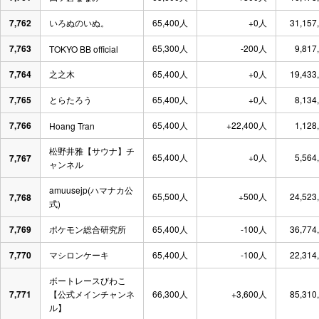
7,762
いろぬのいぬ。
65,400人
+0人
31,157
7,763
65,300人
-200人
9,817
TOKYO BB official
7,764
之之木
65,400人
+0人
19,433
7,765
とらたろう
65,400人
+0人
8,134
7,766
65,400人
+22,400人
1,128
Hoang Tran
松野井雅【サウナ】チ
65,400人
+0人
5,564
7,767
ャンネル
amuusejp(ハマナカ公
65,500人
+500人
24,523
7,768
式)
7,769
ポケモン総合研究所
65,400人
-100人
36,774
7,770
マシロンケーキ
65,400人
-100人
22,314
ボートレースびわこ
7,771
【公式メインチャンネ
66,300人
+3,600人
85,310
ル】