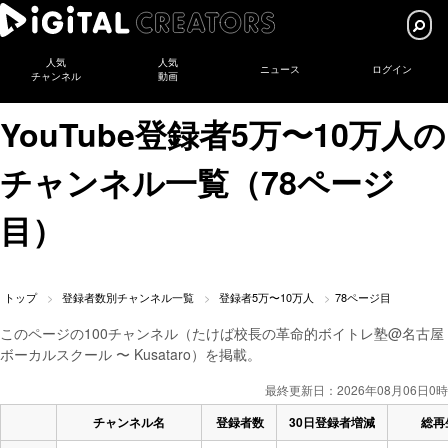
人気
人気
ニュース
ログイン
チャンネル
動画
YouTube登録者5万〜10万人の
チャンネル一覧（78ページ
目）
トップ
登録者数別チャンネル一覧
登録者5万〜10万人
78ページ目
このページの100チャンネル（たけば校長の革命的ボイトレ塾@名古屋
ボーカルスクール 〜 Kusataro）を掲載。
最終更新日：2026年08月06日0時
チャンネル名
登録者数
30日登録者増減
総再