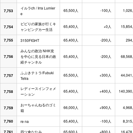
イルラch / Irra Lumier
65,500人
-100人
1,026
7,753
e
ビビりの家族が行くキ
65,400人
+0人
15,854
7,754
ャンピングカー生活
7,755
65,400人
-200人
294
3150FIGHT
みんなの政治 NHK党
7,756
を中心に見る日本の政
65,400人
-200人
68,568
経チャンネル
ふぶきテトラ/Fubuki
65,500人
+300人
44,041
7,757
Tetra
レディースインフォメ
65,400人
+400人
140,390
7,758
ーション
おーちゃんねるのゴミ
66,000人
+900人
4,968
7,759
箱
7,760
65,400人
-100人
8,315
re na
7,761
四ツ倉ななみ
65,600人
+800人
16,478