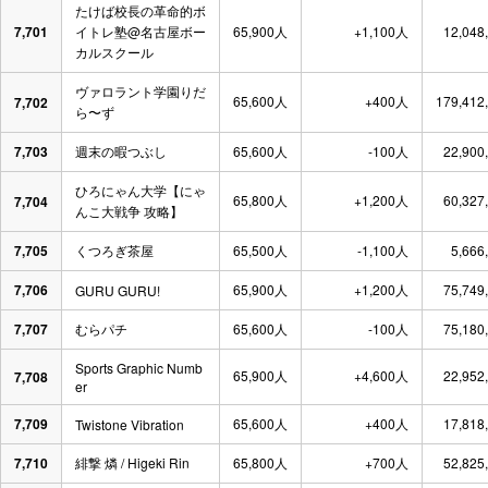
たけば校長の革命的ボ
7,701
イトレ塾@名古屋ボー
65,900人
+1,100人
12,048
カルスクール
ヴァロラント学園りだ
65,600人
+400人
179,412
7,702
ら〜ず
7,703
週末の暇つぶし
65,600人
-100人
22,900
ひろにゃん大学【にゃ
65,800人
+1,200人
60,327
7,704
んこ大戦争 攻略】
7,705
くつろぎ茶屋
65,500人
-1,100人
5,666
7,706
65,900人
+1,200人
75,749
GURU GURU!
7,707
むらパチ
65,600人
-100人
75,180
Sports Graphic Numb
65,900人
+4,600人
22,952
7,708
er
7,709
65,600人
+400人
17,818
Twistone Vibration
7,710
緋撃 燐 / Higeki Rin
65,800人
+700人
52,825