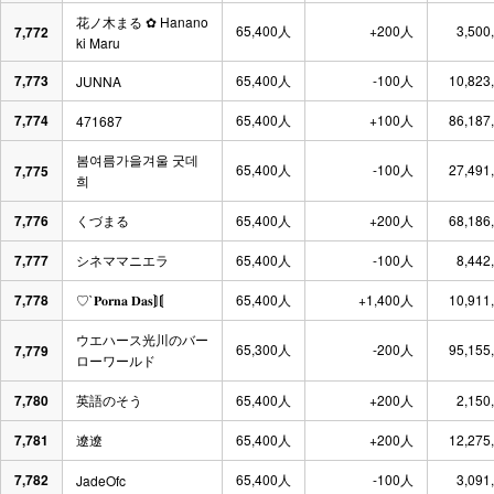
花ノ木まる ✿ Hanano
65,400人
+200人
3,500
7,772
ki Maru
7,773
65,400人
-100人
10,823
JUNNA
7,774
65,400人
+100人
86,187
471687
봄여름가을겨울 굿데
65,400人
-100人
27,491
7,775
희
7,776
くづまる
65,400人
+200人
68,186
7,777
シネママニエラ
65,400人
-100人
8,442
7,778
♡︎`𝐏𝐨𝐫𝐧𝐚 𝐃𝐚𝐬⟭⟬
65,400人
+1,400人
10,911
ウエハース光川のバー
65,300人
-200人
95,155
7,779
ローワールド
7,780
英語のそう
65,400人
+200人
2,150
7,781
遼遼
65,400人
+200人
12,275
7,782
65,400人
-100人
3,091
JadeOfc