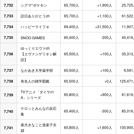
7,732
シグマ*ポケモン
65,700人
+1,900人
25,725
7,733
訪日ありがとうch
65,700人
+1,100人
61,522
7,734
ハッピーライフ☺︎
69,400人
+31,500人
11,907
7,735
65,400人
-200人
45,419
SNOO GAMES
ゆっくりエヴァch
7,736
【エヴァンゲリオン解
65,500人
+100人
35,313
説】
7,737
なかあき大学薬学部
65,500人
+100人
9,591
7,738
有名人の雑学図鑑
65,500人
+0人
125,471
TVアニメ「ダイヤの
65,800人
+900人
61,619
7,739
A」シリーズ
ケロッとみんなの反応
65,400人
-300人
85,016
7,740
集
柴犬きなこと道産子夫
65,800人
+1,600人
100,900
7,741
婦