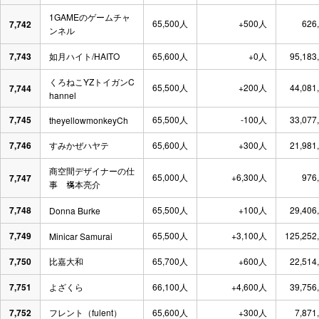
1GAMEのゲームチャ
65,500人
+500人
626
7,742
ンネル
7,743
如月ハイト/HAITO
65,600人
+0人
95,183
くろねこYZトイガンC
65,500人
+200人
44,081
7,744
hannel
7,745
65,500人
-100人
33,077
theyellowmonkeyCh
7,746
すみかぜハヤテ
65,600人
+300人
21,981
商空間デザイナーの仕
65,000人
+6,300人
976
7,747
事 𣘺本亮介
7,748
65,500人
+100人
29,406
Donna Burke
7,749
65,500人
+3,100人
125,252
Minicar Samurai
7,750
比嘉大和
65,700人
+600人
22,514
7,751
よざくら
66,100人
+4,600人
39,756
7,752
フレント（fulent）
65,600人
+300人
7,871