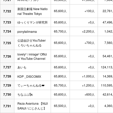
新国立劇場 New Natio
65,600人
+100人
22,761
7,722
nal Theatre Tokyo
7,723
ゆっくりマンガ研究所
65,600人
+0人
47,496
7,724
65,700人
+2,200人
1,042
ponytailmama
公認会計士YouTuber
65,600人
+700人
7,560
7,725
くろいちゃんねる
lovely² / mirage² Offici
65,600人
+0人
54,461
7,726
al YouTube Channel
7,727
あいも
65,600人
+0人
124,113
7,728
65,800人
+1,000人
14,369
KDP _DISCOMIX
7,729
てぃーちゃんねる👑
65,700人
+1,200人
110,595
7,730
ちなぷぷ🗽
65,600人
+600人
42,614
Reza Avanluna 【NIJI
65,500人
+0人
4,360
7,731
SANJI / にじさんじ】