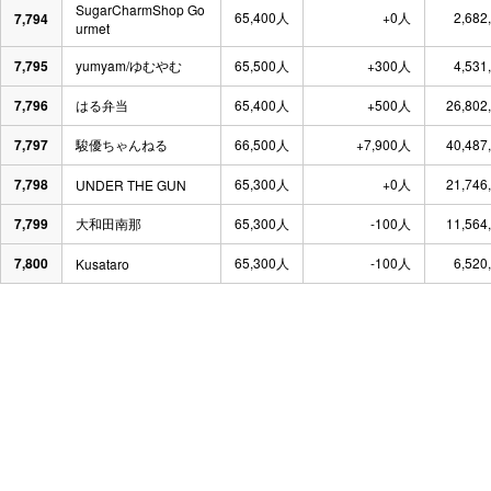
SugarCharmShop Go
65,400人
+0人
2,682
7,794
urmet
7,795
yumyam/ゆむやむ
65,500人
+300人
4,531
7,796
はる弁当
65,400人
+500人
26,802
7,797
駿優ちゃんねる
66,500人
+7,900人
40,487
7,798
65,300人
+0人
21,746
UNDER THE GUN
7,799
大和田南那
65,300人
-100人
11,564
7,800
65,300人
-100人
6,520
Kusataro