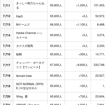
きっしー助六ちゃんね
65,800人
+1,000人
101,453
7,711
る
7,712
65,600人
+0人
52,972
frap5
7,713
Mゲームズ
66,000人
+1,100人
8,488
Hacka Channel ハッ
65,600人
+0人
3,274
7,714
カドール
7,715
タクスポ競馬
65,600人
+0人
2,230
7,716
鯨蛸
65,600人
+300人
14,771
チョッパー・ポーネグ
67,000人
+9,600人
233,748
7,717
リフ【ワンピース】
7,718
65,600人
+100人
22,627
fancam tube
NOT NORMAL OFFIC
65,600人
-100人
1
7,719
E | 비정상오피스
7,720
𝐓hɑყ . 愛
65,600人
+700人
23,604
7,721
ARKHE / アルケー
65,900人
+1,000人
7,664