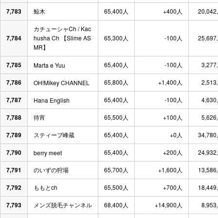
7,783
鯨木
65,400人
+400人
20,042
カチューシャCh / Kac
7,784
husha Ch 【Slime AS
65,300人
-100人
25,697
MR】
7,785
65,400人
-100人
3,277
Marta e Yuu
7,786
65,800人
+1,400人
2,513
OH!Mikey CHANNEL
7,787
65,400人
-100人
4,630
Hana English
7,788
待宵
65,500人
+100人
5,626
7,789
スティーブ峰蔵
65,400人
+0人
34,780
7,790
65,400人
+200人
24,932
berry meet
7,791
のいずの狩場
65,700人
+1,600人
13,586
7,792
ももとch
65,500人
+700人
18,449
7,793
メンズ脱毛チャンネル
68,400人
+14,900人
8,953