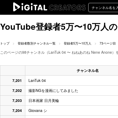
YouTube登録者5万〜10万
トップ
登録者数別チャンネル一覧
登録者5万〜10万人
73ページ目
このページの98チャンネル（LanTuk 04 〜 ねねあのね Nene Anone
チャンネル名
7,201
LanTuk 04
7,202
撮影NGを漫画にしてみました
7,203
日本画家 日月美輪
7,204
Giovana シ