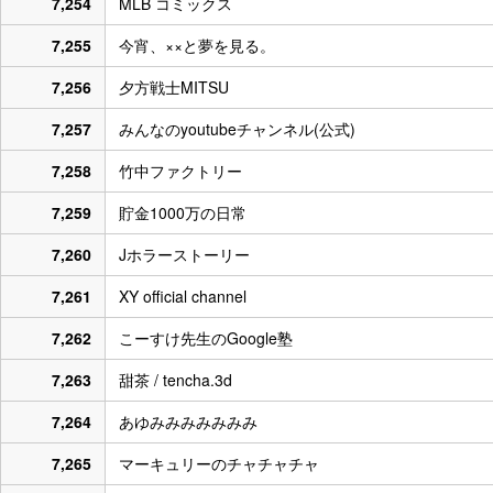
7,254
MLB コミックス
7,255
今宵、××と夢を見る。
7,256
夕方戦士MITSU
7,257
みんなのyoutubeチャンネル(公式)
7,258
竹中ファクトリー
7,259
貯金1000万の日常
7,260
Jホラーストーリー
7,261
XY official channel
7,262
こーすけ先生のGoogle塾
7,263
甜茶 / tencha.3d
7,264
あゆみみみみみみみ
7,265
マーキュリーのチャチャチャ