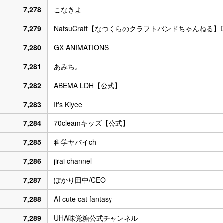
7,278
こなきよ
7,279
NatsuCraft【なつくらのクラフトバンドちゃんねる】DIY P
7,280
GX ANIMATIONS
7,281
あみち。
7,282
ABEMA LDH【公式】
7,283
It's Kiyee
7,284
70cleamキッズ【公式】
7,285
科学ヤバイch
7,286
jirai channel
7,287
ぽかり田中/CEO
7,288
AI cute cat fantasy
7,289
UHA味覚糖公式チャンネル