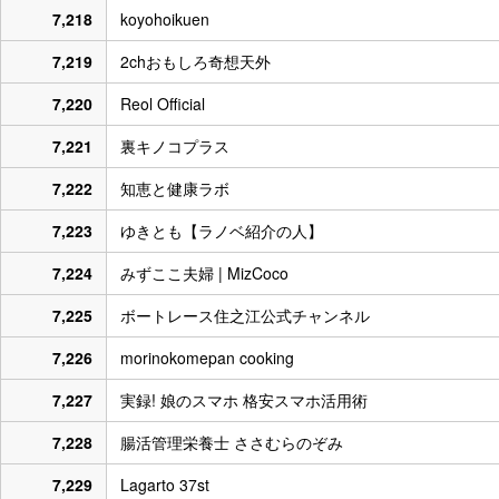
7,218
koyohoikuen
7,219
2chおもしろ奇想天外
7,220
Reol Official
7,221
裏キノコプラス
7,222
知恵と健康ラボ
7,223
ゆきとも【ラノベ紹介の人】
7,224
みずここ夫婦 | MizCoco
7,225
ボートレース住之江公式チャンネル
7,226
morinokomepan cooking
7,227
実録! 娘のスマホ 格安スマホ活用術
7,228
腸活管理栄養士 ささむらのぞみ
7,229
Lagarto 37st