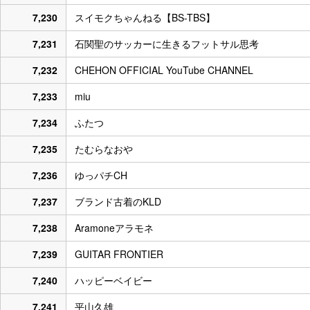
7,230
スイモクちゃんねる【BS-TBS】
7,231
石関聖のサッカーに生きるフットサル思考
7,232
CHEHON OFFICIAL YouTube CHANNEL
7,233
miu
7,234
ふたつ
7,235
たむらなおや
7,236
ゆっパチCH
7,237
ブランド古着のKLD
7,238
Aramoneアラモネ
7,239
GUITAR FRONTIER
7,240
ハッピーベイビー
7,241
平山久雄