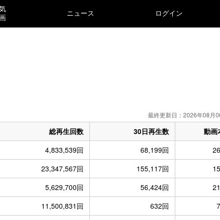
気
ニュース
ログイン
画
）
最終更新日：2026年08月0
総再生回数
30日再生数
動画
4,833,539回
68,199回
2
23,347,567回
155,117回
1
5,629,700回
56,424回
2
11,500,831回
632回