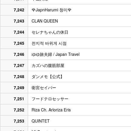
7,242
🌹JapnHarumi 청미🌹
7,243
CLAN QUEEN
7,244
セレナちゃんの休日
7,245
전지적 바위게 시점
7,246
ゆゆ旅夫婦 / Japan Travel
7,247
カズハの腹筋部屋
7,248
ダンメモ【公式】
7,249
衛宮セイバー
7,251
フードテロセッサー
7,252
Riza Ch. Arloriza Eris
7,253
QUINTET