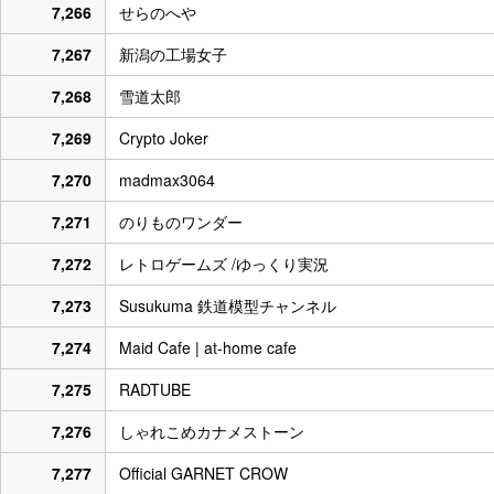
7,266
せらのへや
7,267
新潟の工場女子
7,268
雪道太郎
7,269
Crypto Joker
7,270
madmax3064
7,271
のりものワンダー
7,272
レトロゲームズ /ゆっくり実況
7,273
Susukuma 鉄道模型チャンネル
7,274
Maid Cafe | at-home cafe
7,275
RADTUBE
7,276
しゃれこめカナメストーン
7,277
Official GARNET CROW