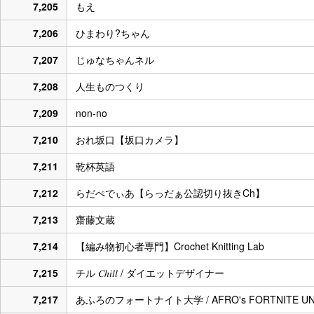
7,205
もえ
7,206
ひまわり?ちゃん
7,207
じゅなちゃんネル
7,208
人生ものつくり
7,209
non-no
7,210
おれ坂口【坂口カメラ】
7,211
乾杯英語
7,212
らだぺでぃあ【らっだぁ公認切り抜きCh】
7,213
齋藤文蔵
7,214
【編み物初心者専門】Crochet Knitting Lab
7,215
チル 𝐶ℎ𝑖𝑙𝑙 / ダイエットデザイナー
7,217
あふろのフォートナイト大学 / AFRO's FORTNITE UNI