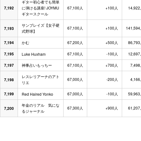
ギター初心者でも簡単
7,192
に弾ける講座! JOYMU
67,100人
+100人
14,922
ギタースクール
サンブレイズ【女子硬
67,100人
+100人
141,594
7,193
式野球】
7,194
かむ
67,200人
+500人
86,793
7,195
67,100人
-100人
12,697
Luke Huxham
7,197
神事占いもっちー
67,100人
+700人
7,498
レスレリアーナのアト
67,000人
-200人
4,166
7,198
リエ
7,199
67,000人
-100人
59,963
Red Haired Yonko
年金のリアル 気にな
67,300人
+900人
61,207
7,200
るジャーナル