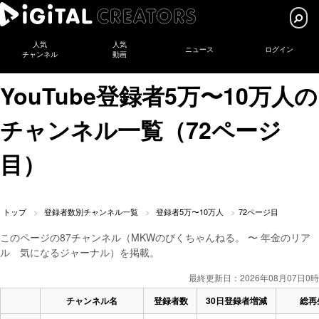
人気
人気
ニュース
ログイン
チャンネル
動画
YouTube登録者5万〜10万人の
チャンネル一覧（72ページ
目）
トップ
登録者数別チャンネル一覧
登録者5万〜10万人
72ページ目
このページの87チャンネル（MKWのびくちゃんねる。 〜 年金のリア
ル 気になるジャーナル）を掲載。
最終更新日：2026年08月07日0時
チャンネル名
登録者数
30日登録者増減
総再