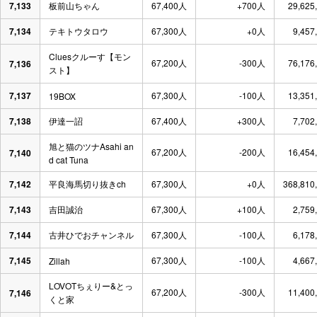
7,133
板前山ちゃん
67,400人
+700人
29,625
7,134
テキトウタロウ
67,300人
+0人
9,457
Cluesクルーす【モン
67,200人
-300人
76,176
7,136
スト】
7,137
67,300人
-100人
13,351
19BOX
7,138
伊達一詔
67,400人
+300人
7,702
旭と猫のツナAsahi an
67,200人
-200人
16,454
7,140
d cat Tuna
7,142
平良海馬切り抜きch
67,300人
+0人
368,810
7,143
吉田誠治
67,300人
+100人
2,759
7,144
古井ひでおチャンネル
67,300人
-100人
6,178
7,145
67,300人
-100人
4,667
Zillah
LOVOTちぇりー&とっ
67,200人
-300人
11,400
7,146
くと家