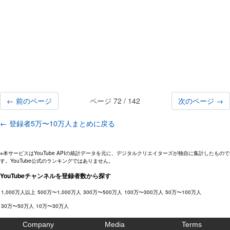
← 前のページ
ページ 72 / 142
次のページ →
← 登録者5万〜10万人まとめに戻る
※本サービスはYouTube APIの統計データを元に、デジタルクリエイターズが独自に集計したもので
す。YouTube公式のランキングではありません。
YouTubeチャンネルを登録者数から探す
1,000万人以上
500万〜1,000万人
300万〜500万人
100万〜300万人
50万〜100万人
30万〜50万人
10万〜30万人
Company
Media
Terms