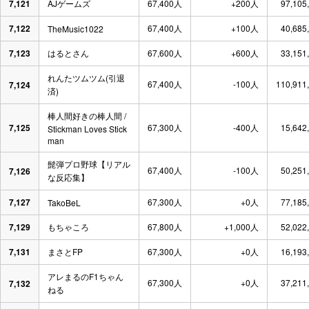
7,121
AJゲームズ
67,400人
+200人
97,105
7,122
67,400人
+100人
40,685
TheMusic1022
7,123
はるとさん
67,600人
+600人
33,151
れんたツムツム(引退
67,400人
-100人
110,911
7,124
済)
棒人間好きの棒人間 /
7,125
67,300人
-400人
15,642
Stickman Loves Stick
man
髭弾プロ野球【リアル
67,400人
-100人
50,251
7,126
な反応集】
7,127
67,300人
+0人
77,185
TakoBeL
7,129
もちゃころ
67,800人
+1,000人
52,022
7,131
まさとFP
67,300人
+0人
16,193
アレまるのF1ちゃん
67,300人
+0人
37,211
7,132
ねる