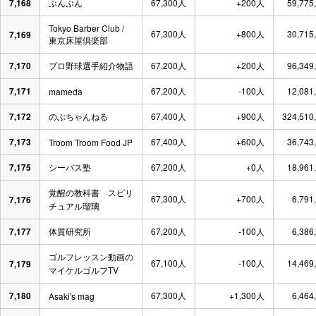
7,168
ぶんぶん
67,300人
+200人
59,775
Tokyo Barber Club /
67,300人
+800人
30,715
7,169
東京床屋倶楽部
7,170
プロ野球選手紹介物語
67,200人
+200人
96,349
7,171
67,200人
-100人
12,081
mameda
7,172
のぶちゃんねる
67,400人
+900人
324,510
7,173
67,400人
+600人
36,743
Troom Troom Food JP
7,175
シーバス塾
67,200人
+0人
18,961
覚醒の教科書 スピリ
67,300人
+700人
6,791
7,176
チュアル瑠璃
7,177
体質研究所
67,200人
-100人
6,386
ゴルフレッスン動画の
67,100人
-100人
14,469
7,179
マイケルゴルフTV
7,180
67,300人
+1,300人
6,464
Asaki's mag