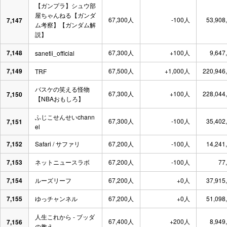
【ガンプラ】シュウ部
屋ちゃんねる【ガンダ
67,300人
-100人
53,908
7,147
ム考察】【ガンダム解
説】
7,148
67,300人
+100人
9,647
sanetii_official
7,149
67,500人
+1,000人
220,946
TRF
バスケの笑える怪物
67,300人
+100人
228,044
7,150
【NBAおもしろ】
ふじこせんせいchann
67,300人
-100人
35,402
7,151
el
7,152
Safari / サファリ
67,200人
-100人
14,241
7,153
ネットニュースラボ
67,200人
-100人
77
7,154
ルーズリーフ
67,200人
+0人
37,915
7,155
ゆっチャンネル
67,200人
+0人
51,098
人生これから - ブッダ
67,400人
+200人
8,949
7,156
の教え