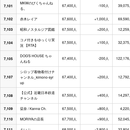
MKWのびくちゃんね
67,400人
-100人
39,075
7,101
る。
7,102
赤木レイア
67,600人
+1,000人
69,590
7,103
昭和ノスタルジア図鑑
67,500人
+200人
12,259
コメ付きをゆっくり実
67,500人
+100人
32,375
7,104
況 【RTA】
DOG'S HOUSE ちゃ
67,400人
-200人
122,176
7,105
んねる
シロップ着物着付けチ
7,107
67,400人
+200人
12,792
ャンネル_kimono-syr
up
【公式】近畿日本鉄道
67,500人
+400人
14,297
7,108
チャンネル
7,109
栞奈 / Kanna Ch.
67,500人
+800人
4,220
7,110
MORIYAの店長
67,700人
+900人
52,045
7,111
えいぷ
68,000人
+2,800人
32,804