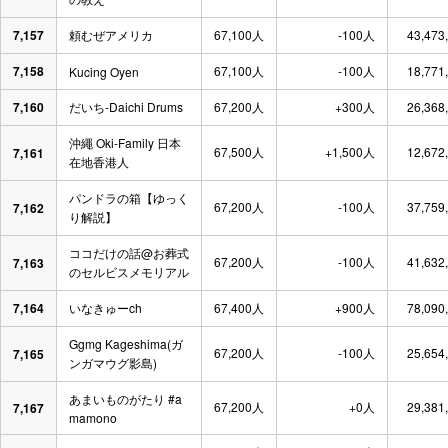
7,157
頼むぜアメリカ
67,100人
-100人
43,473
7,158
67,100人
-100人
18,771
Kucing Oyen
7,160
だいち-Daichi Drums
67,200人
+300人
26,368
沖繩 Oki-Family 日本
67,500人
+1,500人
12,672
7,161
在地香港人
パンドラの箱【ゆっく
67,200人
-100人
37,759
7,162
り解説】
ココだけの話@お葬式
67,200人
-100人
41,632
7,163
のセルビスメモリアル
7,164
いなきゅーch
67,400人
+900人
78,090
Ggmg Kageshima(ガ
67,200人
-100人
25,654
7,165
ンガマウグ影島)
あまいものがたり #a
67,200人
+0人
29,381
7,167
mamono