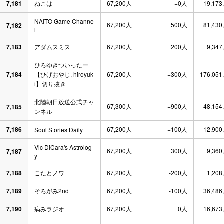
7,181
ねこは
67,200人
+0人
19,173
NAITO Game Channe
67,200人
+500人
81,430
7,182
l
7,183
アダムスミス
67,200人
+200人
9,347
ひろゆきついったー
7,184
【ひげおやじ, hiroyuk
67,200人
+300人
176,051
i】切り抜き
北陸朝日放送公式チャ
67,300人
+900人
48,154
7,185
ンネル
7,186
67,200人
+100人
12,900
Soul Stories Daily
Vic DiCara's Astrolog
67,200人
+300人
9,360
7,187
y
7,188
こたとノワ
67,200人
-200人
1,208
7,189
そろがみ2nd
67,200人
-100人
36,486
7,190
病みラジオ
67,200人
+0人
16,673