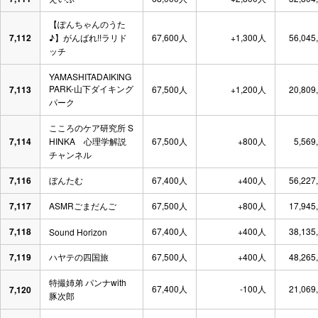
【ぽんちゃんのうた
7,112
♪】がんばれ!!ラリド
67,600人
+1,300人
56,045
ッチ
YAMASHITADAIKING
PARK-山下ダイキング
7,113
67,500人
+1,200人
20,809
パーク
こころのケア研究所 S
7,114
HINKA 心理学解説
67,500人
+800人
5,569
チャンネル
7,116
ぼんたむ
67,400人
+400人
56,227
7,117
ASMRごまだんご
67,500人
+800人
17,945
7,118
67,400人
+400人
38,135
Sound Horizon
7,119
ハヤテの四国旅
67,500人
+400人
48,265
特撮姉弟 パンナwith
67,400人
-100人
21,069
7,120
豚次郎