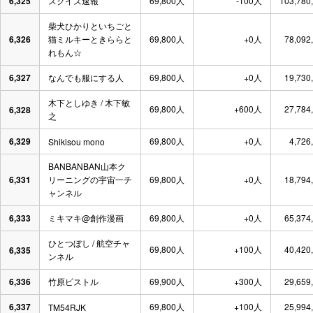
6,325
スクイズ速報
69,800人
-100人
103,780
柴犬ひかりといちごと
6,326
猫ミルキーときららと
69,800人
+0人
78,092
れもん☆
6,327
なんでも服にする人
69,800人
+0人
19,730
木下としゆき / 木下敏
69,800人
+600人
27,784
6,328
之
6,329
69,800人
+0人
4,726
Shikisou mono
BANBANBAN山本ク
6,331
リーニングの宇宙一チ
69,800人
+0人
18,794
ャンネル
6,333
ミキマキ@創作漫画
69,800人
+0人
65,374
ひとつぼし / 航空チャ
69,800人
+100人
40,420
6,335
ンネル
6,336
竹原ピストル
69,900人
+300人
29,659
6,337
69,800人
+100人
25,994
TM54RJK