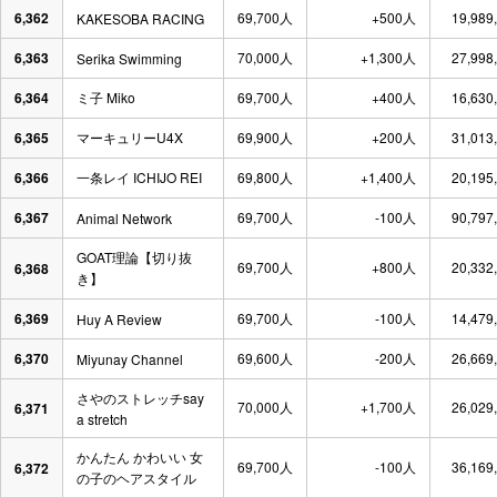
6,362
69,700人
+500人
19,989
KAKESOBA RACING
6,363
70,000人
+1,300人
27,998
Serika Swimming
6,364
ミ子 Miko
69,700人
+400人
16,630
6,365
マーキュリーU4X
69,900人
+200人
31,013
6,366
一条レイ ICHIJO REI
69,800人
+1,400人
20,195
6,367
69,700人
-100人
90,797
Animal Network
GOAT理論【切り抜
69,700人
+800人
20,332
6,368
き】
6,369
69,700人
-100人
14,479
Huy A Review
6,370
69,600人
-200人
26,669
Miyunay Channel
さやのストレッチsay
70,000人
+1,700人
26,029
6,371
a stretch
かんたん かわいい 女
69,700人
-100人
36,169
6,372
の子のヘアスタイル