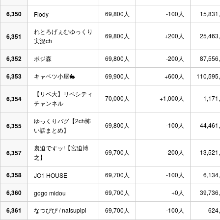
6,350
69,800人
-100人
15,831
Flody
れとろげぇむゆっくり
69,800人
+200人
25,463
6,351
実況ch
6,352
ポジ森
69,800人
-200人
87,556
6,353
キャベツ小屋🐇
69,900人
+600人
110,595
【リベ大】リベシティ
70,000人
+1,000人
1,171
6,354
チャンネル
ゆっくりバグ【2ch怖
69,800人
-100人
44,461
6,355
い話まとめ】
裏迫ですッ!【宮迫博
69,700人
-200人
13,521
6,357
之】
6,358
69,700人
-100人
6,134
JO1 HOUSE
6,360
69,700人
+0人
39,736
gogo midou
6,361
なつぴぴ / natsupipi
69,700人
-100人
624