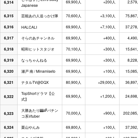
69,900人
+200人
2,579
6,314
Japanese
6,315
芸能あの人追っかけ隊
70,600人
+3,100人
75,867
6,316
69,900人
+7,100人
37,278
HALCALI
6,317
そらのあチャンネル
69,900人
+400人
4,490
6,318
昭和ヒットスタジオ
70,100人
+300人
15,641
6,319
なっちゃんねる
69,900人
+300人
8,228
6,320
瀬戸 南 / Minamiseto
69,900人
+100人
15,085
6,321
ナタルTV@DQX
80,900人
+29,000人
36,897
TopShortドラマ【公
69,900人
+1,200人
24,698
6,322
式】
大勝あたり🎰🌈パチン
70,000人
+900人
202,085
6,323
コ系Vtuber
6,324
栗山やんみ
69,800人
+100人
37,392