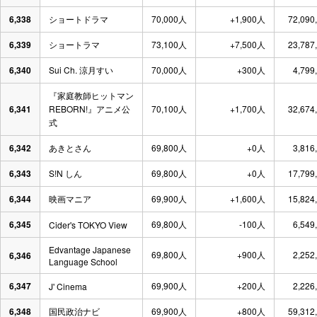
6,338
ショートドラマ
70,000人
+1,900人
72,090
6,339
ショートラマ
73,100人
+7,500人
23,787
6,340
Sui Ch. 涼月すい
70,000人
+300人
4,799
『家庭教師ヒットマン
6,341
REBORN!』アニメ公
70,100人
+1,700人
32,674
式
6,342
あきとさん
69,800人
+0人
3,816
6,343
S!N しん
69,800人
+0人
17,799
6,344
映画マニア
69,900人
+1,600人
15,824
6,345
69,800人
-100人
6,549
Cider's TOKYO View
Edvantage Japanese
69,800人
+900人
2,252
6,346
Language School
6,347
69,900人
+200人
2,226
J' Cinema
6,348
国民政治ナビ
69,900人
+800人
59,312