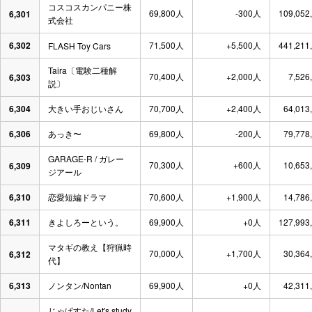
コスコスカンパニー株
69,800人
-300人
109,052
6,301
式会社
6,302
71,500人
+5,500人
441,211
FLASH Toy Cars
Taira〔電験二種解
70,400人
+2,000人
7,526
6,303
説〕
6,304
大きい手おじいさん
70,700人
+2,400人
64,013
6,306
あっき〜
69,800人
-200人
79,778
GARAGE-R / ガレー
70,300人
+600人
10,653
6,309
ジアール
6,310
恋愛短編ドラマ
70,600人
+1,900人
14,786
6,311
きよしろーという。
69,900人
+0人
127,993
マタギの教え【狩猟時
70,000人
+1,700人
30,364
6,312
代】
6,313
ノンタン/Nontan
69,900人
+0人
42,311
じゃぱすた/Let's study