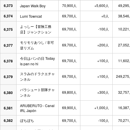
6,373
70,900人
+5,600人
49,295
Japan Walk Boy
6,374
69,700人
+0人
38,546
Lumi Towncat
よっしー【冒険工務
69,700人
-100人
10,221
6,375
店】ジャンクション
モリモリあつし / 非可
69,700人
+200人
27,052
6,377
逆リズム
今日はパンの日 Today
69,700人
+100人
11,602
6,378
is pan no hi
スラみのドラクエチャ
69,700人
+100人
249,275
6,379
ンネル
パラシュート部隊チャ
69,800人
+300人
32,757
6,380
ンネル
ARUBERUTO - Canal
69,900人
+1,000人
16,387
6,381
IRL Japón
6,382
ぼちぼち
69,700人
-100人
70,271