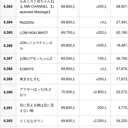
もみニスト岩ちゃんね
6,383
る IWA-CHANNEL 【J
69,800人
+200人
28,957
apanese Massage】
6,384
69,600人
+0人
27,491
Re2200s
6,385
69,700人
+200人
62,190
LOW HIGH WHO?
JOH×ジョウチャンネ
69,800人
+500人
18,487
6,386
ル
6,387
お助け!?モンちゃんZ
69,500人
-100人
36,769
6,388
69,600人
+0人
47,876
ExWHYZ
6,389
東京すむすむ
69,600人
+200人
17,873
アラサーぼっちOLさ
70,000人
+2,800人
22,272
6,390
おり
目に見える物は目に見
69,600人
-200人
4,776
6,391
えない物
6,392
りくななタウン
69,600人
+2,200人
54,220