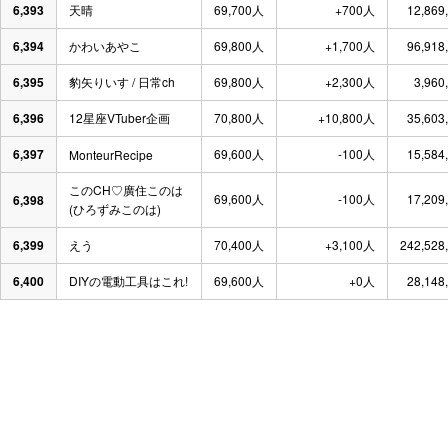
6,393
天晴
69,700人
+700人
12,869
6,394
かわいあやこ
69,800人
+1,700人
96,918
6,395
豹矢りいす / 日常ch
69,800人
+2,300人
3,960
6,396
12星座VTuber企画
70,800人
+10,800人
35,603
6,397
69,600人
-100人
15,584
MonteurRecipe
このCH♡廣住このは
69,600人
-100人
17,209
6,398
(ひろずみこのは)
6,399
えう
70,400人
+3,100人
242,528
6,400
DIYの電動工具はこれ!
69,600人
+0人
28,148