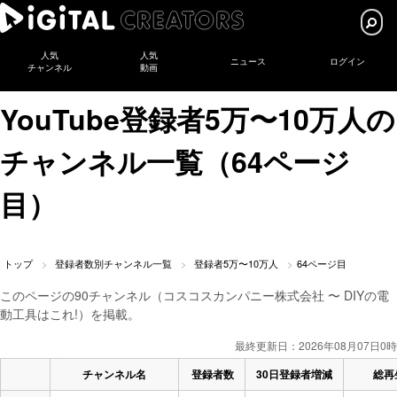
人気
人気
ニュース
ログイン
チャンネル
動画
YouTube登録者5万〜10万人の
チャンネル一覧（64ページ
目）
トップ
登録者数別チャンネル一覧
登録者5万〜10万人
64ページ目
このページの90チャンネル（コスコスカンパニー株式会社 〜 DIYの電
動工具はこれ!）を掲載。
最終更新日：2026年08月07日0時
チャンネル名
登録者数
30日登録者増減
総再