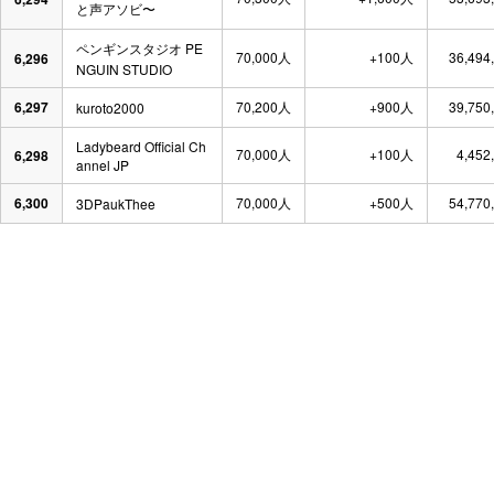
と声アソビ〜
ペンギンスタジオ PE
70,000人
+100人
36,494
6,296
NGUIN STUDIO
6,297
70,200人
+900人
39,750
kuroto2000
Ladybeard Official Ch
70,000人
+100人
4,452
6,298
annel JP
6,300
70,000人
+500人
54,770
3DPaukThee