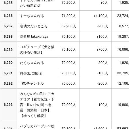
70,200人
+0人
1,925
6,285
たい放題2nd
6,286
すーちゃんねる
71,200人
+4,100人
23,724
6,287
瑠璃のだいどころ
69,900人
-200人
8,577
6,288
髙倉屋 takakuraya
70,100人
+100人
19,287
コギチューブ【犬と猫
70,100人
+700人
76,096
6,289
のゆるい生活】
6,290
たくちゃんねる
70,000人
-200人
1,920
6,291
70,000人
-100人
33,735
PRIKIL Official
6,292
TKOチャンネル
70,000人
-200人
12,106
みんなのYouTubeアカ
デミア【都市伝説・予
6,293
言・世の中の闇・地
70,000人
-100人
19,900
震・無添加・日本】
【ゆっくり解説】
パプリカパープル〜絵
70,300人
+1,600人
53,693
6,294