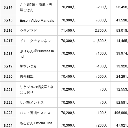
さち⌇時短・簡単・夫
70,200人
-200人
23,458
6,214
婦ごはん
6,215
70,300人
+600人
41,538
Epson Video Manuals
6,216
ウラノマド
71,400人
+2,300人
53,018
6,217
ドミニクチャンネル
70,300人
+1,600人
14,465
ぷりらん🌈Princess la
70,200人
+100人
39,974
6,218
nd
6,219
塚本いづみ
70,200人
-100人
13,320
6,220
吉井和哉
70,400人
+500人
24,291
リケジョの相談室 / ゆ
70,200人
+0人
12,553
6,221
ばしおり
6,222
サバ缶メントス
70,200人
+0人
52,581
6,223
バント警戒のスミス
70,200人
-100人
496,999
ちるどん Official Cha
70,300人
+200人
47,921
6,224