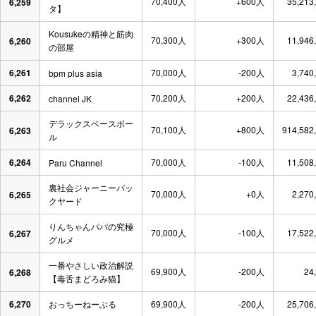
70,400人
+600人
35,213
6,259
タ】
Kousukeの精神と筋肉
70,300人
+300人
11,946
6,260
の部屋
6,261
70,000人
-200人
3,740
bpm plus asia
6,262
70,200人
+200人
22,436
channel JK
デラックスベースボー
70,100人
+800人
914,582
6,263
ル
6,264
70,000人
-100人
11,508
Paru Channel
裏社会ジャーニーバッ
70,000人
+0人
2,270
6,265
クヤード
りんちゃんパパの究極
70,000人
-100人
17,522
6,267
グルメ
一番やさしい政治解説
69,900人
-200人
24
6,268
【毒舌まどろみ猫】
6,270
おっちーねーぶる
69,900人
-200人
25,706