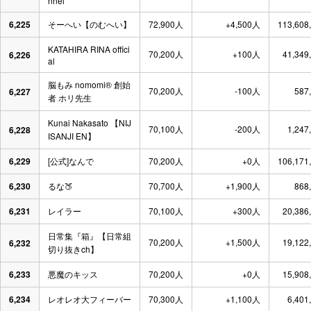
nnel
6,225
そーへい【のむへい】
72,900人
+4,500人
113,608
KATAHIRA RINA offici
70,200人
+100人
41,349
6,226
al
脳もみ nomomi®️ 創始
70,200人
-100人
587
6,227
者 ホリ先生
Kunai Nakasato 【NIJ
70,100人
-200人
1,247
6,228
ISANJI EN】
6,229
[公式]なんで
70,200人
+0人
106,171
6,230
るな🍑
70,700人
+1,900人
868
6,231
レイラー
70,100人
+300人
20,386
日常集『箱』【日常組
70,200人
+1,500人
19,122
6,232
切り抜きch】
6,233
悪魔のキッス
70,200人
+0人
15,908
6,234
レオレオ大フィーバー
70,300人
+1,100人
6,401