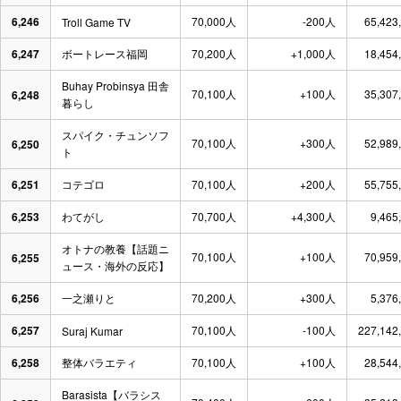
6,246
70,000人
-200人
65,423
Troll Game TV
6,247
ボートレース福岡
70,200人
+1,000人
18,454
Buhay Probinsya 田舎
70,100人
+100人
35,307
6,248
暮らし
スパイク・チュンソフ
70,100人
+300人
52,989
6,250
ト
6,251
コテゴロ
70,100人
+200人
55,755
6,253
わてがし
70,700人
+4,300人
9,465
オトナの教養【話題ニ
70,100人
+100人
70,959
6,255
ュース・海外の反応】
6,256
一之瀬りと
70,200人
+300人
5,376
6,257
70,100人
-100人
227,142
Suraj Kumar
6,258
整体バラエティ
70,100人
+100人
28,544
Barasista【バラシス