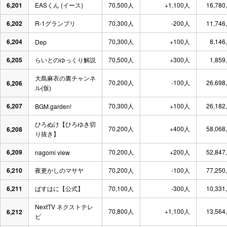
6,201
EASくん (イース)
70,500人
+1,100人
16,780
6,202
R-1グランプリ
70,300人
-200人
11,746
6,204
70,300人
+100人
8,146
Dep
6,205
らいとのゆっくり解説
70,500人
+300人
1,859
大島麻衣の裏チャンネ
70,200人
-100人
26,698
6,206
ル(仮)
6,207
70,300人
+100人
26,182
BGM.garden!
ひろぬけ【ひろゆき切
70,200人
+400人
58,068
6,208
り抜き】
6,209
70,200人
+200人
52,847
nagomi view
6,210
夜更かしのマサヤ
70,200人
-100人
77,250
6,211
ぱすはに【公式】
70,100人
-300人
10,331
NextTV ネクストテレ
70,800人
+1,100人
13,564
6,212
ビ