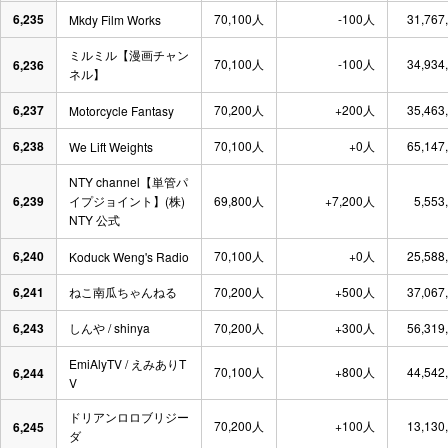
6,235
70,100人
-100人
31,767
Mkdy Film Works
ミルミル【漫画チャン
70,100人
-100人
34,934
6,236
ネル】
6,237
70,200人
+200人
35,463
Motorcycle Fantasy
6,238
70,100人
+0人
65,147
We Lift Weights
NTY channel【単管パ
6,239
イプジョイント】(株)
69,800人
+7,200人
5,553
NTY 公式
6,240
70,100人
+0人
25,588
Koduck Weng's Radio
6,241
ねこ南瓜ちゃんねる
70,200人
+500人
37,067
6,243
しんや / shinya
70,200人
+300人
56,319
EmiAlyTV / えみありT
70,100人
+800人
44,542
6,244
V
ドリアンロロブリジー
70,200人
+100人
13,130
6,245
ダ