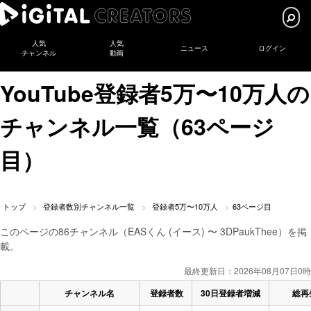
人気
人気
ニュース
ログイン
チャンネル
動画
YouTube登録者5万〜10万人の
チャンネル一覧（63ページ
目）
トップ
登録者数別チャンネル一覧
登録者5万〜10万人
63ページ目
このページの86チャンネル（EASくん (イース) 〜 3DPaukThee）を掲
載。
最終更新日：2026年08月07日0時
チャンネル名
登録者数
30日登録者増減
総再