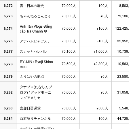
6,272
真・日本の歴史
70,000人
-100人
8,503
6,273
ちゃんねるこんどぅ
70,000人
+0人
79,186
Anh Tân Vlogs Đẳng
70,000人
+100人
122,425
6,274
cấp Trà Chanh 🔰
6,276
アナハムじゃけえ。
70,000人
-100人
35,952
6,277
スカッとハレバレ
70,100人
+1,000人
10,739
RYUJIN / Ryoji Shino
70,500人
+2,300人
10,563
6,278
moto
6,279
ふうはやの拠点
70,000人
+0人
23,580
タナブロ(たなしんブ
6,282
ログ) / グッドモーニ
70,000人
+0人
31,058
ングアメリカ
6,283
言趣日语课堂
70,000人
+500人
5,548
6,284
白衣語りチャンネル
70,000人
-100人
44,725
すずぽんの勝手に言い