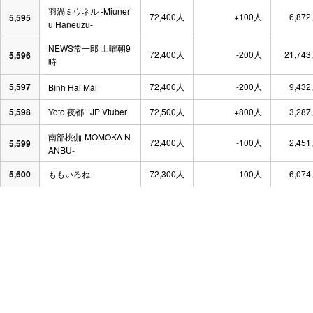
羽渦ミウネル -Miuner
72,400人
+100人
6,872
5,595
u Haneuzu-
NEWS常一郎 土曜朝9
72,400人
-200人
21,743
5,596
時
5,597
72,400人
-200人
9,432
Bình Hai Mái
5,598
Yoto 夜都 | JP Vtuber
72,500人
+800人
3,287
南部桃伽-MOMOKA N
72,400人
-100人
2,451
5,599
ANBU-
5,600
ももいろね
72,300人
-100人
6,074