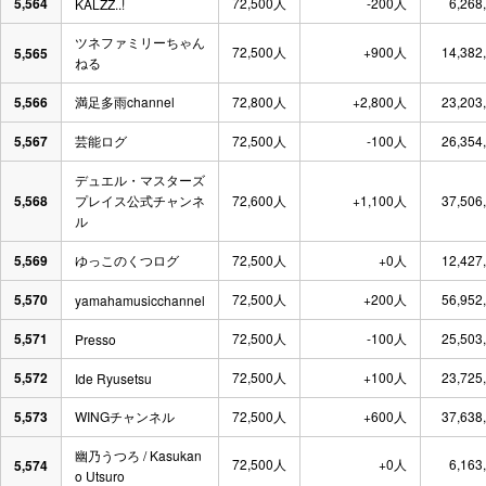
5,564
72,500人
-200人
6,268
KALZZ..!
ツネファミリーちゃん
72,500人
+900人
14,382
5,565
ねる
5,566
満足多雨channel
72,800人
+2,800人
23,203
5,567
芸能ログ
72,500人
-100人
26,354
デュエル・マスターズ
5,568
プレイス公式チャンネ
72,600人
+1,100人
37,506
ル
5,569
ゆっこのくつログ
72,500人
+0人
12,427
5,570
72,500人
+200人
56,952
yamahamusicchannel
5,571
72,500人
-100人
25,503
Presso
5,572
72,500人
+100人
23,725
Ide Ryusetsu
5,573
WINGチャンネル
72,500人
+600人
37,638
幽乃うつろ / Kasukan
72,500人
+0人
6,163
5,574
o Utsuro