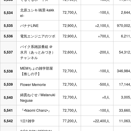
北原ユシキ/画景-kakk
72,700人
-100人
2,644
5,534
ei-
5,535
バナナLINE
72,900人
+2,100人
970,002
5,536
電気エンジニアのツボ
72,900人
+700人
6,211
バイク系雑談番組 ＠
5,537
水月（あっとみづき）
72,600人
-200人
54,312
チャンネル
MEMちょの雑学部屋
72,700人
-100人
346,984
5,538
【推しの子】
5,539
72,700人
-500人
17,144
Flower Memorie
綿貫ねぐせ / Watanuki
72,700人
+0人
3,005
5,540
Neguse
5,541
『•Naomi Chanz•』
72,700人
-100人
33,660
5,542
1日1雑学
77,200人
+22,400人
11,063