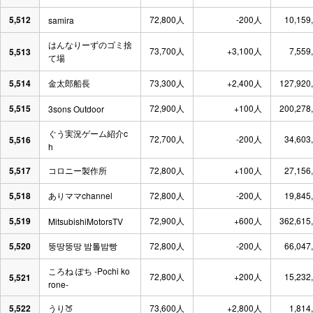
5,512
72,800人
-200人
10,159
samira
はんなりーずのゴミ捨
73,700人
+3,100人
7,559
5,513
て場
5,514
金太郎船長
73,300人
+2,400人
127,920
5,515
72,900人
+100人
200,278
3sons Outdoor
ぐう実況ゲーム紹介c
72,700人
-200人
34,603
5,516
h
5,517
コロニー製作所
72,800人
+100人
27,156
5,518
ありママchannel
72,800人
-200人
19,845
5,519
72,900人
+600人
362,615
MitsubishiMotorsTV
5,520
뚱땅뚱땅 밤톨밤빵
72,800人
-200人
66,047
ころね ぽち -Pochi ko
72,800人
+200人
15,232
5,521
rone-
5,522
うり🍑
73,600人
+2,800人
1,814