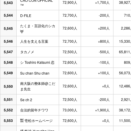
CÁO CON OFFICIAL
72,900人
+1,700人
38,927
5,543
™
5,544
72,700人
-200人
710
D-FILE
たくま・言語化のシカ
72,600人
+200人
2,286
5,545
🦌
5,546
人生を支える言葉
72,700人
+800人
15,330
5,547
タカノメ
72,500人
-500人
65,811
5,548
シ Toshiro Katsumi 恋
72,600人
-100人
809
5,549
72,600人
+100人
56,073
Su chan Shu chan
南大阪の整体師@こだ
72,600人
+0人
12,486
5,550
ま先生
5,551
72,500人
-200人
2,921
Se ch 2
5,552
合法的留年チワワ
73,000人
+1,900人
38,172
5,553
㍿ 壱松ホームページ
72,600人
+0人
11,500
楪 帆波-Yuzuriha Hon