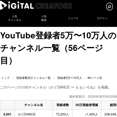
人気
人気
ニュース
ログイン
チャンネル
動画
YouTube登録者5万〜10万人の
チャンネル一覧（56ページ
目）
トップ
登録者数別チャンネル一覧
登録者5万〜10万人
56ページ目
このページの100チャンネル（かどDANCE 〜 ももいろね）を掲載。
最終更新日：2026年08月06日0時
チャンネル名
登録者数
30日登録者増減
総再
5,501
かどDANCE
73,200人
+1,400人
258,446