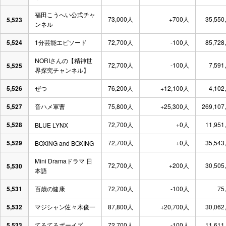
福田こうへい公式チャ
73,000人
+700人
35,550
5,523
ンネル
5,524
1分芸能エピソード
72,700人
-100人
85,728
NORIさんの【精神世
72,700人
-100人
7,591
5,525
界探究チャンネル】
5,526
ぜつ
76,200人
+12,100人
4,102
5,527
音ハメ軍曹
75,800人
+25,300人
269,107
5,528
72,700人
+0人
11,951
BLUE LYNX
5,529
72,700人
+0人
35,543
BOXING and BOXING
Mini Dramaドラマ 日
72,700人
+200人
30,505
5,530
本語
5,531
百歳の健康
72,700人
-100人
75
5,532
マジシャン佐々木俊一
87,800人
+20,700人
30,062
5,533
てるてるボーイズ
72,700人
-100人
11,611