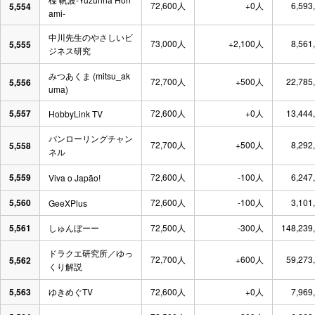
72,600人
+0人
6,593
5,554
ami-
中川先生のやさしいビ
73,000人
+2,100人
8,561
5,555
ジネス研究
みつあくま (mitsu_ak
72,700人
+500人
22,785
5,556
uma)
5,557
72,600人
+0人
13,444
HobbyLink TV
パンローリングチャン
72,700人
+500人
8,292
5,558
ネル
5,559
72,600人
-100人
6,247
Viva o Japão!
5,560
72,600人
-100人
3,101
GeeXPlus
5,561
しゅんぼーー
72,500人
-300人
148,239
ドラクエ研究所／ゆっ
72,700人
+600人
59,273
5,562
くり解説
5,563
ゆきめぐTV
72,600人
+0人
7,969