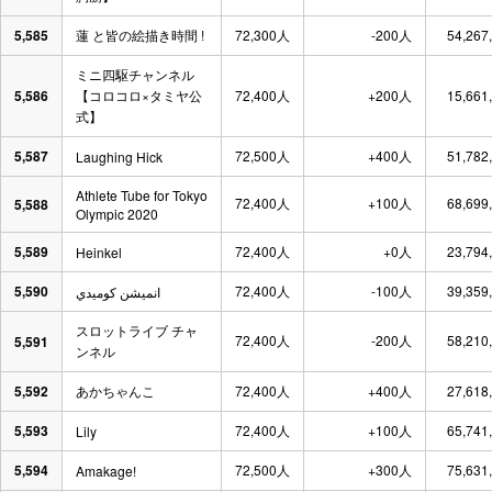
5,585
蓮 と皆の絵描き時間 !
72,300人
-200人
54,267
ミニ四駆チャンネル
5,586
【コロコロ×タミヤ公
72,400人
+200人
15,661
式】
5,587
72,500人
+400人
51,782
Laughing Hick
Athlete Tube for Tokyo
72,400人
+100人
68,699
5,588
Olympic 2020
5,589
72,400人
+0人
23,794
Heinkel
5,590
72,400人
-100人
39,359
انميشن كوميدي
スロットライブ チャ
72,400人
-200人
58,210
5,591
ンネル
5,592
あかちゃんこ
72,400人
+400人
27,618
5,593
72,400人
+100人
65,741
Lily
5,594
72,500人
+300人
75,631
Amakage!