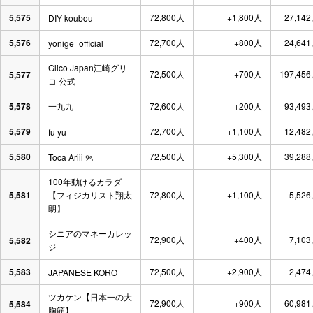
5,575
72,800人
+1,800人
27,142
DIY koubou
5,576
72,700人
+800人
24,641
yonige_official
Glico Japan江崎グリ
72,500人
+700人
197,456
5,577
コ 公式
5,578
一九九
72,600人
+200人
93,493
5,579
72,700人
+1,100人
12,482
fu yu
5,580
72,500人
+5,300人
39,288
Toca Ariii ୨ৎ
100年動けるカラダ
5,581
【フィジカリスト翔太
72,800人
+1,100人
5,526
朗】
シニアのマネーカレッ
72,900人
+400人
7,103
5,582
ジ
5,583
72,500人
+2,900人
2,474
JAPANESE KORO
ツカケン【日本一の大
72,900人
+900人
60,981
5,584
胸筋】