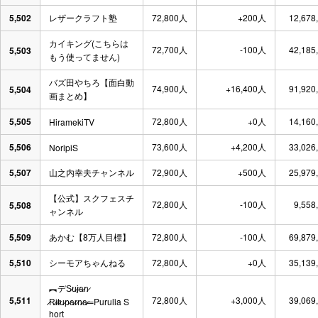
5,502
レザークラフト塾
72,800人
+200人
12,678
カイキング(こちらは
72,700人
-100人
42,185
5,503
もう使ってません)
バズ田やちろ【面白動
74,900人
+16,400人
91,920
5,504
画まとめ】
5,505
72,800人
+0人
14,160
HiramekiTV
5,506
73,600人
+4,200人
33,026
NoripiS
5,507
山之内幸夫チャンネル
72,900人
+500人
25,979
【公式】スクフェスチ
72,800人
-100人
9,558
5,508
ャンネル
5,509
あかむ【8万人目標】
72,800人
-100人
69,879
5,510
シーモアちゃんねる
72,800人
+0人
35,139
︻デS̷u̷j̷a̷n̷
5,511
72,800人
+3,000人
39,069
̷R̷i̷t̷u̷p̷a̷r̷n̷a̷═Purulia S
hort