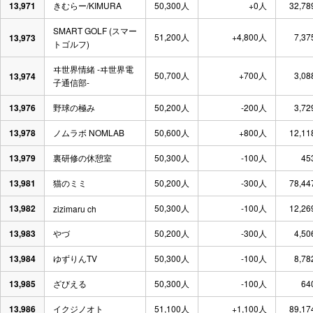
13,971
きむらー/KIMURA
50,300人
+0人
32,78
SMART GOLF (スマー
51,200人
+4,800人
7,37
13,973
トゴルフ)
ヰ世界情緒 -ヰ世界電
50,700人
+700人
3,08
13,974
子通信部-
13,976
野球の極み
50,200人
-200人
3,72
13,978
ノムラボ NOMLAB
50,600人
+800人
12,11
13,979
裏研修の休憩室
50,300人
-100人
45
13,981
猫のミミ
50,200人
-300人
78,44
13,982
50,300人
-100人
12,26
zizimaru ch
13,983
やづ
50,200人
-300人
4,50
13,984
ゆずりんTV
50,300人
-100人
8,78
13,985
ざびえる
50,300人
-100人
64
13,986
イクジノオト
51,100人
+1,100人
89,17