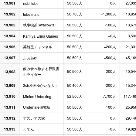
13,901
50,500人
+0人
27,03
nobi tube
13,902
50,700人
+1,300人
10,85
tube matu
13,903
執事喫茶Swallowtail
50,500人
-100人
13,67
13,904
50,500人
+0人
3,53
Kamiya Erina Games
13,906
英雄星チャンネル
50,500人
+200人
21,33
13,907
ふぉあゆ
50,500人
+500人
45,16
飲み食べ旅する行政書
50,500人
+200人
10,54
13,908
士ライダー
13,909
2ch漫画ゆかいな人々
50,400人
-200人
15,34
13,910
52,500人
+7,700人
117,46
Minion Unboxing
13,911
Undertale研究所
50,500人
+100人
25,95
13,912
アズレアの家
50,500人
+0人
29,44
13,913
えでん
50,500人
+0人
19,02