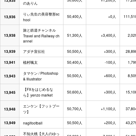
13,935
のありん
りぃ先生の美容整形sc
50,400人
+0人
111,51
13,936
hool
旅と鉄道チャンネル
13,938
51,300人
+3,400人
2,02
Travel and Railway ch
annel
13,939
アダチ宣伝社
50,500人
+300人
28,89
13,941
植村颯太
50,400人
-100人
1,79
タマケン / Photoshop
50,500人
+600人
8,50
13,943
& Illustrator
【FXをはじめるな
50,600人
+300人
15,10
13,945
ら】yenzo market
エンケン【フットブー
50,700人
+1,100人
37,80
13,948
ツ】
13,949
50,500人
+200人
43,27
nagifootball
不知火桃【大人のゆっ