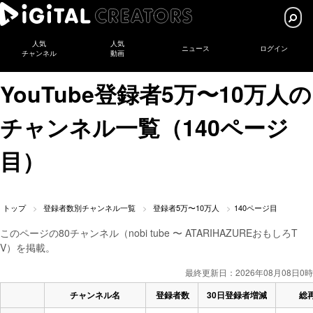
人気
人気
ニュース
ログイン
チャンネル
動画
YouTube登録者5万〜10万人の
チャンネル一覧（140ページ
目）
トップ
登録者数別チャンネル一覧
登録者5万〜10万人
140ページ目
このページの80チャンネル（nobi tube 〜 ATARIHAZUREおもしろT
V）を掲載。
最終更新日：2026年08月08日0時
チャンネル名
登録者数
30日登録者増減
総