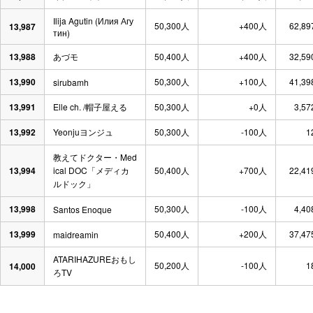
Ilija Agutin (Илия Агу
50,300人
+400人
62,89
13,987
тин)
13,988
あづモ
50,400人
+400人
32,59
13,990
50,300人
+100人
41,39
sirubamh
13,991
Elle ch. /帽子屋える
50,300人
+0人
3,57
13,992
Yeonjuヨンジュ
50,300人
-100人
1
教えてドクター・Med
13,994
ical DOC「メディカ
50,400人
+700人
22,41
ルドック」
13,998
50,300人
-100人
4,40
Santos Enoque
13,999
50,400人
+200人
37,47
maidreamin
ATARIHAZUREおもし
50,200人
-100人
1
14,000
ろTV