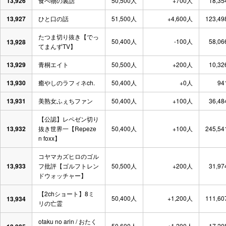
13,926
食べ物の裏話
50,500人
+700人
18,35
13,927
ひと口の話
51,500人
+4,600人
123,49
たつま切り抜き【でっ
50,400人
-100人
58,06
13,928
てまんずTV】
13,929
青桐エイト
50,500人
+200人
10,32
13,930
癒やしのラフィネch.
50,400人
+0人
94
13,931
美熟女ふぇちファン
50,400人
+100人
36,48
【公認】レペゼン切り
13,932
抜き世界一【Repeze
50,400人
+100人
245,54
n foxx】
コヤマカズヒロのゴル
13,933
フ批評【ゴルフトレン
50,500人
+200人
31,97
ドウォッチャー】
【2chショート】8ミ
50,400人
+1,200人
111,60
13,934
リの亡霊
otaku no arin / おたく
50,600人
+1,200人
17,20