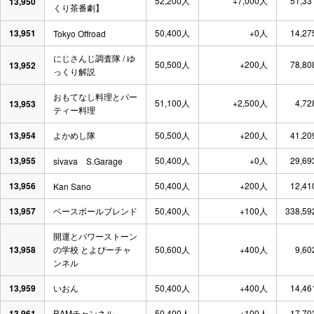
52,200人
+7,000人
51,33
13,950
くり茶番劇】
13,951
50,400人
+0人
14,27
Tokyo Offroad
にじさんじ調査隊 / ゆ
50,500人
+200人
78,80
13,952
っくり解説
おもてなし料理とパー
51,100人
+2,500人
4,72
13,953
ティー料理
13,954
よかめし隊
50,500人
+200人
41,20
13,955
50,400人
+0人
29,69
sivava S.Garage
13,956
50,400人
+200人
12,41
Kan Sano
13,957
ベースボールブレンド
50,400人
+100人
338,59
開運とパワーストーン
13,958
の学校 とよぴーチャ
50,600人
+400人
9,60
ンネル
13,959
いおん
50,400人
+400人
14,46
13,961
RAMチャンネル
50,400人
+100人
17,70