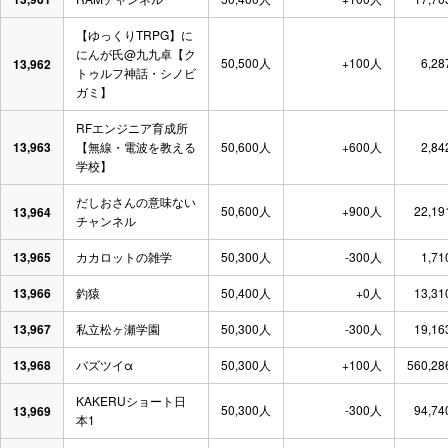
【ゆっくりTRPG】に
にんが氏@九九卓【ク
50,500人
+100人
6,28
13,962
トゥルフ神話・シノビ
ガミ】
RFエンジニア育成所
13,963
【無線・電波を教える
50,600人
+600人
2,84
学校】
だしおさんの意味ない
50,600人
+900人
22,19
13,964
チャンネル
13,965
カカロットの雑学
50,300人
-300人
1,71
13,966
釣猿
50,400人
+0人
13,31
13,967
私立松ヶ瀬学園
50,300人
-300人
19,16
13,968
バズツイα
50,300人
+100人
560,28
KAKERUショート日
50,300人
-300人
94,74
13,969
本1