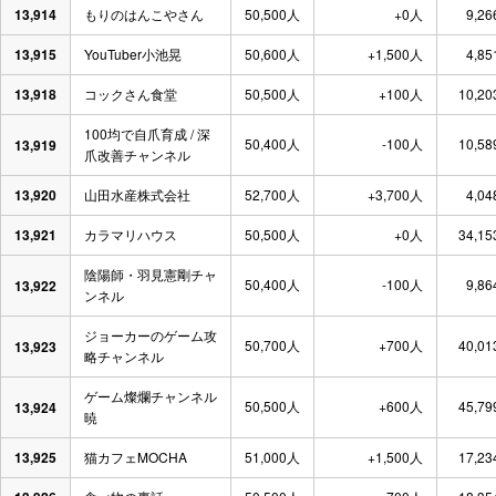
13,914
もりのはんこやさん
50,500人
+0人
9,26
13,915
YouTuber小池晃
50,600人
+1,500人
4,85
13,918
コックさん食堂
50,500人
+100人
10,20
100均で自爪育成 / 深
50,400人
-100人
10,58
13,919
爪改善チャンネル
13,920
山田水産株式会社
52,700人
+3,700人
4,04
13,921
カラマリハウス
50,500人
+0人
34,15
陰陽師・羽見憲剛チャ
50,400人
-100人
9,86
13,922
ンネル
ジョーカーのゲーム攻
50,700人
+700人
40,01
13,923
略チャンネル
ゲーム燦爛チャンネル
50,500人
+600人
45,79
13,924
暁
13,925
猫カフェMOCHA
51,000人
+1,500人
17,23