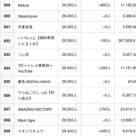
829
29,300人
+800人
11,162,
Nature
830
29,300人
+0人
3,368,
lifeasmiyuki
831
市東道場
29,300人
+0人
3,595,
ババちゃん【BBA専用
29,300人
-100人
367,629,
832
トピまとめ】
833
つぶ貝
29,300人
+0人
3,457,
TICートレカ事務局ー
29,400人
+200人
11,151,
834
YouTube
835
麥島-MyDoru island
29,300人
+0人
43,
そらねこのしっぽ【切
29,300人
+0人
6,367,
836
り抜き】
837
29,500人
+700人
23,610,
AMAZING FACTORY
838
29,300人
+0人
12,896,
Mark Ogre
839
マキシウキョウ
29,400人
+400人
8,918,