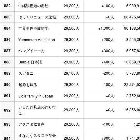
882
沖縄県産娘の奏絵
29,200人
+100人
6,980,
883
ゆっくりニュース速報
29,200人
+0人
28,475,
884
世界事件事故雑学
29,500人
+1,300人
96,188,
886
29,300人
+200人
3,555,
Yamamura Animation
887
ペングイーーん
29,300人
+300人
6,957,
888
Barbie 日本語
29,300人
+400人
10,069,
889
スガタニ
29,100人
-200人
5,787,
890
起源を辿る
29,200人
-100人
22,274,
891
29,200人
+0人
2,752,
Gole family in Japan
いしだ釣具店の釣り行
29,200人
+0人
16,356,
892
こ！
893
アクスタ収集家
29,200人
-100人
1,
すなおなスラスラ英会
29,500人
+800人
1,744,
894