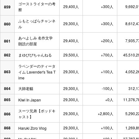
ゴーストライターの考
29,400人
+300人
9,692,
859
察
ふもとっぱらチャンネ
29,300人
+300人
8,612,
860
ル
あべよしみ 名作文学
29,400人
+200人
7,935,
861
朗読の部屋
862
まゆぴぴちゃんねる
29,500人
+700人
45,510,
ラベンダーのティータ
863
29,300人
+100人
4,052,
イム Lavender's Tea T
ime
864
大師老貓
29,300人
-100人
312,
865
29,300人
+0人
11,376,
Kiwi In Japan
スーツ兄弟【ポッドキ
29,300人
+2,800人
5,290,
866
ャスト】
868
29,300人
+100人
1,269,
Haruki Zcro Vlog
29,300人
-100人
37,787,