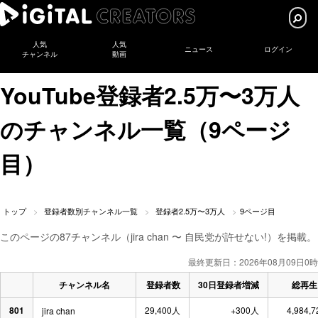
人気
人気
ニュース
ログイン
チャンネル
動画
YouTube登録者2.5万〜3万人
のチャンネル一覧（9ページ
目）
トップ
登録者数別チャンネル一覧
登録者2.5万〜3万人
9ページ目
このページの87チャンネル（jira chan 〜 自民党が許せない!）を掲載。
最終更新日：2026年08月09日0時
チャンネル名
登録者数
30日登録者増減
総再生
801
29,400人
+300人
4,984,
jira chan