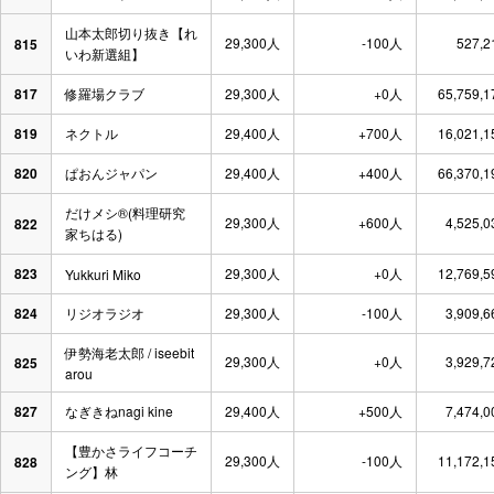
山本太郎切り抜き【れ
29,300人
-100人
527,
815
いわ新選組】
817
修羅場クラブ
29,300人
+0人
65,759,
819
ネクトル
29,400人
+700人
16,021,
820
ぱおんジャパン
29,400人
+400人
66,370,
だけメシ®︎(料理研究
29,300人
+600人
4,525,
822
家ちはる)
823
29,300人
+0人
12,769,
Yukkuri Miko
824
リジオラジオ
29,300人
-100人
3,909,
伊勢海老太郎 / iseebit
29,300人
+0人
3,929,
825
arou
827
なぎきねnagi kine
29,400人
+500人
7,474,
【豊かさライフコーチ
29,300人
-100人
11,172,
828
ング】林