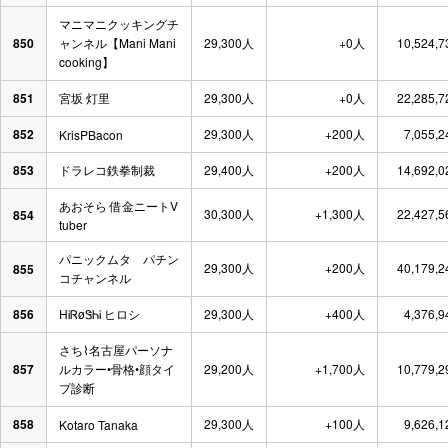
マニマニクッキングチ
850
ャンネル【Mani Mani
29,300人
+0人
10,524,
cooking】
851
宮坂 灯里
29,300人
+0人
22,285,
852
29,300人
+200人
7,055,
KrisPBacon
853
ドラレコ鉄拳制裁
29,400人
+200人
14,692,
あおそら 借金ニートV
30,300人
+1,300人
22,427,
854
tuber
パニックムタ パチン
29,300人
+200人
40,179,
855
コチャンネル
856
HᎥᏒøᏕᏂᎥ ヒロシ
29,300人
+400人
4,376,
さち⌇名古屋パーソナ
857
ルカラー•骨格•顔タイ
29,200人
+1,700人
10,779,
プ診断
858
29,300人
+100人
9,626,
Kotaro Tanaka