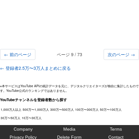
← 前のページ
ページ 9 / 73
次のページ →
← 登録者2.5万〜3万人まとめに戻る
※本サービスはYouTube APIの統計データを元に、デジタルクリエイターズが独自に集計したもので
す。YouTube公式のランキングではありません。
YouTubeチャンネルを登録者数から探す
1,000万人以上
500万〜1,000万人
300万〜500万人
100万〜300万人
50万〜100万人
30万〜50万人
10万〜30万人
Company
Media
Terms
Privacy Policy
Delete Form
Contact