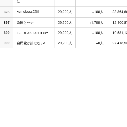
話
kentoboss😈🃏
29,200人
+100人
23,864,
895
897
為国とセナ
29,500人
+1,700人
12,400,
899
29,200人
+100人
10,581,
G-FREAK FACTORY
900
自民党が許せない!
29,200人
+0人
27,418,