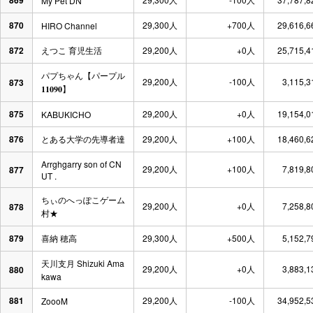
869
My Pet DN
870
29,300人
+700人
29,616,
HIRO Channel
872
えつこ 育児生活
29,200人
+0人
25,715,
パプちゃん【パープル
29,200人
-100人
3,115,
873
𝟏𝟏𝟎𝟗𝟎】
875
29,200人
+0人
19,154,
KABUKICHO
876
とある大学の先導者達
29,200人
+100人
18,460,
Arrghgarry son of CN
29,200人
+100人
7,819,
877
UT .
ちぃのへっぽこゲーム
29,200人
+0人
7,258,
878
村★
879
喜納 穂高
29,300人
+500人
5,152,
天川支月 Shizuki Ama
29,200人
+0人
3,883,
880
kawa
881
29,200人
-100人
34,952,
ZoooM