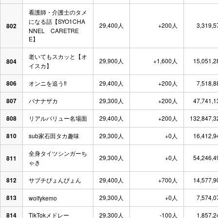
看護師・介護士のタメ
になる話【SYO1CHA
29,400人
+200人
3,319,
802
NNEL CARETRE
E】
老いてもスカッと【オ
29,900人
+1,600人
15,051,
804
イスカ】
806
オンニを追う‼︎
29,400人
+200人
7,518,
807
バナナザカ
29,300人
+200人
47,741,
808
リアルバリュー名場面
29,400人
+200人
132,847,
810
sub家石田タカ趣味
29,300人
+0人
16,412,
全身タイツシンガーち
29,300人
+0人
54,246,
811
ゃき
812
サブチぴょんぴょん
29,400人
+700人
14,577,
813
29,300人
+0人
7,574,
wolfykemo
814
TikTokメドレー
29,300人
-100人
1,857,