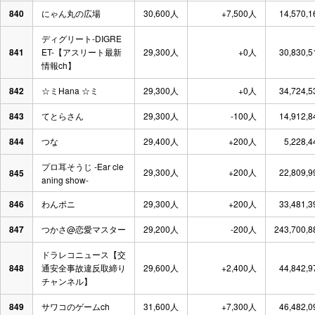
840
にゃん丸の広場
30,600人
+7,500人
14,570,
ディグリート-DIGRE
841
ET-【アスリート最新
29,300人
+0人
30,830,
情報ch】
842
☆ミHana ☆ミ
29,300人
+0人
34,724,
843
てとらさん
29,300人
-100人
14,912,
844
つな
29,400人
+200人
5,228,
プロ耳そうじ -Ear cle
29,300人
+200人
22,809,
845
aning show-
846
わんポニ
29,300人
+200人
33,481,
847
つかさ@恋愛マスター
29,200人
-200人
243,700,
ドラレコニュース【交
848
通安全事故違反取締り
29,600人
+2,400人
44,842,
チャンネル】
849
サワコのゲームch
31,600人
+7,300人
46,482,