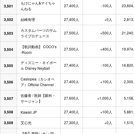
もけにゃん&マイちゃ
27,400人
-100人
23,604
3,501
んねる
3,502
結崎有理
27,400人
+0人
2,813
カスタムパーツのサム
27,500人
+500人
21,240
3,503
ライプロデュース
【歌詞動画】 COCO’s
27,500人
+400人
19,974
3,504
-Room
ディズニー・ネイボー
27,400人
-100人
16,820
3,505
ル Disney Neyball
Casiopea（カシオペ
27,400人
+100人
2,300
3,506
ア）Official Channel
佐藤香 / 医師【眼科・
27,600人
+1,000人
5,158
3,507
サージャン】
3,508
27,400人
+100人
5,881
Kawaii JP
3,509
艾心光
27,300人
+0人
1,510
【新】紫咲シオン 切