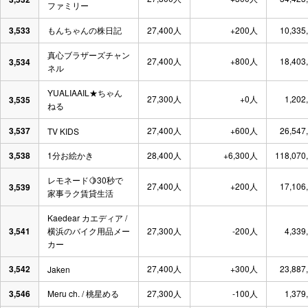
ファミリー
3,533
もんちゃんの株日記
27,400人
+200人
10,335
真心ブラザーズチャン
27,400人
+800人
18,403
3,534
ネル
YUALIAAIL★ちゃん
27,300人
+0人
1,202
3,535
ねる
3,537
27,400人
+600人
26,547
TV KIDS
3,538
1分お絵かき
28,400人
+6,300人
118,070
レモネード🍋30秒で
27,400人
+200人
17,106
3,539
家事ラク賃貸生活
Kaedear カエディア /
3,541
横浜のバイク用品メー
27,300人
-200人
4,339
カー
3,542
27,400人
+300人
23,887
Jaken
3,546
Meru ch. / 桃星める
27,300人
-100人
1,379