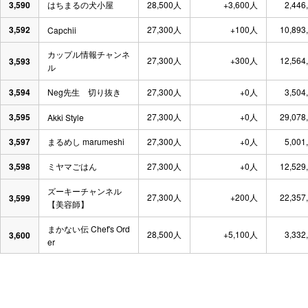
3,590
はちまるの犬小屋
28,500人
+3,600人
2,446
3,592
27,300人
+100人
10,893
Capchii
カップル情報チャンネ
27,300人
+300人
12,564
3,593
ル
3,594
Neg先生 切り抜き
27,300人
+0人
3,504
3,595
27,300人
+0人
29,078
Akki Style
3,597
まるめし marumeshi
27,300人
+0人
5,001
3,598
ミヤマごはん
27,300人
+0人
12,529
ズーキーチャンネル
27,300人
+200人
22,357
3,599
【美容師】
まかない伝 Chef's Ord
28,500人
+5,100人
3,332
3,600
er