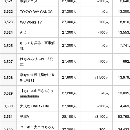
3,521
教養アニメ
27,300人
+100人
2,640
3,522
27,300人
+0人
13,300
TOKYO BAY GANGS!
3,523
27,300人
-100人
8,810
WC Works TV
3,524
AI犬
27,300人
-100人
13,553
ゆっくり兵器・軍事解
27,300人
+0人
7,741
3,525
説
けもみみりふれっ! 公
27,400人
+100人
692
3,527
式
幸せの道標【50代・6
27,600人
+1,500人
13,979
3,528
0代向け】
【もにゅ山田さん】y
27,200人
+0人
13,035
3,529
amadanium
3,530
大人な Chillax Life
27,300人
+100人
4,463
3,531
効率V
28,100人
+3,100人
53,768
コーギー犬ココちゃん
27,300人
+300人
34,423
3,532