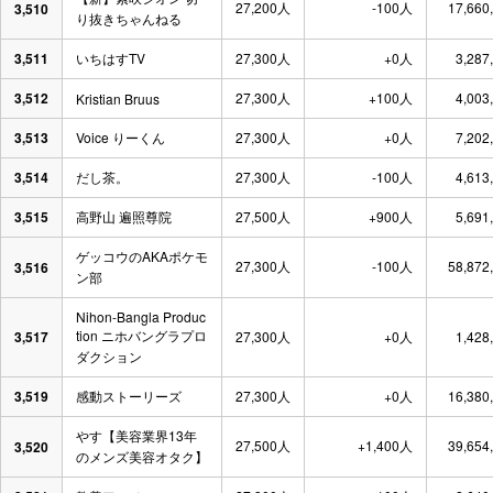
27,200人
-100人
17,660
3,510
り抜きちゃんねる
3,511
いちはすTV
27,300人
+0人
3,287
3,512
27,300人
+100人
4,003
Kristian Bruus
3,513
Voice りーくん
27,300人
+0人
7,202
3,514
だし茶。
27,300人
-100人
4,613
3,515
高野山 遍照尊院
27,500人
+900人
5,691
ゲッコウのAKAポケモ
27,300人
-100人
58,872
3,516
ン部
Nihon-Bangla Produc
tion ニホバングラプロ
3,517
27,300人
+0人
1,428
ダクション
3,519
感動ストーリーズ
27,300人
+0人
16,380
やす【美容業界13年
27,500人
+1,400人
39,654
3,520
のメンズ美容オタク】