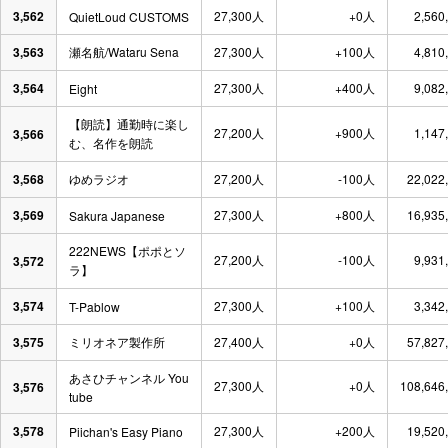
3,562
27,300人
+0人
2,560
QuietLoud CUSTOMS
3,563
瀬名航/Wataru Sena
27,300人
+100人
4,810
3,564
27,300人
+400人
9,082
Eight
【朗読】通勤時に楽し
27,200人
+900人
1,147
3,566
む、名作を朗読
3,568
ゆめラジオ
27,200人
-100人
22,022
3,569
27,300人
+800人
16,935
Sakura Japanese
222NEWS【ポポとソ
27,200人
-100人
9,931
3,572
ラ】
3,574
27,300人
+100人
3,342
T-Pablow
3,575
ミリオネア製作所
27,400人
+0人
57,827
あさひチャンネル You
27,300人
+0人
108,646
3,576
tube
3,578
27,300人
+200人
19,520
Piichan's Easy Piano