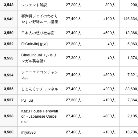
3,548
レジェンド解説
27,200人
-300人
200
審判員ジェイのわかり
27,400人
+100人
146,334
3,549
やすい野球ルール講座
3,550
日本人の怒り社会面
27,400人
+500人
13,366
3,552
FitGainJin[セス]
27,300人
+0人
5,963
CineLingual〈シネリ
27,300人
+0人
1,374
3,553
ンガル英会話〉
ジニーエアコンチャン
27,400人
+300人
7,321
3,554
ネル
3,555
しまんくすチャンネル
27,400人
+200人
33,600
3,557
27,300人
+100人
7,364
Pu Tuu
Kazu House Renovati
3,558
27,400人
+800人
2,105
on - Japanese Carpe
nter
3,560
27,400人
+100人
18,706
miya586