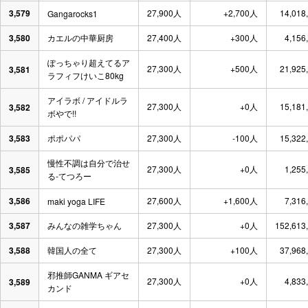
3,579
27,900人
+2,700人
14,018
Gangarocks1
3,580
カエルの中華厨房
27,400人
+300人
4,156
ぽっちゃり超えてるア
27,300人
+500人
21,925
3,581
ラフィフけいこ80kg
アイラボ / アイドルラ
27,300人
+0人
15,181
3,582
ボやで!!
3,583
ポポパパ
27,300人
-100人
15,322
慢性不調は自分で治せ
27,300人
+0人
1,255
3,585
る-てつろー
3,586
27,600人
+1,600人
7,316
maki yoga LIFE
3,587
みんなの雑学ちゃん
27,300人
+0人
152,613
3,588
韓国人の全て
27,300人
+100人
37,968
邪推師GANMA ギアセ
27,300人
+0人
4,833
3,589
カンド