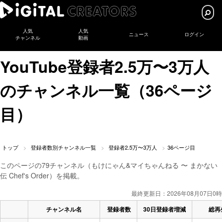
人気
人気
ニュース
ログイン
チャンネル
動画
YouTube登録者2.5万〜3万人
のチャンネル一覧（36ページ
目）
トップ
登録者数別チャンネル一覧
登録者2.5万〜3万人
36ページ目
このページの79チャンネル（もけにゃん&マイちゃんねる 〜 まかない
伝 Chef's Order）を掲載。
最終更新日：2026年08月07日0時
チャンネル名
登録者数
30日登録者増減
総再