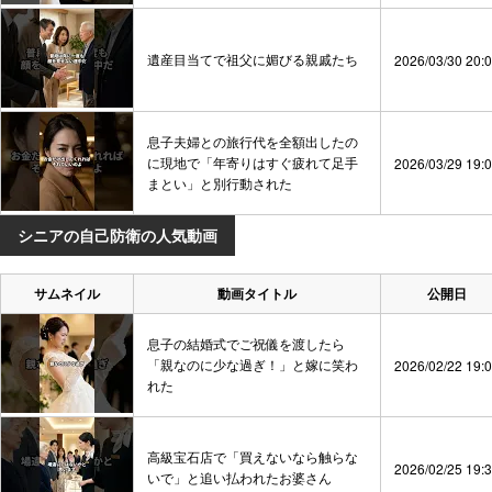
遺産目当てで祖父に媚びる親戚たち
2026/03/30 20:
息子夫婦との旅行代を全額出したの
に現地で「年寄りはすぐ疲れて足手
2026/03/29 19:
まとい」と別行動された
シニアの自己防衛の人気動画
サムネイル
動画タイトル
公開日
息子の結婚式でご祝儀を渡したら
「親なのに少な過ぎ！」と嫁に笑わ
2026/02/22 19:
れた
高級宝石店で「買えないなら触らな
2026/02/25 19:
いで」と追い払われたお婆さん