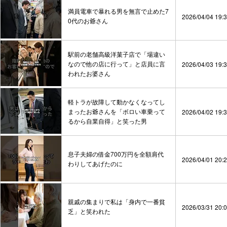
満員電車で暴れる男を無言で止めた7
2026/04/04 19:
0代のお爺さん
駅前の老舗高級洋菓子店で「場違い
なので他の店に行って」と店員に言
2026/04/03 19:
われたお婆さん
軽トラが故障して動かなくなってし
まったお爺さんを「ボロい車乗って
2026/04/02 19:
るから自業自得」と笑った男
息子夫婦の借金700万円を全額肩代
2026/04/01 20:
わりしてあげたのに
親戚の集まりで私は「身内で一番貧
2026/03/31 20:
乏」と笑われた