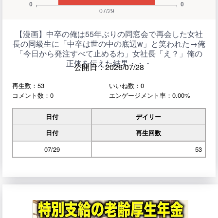
【漫画】中卒の俺は55年ぶりの同窓会で再会した女社
長の同級生に「中卒は世の中の底辺w」と笑われた→俺
「今日から発注すべて止めるわ」女社長「え？」俺の
正体を伝えた結果・・・
公開日：2026/07/28
再生数：53
いいね数：0
コメント数：0
エンゲージメント率：0.00%
日付
デイリー
日付
再生回数
07/29
53