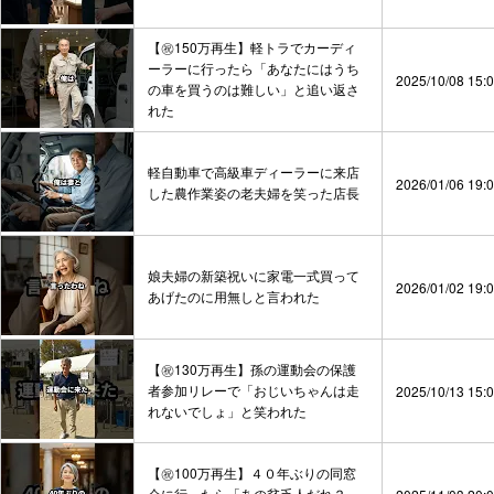
【㊗️150万再生】軽トラでカーディ
ーラーに行ったら「あなたにはうち
2025/10/08 15:
の車を買うのは難しい」と追い返さ
れた
軽自動車で高級車ディーラーに来店
2026/01/06 19:
した農作業姿の老夫婦を笑った店長
娘夫婦の新築祝いに家電一式買って
2026/01/02 19:
あげたのに用無しと言われた
【㊗️130万再生】孫の運動会の保護
者参加リレーで「おじいちゃんは走
2025/10/13 15:
れないでしょ」と笑われた
【㊗️100万再生】４０年ぶりの同窓
会に行ったら「あの貧乏人だれ？」