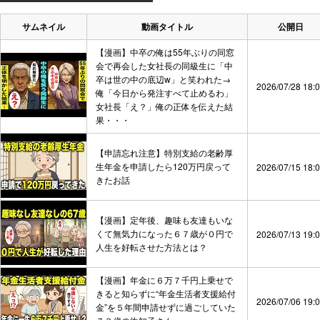
サムネイル
動画タイトル
公開日
【漫画】中卒の俺は55年ぶりの同窓
会で再会した女社長の同級生に「中
卒は世の中の底辺w」と笑われた→
2026/07/28 18:
俺「今日から発注すべて止めるわ」
女社長「え？」俺の正体を伝えた結
果・・・
【申請忘れ注意】特別支給の老齢厚
生年金を申請したら120万円戻って
2026/07/15 18:
きたお話
【漫画】定年後、趣味も友達もいな
くて無気力になった６７歳が０円で
2026/07/13 19:
人生を好転させた方法とは？
【漫画】年金に６万７千円上乗せで
きると知らずに“年金生活者支援給付
2026/07/06 19:
金”を５年間申請せずに過ごしていた