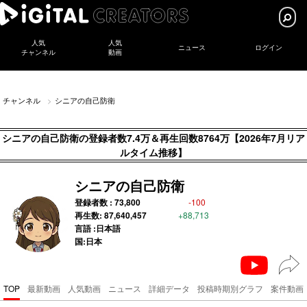
人気
人気
ニュース
ログイン
チャンネル
動画
チャンネル
シニアの自己防衛
シニアの自己防衛の登録者数7.4万＆再生回数8764万【2026年7月リア
ルタイム推移】
シニアの自己防衛
登録者数 :
73,800
-100
再生数:
87,640,457
+88,713
言語 :日本語
国:日本
TOP
最新動画
人気動画
ニュース
詳細データ
投稿時期別グラフ
案件動画