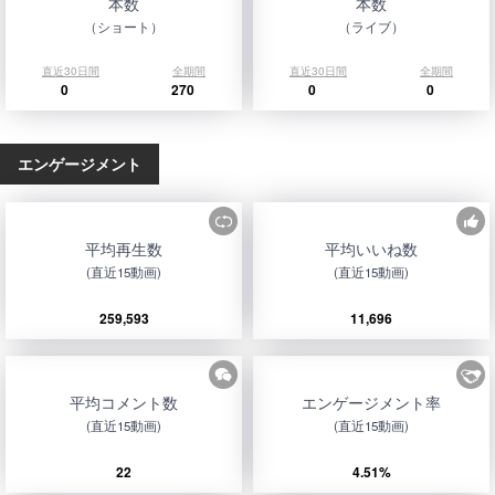
本数
本数
（ショート）
（ライブ）
直近30日間
全期間
直近30日間
全期間
0
270
0
0
エンゲージメント
平均再生数
平均いいね数
(直近15動画)
(直近15動画)
259,593
11,696
平均コメント数
エンゲージメント率
(直近15動画)
(直近15動画)
22
4.51%