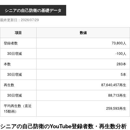
シニアの自己防衛の基礎データ
最終更新日：2026/07/29
項目
数値
登録者数
73,800人
30日増減
-100人
本数
283本
30日増減
5本
再生数
87,640,457再生
30日増減
88,713再生
平均再生数（直近
259,593再生
15動画）
シニアの自己防衛のYouTube登録者数・再生数分析