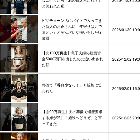
2025/11/03 20:
と笑われた私
ピザチェーン店にバイトで入ってき
た新人のお爺さんに「年寄りは足で
2026/01/30 19:
まとい」とぞんざいな扱いをした従
業員
【㊗️100万再生】息子夫婦の新築資
金5000万円を出したのに追い出され
2025/12/02 19:
た私
葬儀で「香典少なっ！」と親族に笑
2026/02/01 16:
われた
【㊗️90万再生】夫の葬儀で遺産要求
する嫁が私に「施設へどうぞ」と言
2025/12/25 20:
ってきた