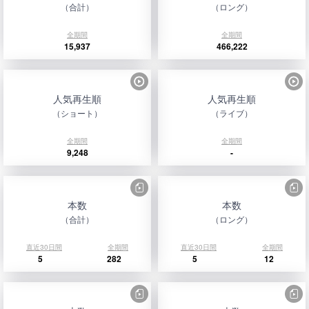
（合計）
（ロング）
全期間
全期間
15,937
466,222
人気再生順
人気再生順
（ショート）
（ライブ）
全期間
全期間
9,248
-
本数
本数
（合計）
（ロング）
直近30日間
全期間
直近30日間
全期間
5
282
5
12