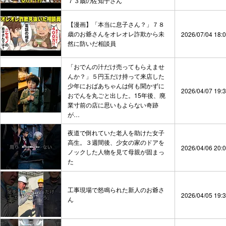
７３歳の佐知子さん
【漫画】「本当に息子さん？」７８
歳のお爺さんをオレオレ詐欺から未
2026/07/04 18:
然に防いだ相談員
「おでんの汁だけ売ってもらえませ
んか？」５円玉だけ持って来店した
少年におばあちゃんは何も聞かずに
2026/04/07 19:
おでんを丸ごと出した。15年後、廃
業寸前の店に思いもよらない奇跡
が…
夜道で倒れていた老人を助けた女子
高生。３週間後、少女の家のドアを
2026/04/06 20:
ノックした人物を見て母親が固まっ
た
工事現場で怒鳴られた新人のお爺さ
2026/04/05 19:
ん