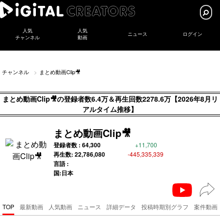
人気
人気
ニュース
ログイン
チャンネル
動画
チャンネル
まとめ動画Clip🎥
まとめ動画Clip🎥の登録者数6.4万＆再生回数2278.6万【2026年8月リ
アルタイム推移】
まとめ動画Clip🎥
登録者数 :
64,300
+11,700
再生数:
22,786,080
-445,335,339
言語 :
国:日本
TOP
最新動画
人気動画
ニュース
詳細データ
投稿時期別グラフ
案件動画