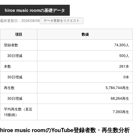
hiroe music roomの基礎データ
最終更新日：2026/08/06
データ更新をリクエスト
項目
数値
登録者数
74,300人
30日増減
500人
本数
261本
30日増減
0本
再生数
5,784,744再生
30日増減
68,264再生
平均再生数（直近
7,393再生
15動画）
hiroe music roomのYouTube登録者数・再生数分析