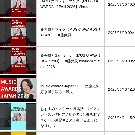
HANAのパフォーマンス【MUSIC A
2026/06/20 10:
WARDS JAPAN 2026】#hana
藤井風とマイク【MUSIC AWARDS J
2026/06/20 09:
APAN 】 #藤井風
藤井風とSam Smith 【MUSIC AWAR
DS JAPAN】 #藤井風 #samsmith #
2026/06/20 09:
maj2026
Music Awards Japan 2026 の感想を
2026/06/18 12:
好き勝手語る一般人
おすすめのスケール練習法 #ピアノ
レッスン #ピアノ初心者 #音楽教材 #
2026/04/01 15:
スケール練習 #ピアノ弾けるように
なりたい