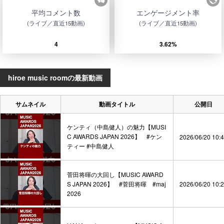
平均コメント数
エンゲージメント率
(ライブ／直近15動画)
(ライブ／直近15動画)
4
3.62%
hiroe music roomの最新動画
サムネイル
動画タイトル
公開日
ケンティ（中島健人）の魅力【MUSI
C AWARDS JAPAN 2026】 #ケン
2026/06/20 10:
ティー #中島健人
菅田将暉の大回し【MUSIC AWARD
S JAPAN 2026】 #菅田将暉 #maj
2026/06/20 10:
2026