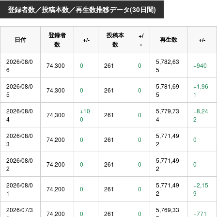
登録者数／投稿本数／再生数推移データ(30日間)
登録者
投稿本
+/
日付
再生数
+/-
+/-
数
数
-
2026/08/0
5,782,63
74,300
0
261
0
+940
6
5
2026/08/0
5,781,69
+1,96
74,300
0
261
0
5
5
1
2026/08/0
+10
5,779,73
+8,24
74,300
261
0
4
0
4
2
2026/08/0
5,771,49
74,200
0
261
0
0
3
2
2026/08/0
5,771,49
74,200
0
261
0
0
2
2
2026/08/0
5,771,49
+2,15
74,200
0
261
0
1
2
9
2026/07/3
5,769,33
74,200
0
261
0
+771