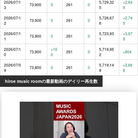
2026/07/1
5,729,32
+2,64
73,900
0
261
0
3
5
9
2026/07/1
5,726,67
+2,74
73,900
0
261
0
2
6
5
2026/07/1
5,723,93
+3,97
73,900
0
261
0
1
1
9
2026/07/1
+10
5,719,95
73,900
261
0
+804
0
0
2
2026/07/0
5,719,14
+2,66
73,800
0
261
0
9
8
8
hiroe music roomの最新動画のデイリー再生数