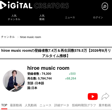
人気
人気
ニュース
ログイン
チャンネル
動画
チャンネル
hiroe music room
hiroe music roomの登録者数7.4万＆再生回数578.5万【2026年8月リ
アルタイム推移】
hiroe music room
登録者数 :
74,300
+500
再生数:
5,784,744
+68,264
言語 :日本語
国:日本
TOP
最新動画
人気動画
ニュース
詳細データ
投稿時期別グラフ
案件動画