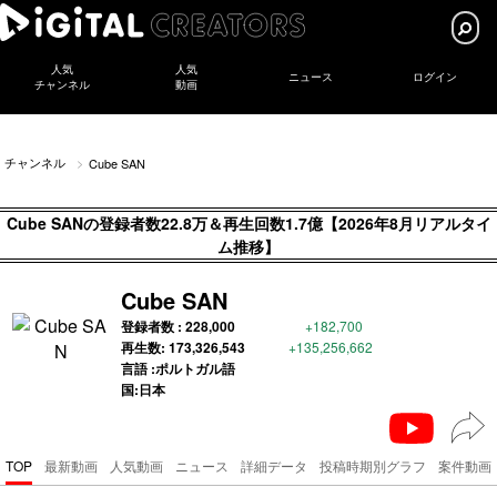
人気
人気
ニュース
ログイン
チャンネル
動画
チャンネル
Cube SAN
Cube SANの登録者数22.8万＆再生回数1.7億【2026年8月リアルタイ
ム推移】
Cube SAN
登録者数 :
228,000
+182,700
再生数:
173,326,543
+135,256,662
言語 :ポルトガル語
国:日本
TOP
最新動画
人気動画
ニュース
詳細データ
投稿時期別グラフ
案件動画