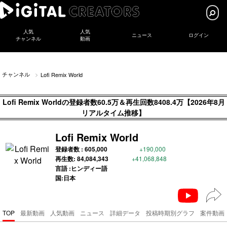
人気
人気
ニュース
ログイン
チャンネル
動画
チャンネル
Lofi Remix World
Lofi Remix Worldの登録者数60.5万＆再生回数8408.4万【2026年8月
リアルタイム推移】
Lofi Remix World
登録者数 :
605,000
+190,000
再生数:
84,084,343
+41,068,848
言語 :ヒンディー語
国:日本
TOP
最新動画
人気動画
ニュース
詳細データ
投稿時期別グラフ
案件動画