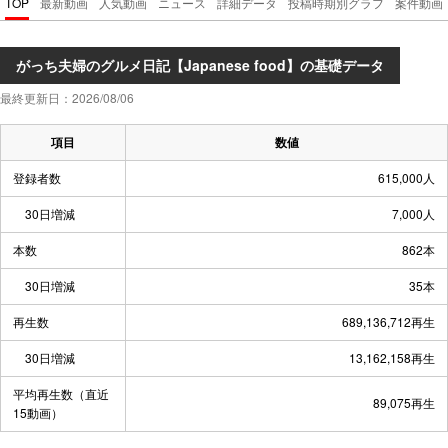
TOP
最新動画
人気動画
ニュース
詳細データ
投稿時期別グラフ
案件動画
がっち夫婦のグルメ日記【Japanese food】の基礎データ
最終更新日：2026/08/06
項目
数値
登録者数
615,000人
30日増減
7,000人
本数
862本
30日増減
35本
再生数
689,136,712再生
30日増減
13,162,158再生
平均再生数（直近
89,075再生
15動画）