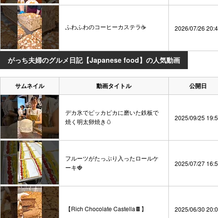
ふわふわのコーヒーカステラ☕
2026/07/26 20:
がっち夫婦のグルメ日記【Japanese food】の人気動画
サムネイル
動画タイトル
公開日
デカ氷でピッカピカに磨いた鉄板で
2025/09/25 19:
焼く明太卵焼き🥚
フルーツがたっぷり入ったロールケ
2025/07/27 16:
ーキ🍓
【Rich Chocolate Castella🍫】
2025/06/30 20: