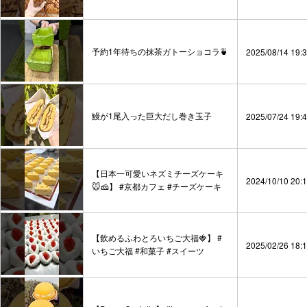
予約1年待ちの抹茶ガトーショコラ🍵
2025/08/14 19:
鰻が1尾入った巨大だし巻き玉子
2025/07/24 19:
【日本一可愛いネズミチーズケーキ
2024/10/10 20:
🐭🧀】 #京都カフェ #チーズケーキ
【飲めるふわとろいちご大福🍓】 #
2025/02/26 18:
いちご大福 #和菓子 #スイーツ