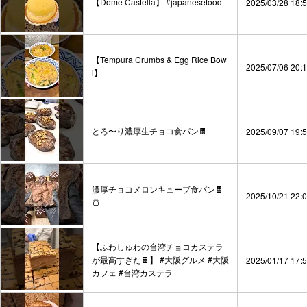
【Dome Castella】 #japanesefood
2025/03/28 18:
【Tempura Crumbs & Egg Rice Bow
2025/07/06 20:
l】
とろ〜り濃厚生チョコ食パン🍫
2025/09/07 19:
濃厚チョコメロンキューブ食パン🍫
2025/10/21 22:
🍞
【ふわしゅわの台湾チョコカステラ
が最高すぎた🍫】 #大阪グルメ #大阪
2025/01/17 17:
カフェ #台湾カステラ