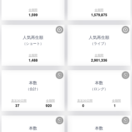
全期間
全期間
1,599
1,579,875
人気再生順
人気再生順
（ショート）
（ライブ）
全期間
全期間
1,488
2,901,336
本数
本数
（合計）
（ロング）
直近30日間
全期間
直近30日間
全期間
37
920
0
1
本数
本数