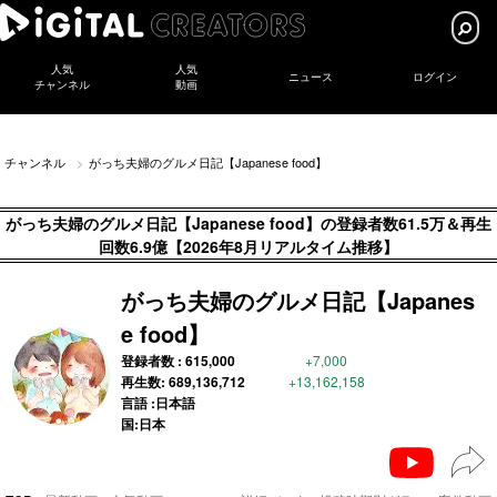
人気
人気
ニュース
ログイン
チャンネル
動画
チャンネル
がっち夫婦のグルメ日記【Japanese food】
がっち夫婦のグルメ日記【Japanese food】の登録者数61.5万＆再生
回数6.9億【2026年8月リアルタイム推移】
がっち夫婦のグルメ日記【Japanes
e food】
登録者数 :
615,000
+7,000
再生数:
689,136,712
+13,162,158
言語 :日本語
国:日本