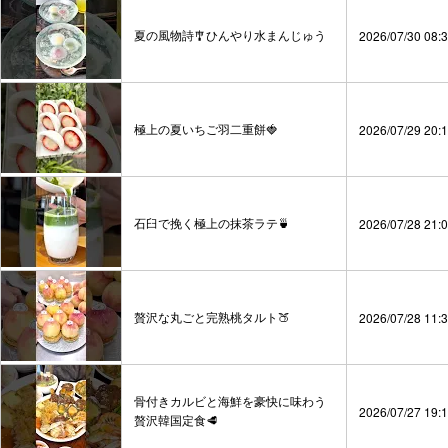
夏の風物詩🎐ひんやり水まんじゅう
2026/07/30 08:
極上の夏いちご羽二重餅🍓
2026/07/29 20:
石臼で挽く極上の抹茶ラテ🍵
2026/07/28 21:
贅沢な丸ごと完熟桃タルト🍑
2026/07/28 11:
骨付きカルビと海鮮を豪快に味わう
2026/07/27 19:
贅沢韓国定食🥩