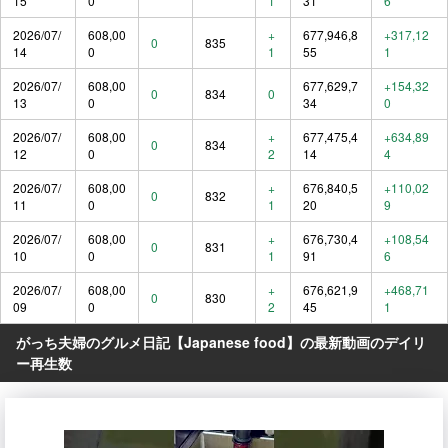
15
0
1
31
6
2026/07/
608,00
+
677,946,8
+317,12
0
835
14
0
1
55
1
2026/07/
608,00
677,629,7
+154,32
0
834
0
13
0
34
0
2026/07/
608,00
+
677,475,4
+634,89
0
834
12
0
2
14
4
2026/07/
608,00
+
676,840,5
+110,02
0
832
11
0
1
20
9
2026/07/
608,00
+
676,730,4
+108,54
0
831
10
0
1
91
6
2026/07/
608,00
+
676,621,9
+468,71
0
830
09
0
2
45
1
がっち夫婦のグルメ日記【Japanese food】の最新動画のデイリ
ー再生数