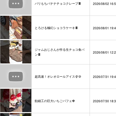
パリもちバナナチョコクレープ🍫
2026/08/02 16:
とろける極幻ショコラケーキ🍫
2026/08/01 19:
ジャムおじさんが作る生チョコ食パ
2026/08/01 12:
ン🍫
超高速！オレオロールアイス🍨🍪
2026/07/31 19:
飴細工の巨大いちごパフェ🍓
2026/07/30 18: