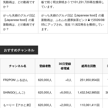
気動画は、どの動画です
板で焼く明太卵焼き🥚
で101,231,720再生獲得し
か？
ています。
がっち夫婦のグルメ日記
がっち夫婦のグルメ日記【Japanese food】の最
【Japanese food】の最
新動画は、
ふわふわ濃厚抹茶ピンス🍵
で2026/08/
新動画は、どの動画です
05にアップされ、現在 11,922再生を獲得してい
か？
ます。
おすすめチャンネル
30日登録
チャンネル名
登録者数
総再生回数
者増減
FR2PON! ふるぽん
620,000人
+0人
251,950,954回
SHINGO(しんご)
620,000人
+6,000人
1,432,542,985回
3
もーりー【アホと弟】
620,000人
+2,000人
110,061,411回