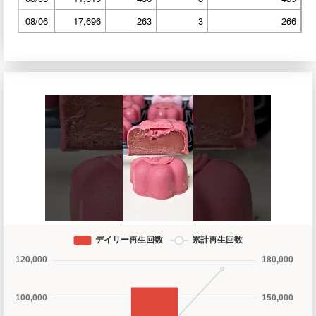
08/06
17,696
263
3
266