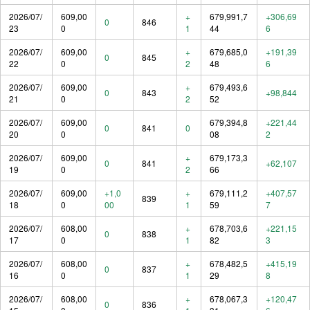
2026/07/
609,00
+
679,991,7
+306,69
0
846
23
0
1
44
6
2026/07/
609,00
+
679,685,0
+191,39
0
845
22
0
2
48
6
2026/07/
609,00
+
679,493,6
0
843
+98,844
21
0
2
52
2026/07/
609,00
679,394,8
+221,44
0
841
0
20
0
08
2
2026/07/
609,00
+
679,173,3
0
841
+62,107
19
0
2
66
2026/07/
609,00
+1,0
+
679,111,2
+407,57
839
18
0
00
1
59
7
2026/07/
608,00
+
678,703,6
+221,15
0
838
17
0
1
82
3
2026/07/
608,00
+
678,482,5
+415,19
0
837
16
0
1
29
8
2026/07/
608,00
+
678,067,3
+120,47
0
836