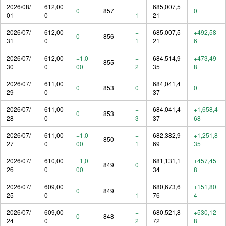
2026/08/
612,00
+
685,007,5
0
857
0
01
0
1
21
2026/07/
612,00
+
685,007,5
+492,58
0
856
31
0
1
21
6
2026/07/
612,00
+1,0
+
684,514,9
+473,49
855
30
0
00
2
35
8
2026/07/
611,00
684,041,4
0
853
0
0
29
0
37
2026/07/
611,00
+
684,041,4
+1,658,4
0
853
28
0
3
37
68
2026/07/
611,00
+1,0
+
682,382,9
+1,251,8
850
27
0
00
1
69
35
2026/07/
610,00
+1,0
681,131,1
+457,45
849
0
26
0
00
34
8
2026/07/
609,00
+
680,673,6
+151,80
0
849
25
0
1
76
4
2026/07/
609,00
+
680,521,8
+530,12
0
848
24
0
2
72
8